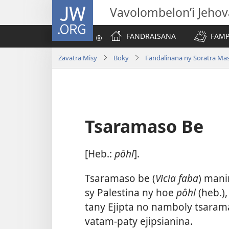
JW.ORG
Vavolombelon’i Jeho
FANDRAISANA
FAMP
Zavatra Misy
Boky
Fandalinana ny Soratra Ma
Tsaramaso Be
[Heb.:
pôhl
].
Tsaramaso be (
Vicia faba
) mani
sy Palestina ny hoe
pôhl
(heb.)
tany Ejipta no namboly tsaram
vatam-paty ejipsianina.