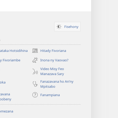
Fisehony
a
taka Hotsidihina
Hitady Fivoriana
(manokatra
rohy)
y Fivoriambe
Inona ny Vaovao?
a
Video Misy Feo
o
Manazava Sary
Fanazavana ho An’ny
roka
Mpitsabo
zavana
Fanampiana
pobeny
omezana
a