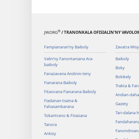
®
JW.ORG
/ TRANONKALA OFISIALIN’NY VAVOLO
Fampianaran’ny Baiboly
Zavatra Misy
Valin’ny Fanontaniana Ara-
Baiboly
baiboly
Boky
Fanazavana Andinin-teny
Bokikely
Fianarana Baiboly
Trakta & Fa
Fitaovana Fianarana Baiboly
Andian-daha
Fiadanan-tsaina &
Gazety
Fahasambarana
Tari-dalana 
Tokantrano & Fitaizana
Fandaharan
Tanora
Fanondroan
Ankizy