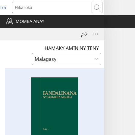
itra
anokatra
Hikaroka
hy)
MOMBA ANAY
HAMAKY AMIN'NY TENY