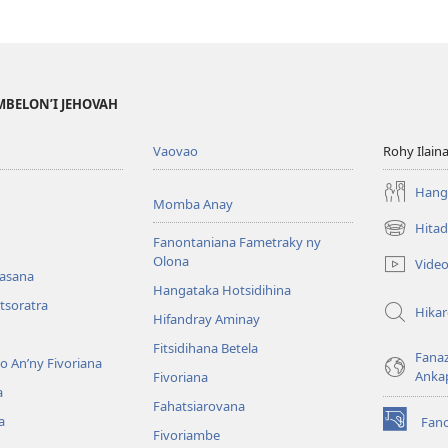
MBELON’I JEHOVAH
Vaovao
Rohy Ilain
Hanga
Momba Anay
Hitad
(manokatr
Fanontaniana Fametraky ny
rohy)
Olona
Vide
nasana
Hangataka Hotsidihina
tsoratra
Hika
Hifandray Aminay
Fitsidihana Betela
Fana
ho An’ny Fivoriana
Anka
Fivoriana
a
Fahatsiarovana
a
Fan
(manokatr
Fivoriambe