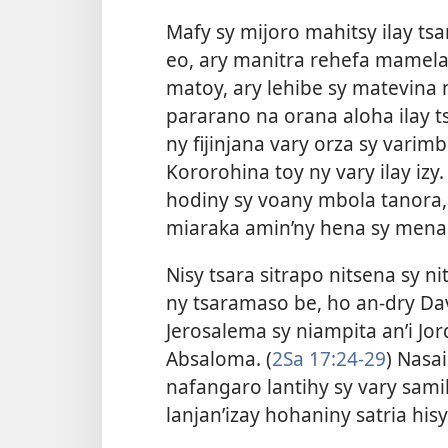
Mafy sy mijoro mahitsy ilay t
eo, ary manitra rehefa mamela
matoy, ary lehibe sy matevina
pararano na orana aloha ilay t
ny fijinjana vary orza sy varim
Kororohina toy ny vary ilay iz
hodiny sy voany mbola tanora,
miaraka amin’ny hena sy mena
Nisy tsara sitrapo nitsena sy n
ny tsaramaso be, ho an-dry Da
Jerosalema sy niampita an’i Jor
Absaloma. (
2Sa 17:24-29
) Nasa
nafangaro lantihy sy vary samih
lanjan’izay hohaniny satria his