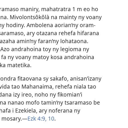
saramaso maniry, mahatratra 1 m eo ho
na. Mivolontsôkôlà na mainty ny voany
 ny hodiny. Ambolena aorian’ny oram-
saramaso, ary otazana rehefa hifarana
bazaha amin’ny faran’ny lohataona.
y. Azo andrahoina toy ny legioma ny
 fa ny voany matoy kosa andrahoina
ka matetika.
itondra fitaovana sy sakafo, anisan’izany
vida tao Mahanaima, rehefa niala tao
dana izy ireo, noho ny fikomian’i
ina nanao mofo tamin’ny tsaramaso be
afa i Ezekiela, ary noferana ny
y mosary.​—
Ezk 4:9, 10
.