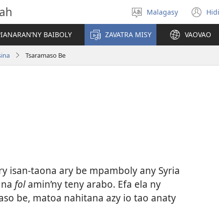
vah
Malagasy
Hid
Hifidy
(m
fiteny
ro
IANARAN’NY BAIBOLY
ZAVATRA MISY
VAOVAO
sina
Tsaramaso Be
ry isan-taona ary be mpamboly any Syria
, na
fol
amin’ny teny arabo. Efa ela ny
aso be, matoa nahitana azy io tao anaty