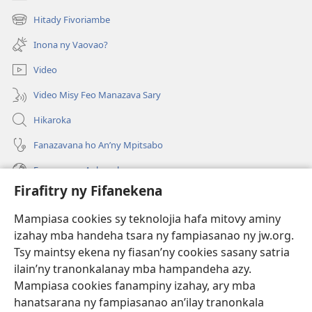
(manokatra
rohy)
Hitady Fivoriambe
(manokatra
rohy)
Inona ny Vaovao?
Video
Video Misy Feo Manazava Sary
Hikaroka
Fanazavana ho An’ny Mpitsabo
Fanazavana Ankapobeny
Firafitry ny Fifanekena
Fanampiana
Mampiasa cookies sy teknolojia hafa mitovy aminy
Fanomezana
izahay mba handeha tsara ny fampiasanao ny jw.org.
(manokatra
rohy)
Tsy maintsy ekena ny fiasan’ny cookies sasany satria
ilain’ny tranonkalanay mba hampandeha azy.
FITEHIRIZAM-BOKIN’NY Vavolombelon’i Jehovah
(manokatra
Mampiasa cookies fanampiny izahay, ary mba
rohy)
®
JW Hub
hanatsarana ny fampiasanao an’ilay tranonkala
(manokatra