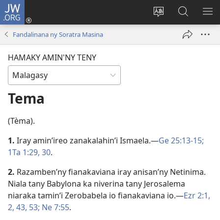
JW.ORG
Hiditra
(manokatra
Hiova
Fikaroha
HA
rohy)
fiteny
ato
Fandalinana ny Soratra Masina
Amin’ny
JW.ORG
HAMAKY AMIN'NY TENY
Tema
(Tèma).
1.
Iray amin’ireo zanakalahin’i Ismaela.​—
Ge 25:13-15;
1Ta 1:29, 30
.
2.
Razamben’ny fianakaviana iray anisan’ny Netinima.
Niala tany Babylona ka niverina tany Jerosalema
niaraka tamin’i Zerobabela io fianakaviana io.​—
Ezr 2:1,
2,
43,
53;
Ne 7:55
.