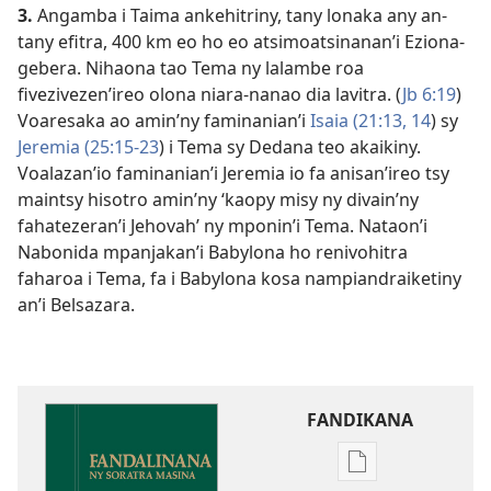
3.
Angamba i Taima ankehitriny, tany lonaka any an-
tany efitra, 400 km eo ho eo atsimoatsinanan’i Eziona-
gebera. Nihaona tao Tema ny lalambe roa
fivezivezen’ireo olona niara-nanao dia lavitra. (
Jb 6:19
)
Voaresaka ao amin’ny faminanian’i
Isaia (21:13, 14
) sy
Jeremia (25:15-23
) i Tema sy Dedana teo akaikiny.
Voalazan’io faminanian’i Jeremia io fa anisan’ireo tsy
maintsy hisotro amin’ny ‘kaopy misy ny divain’ny
fahatezeran’i Jehovah’ ny mponin’i Tema. Nataon’i
Nabonida mpanjakan’i Babylona ho renivohitra
faharoa i Tema, fa i Babylona kosa nampiandraiketiny
an’i Belsazara.
FANDIKANA
Fandikana