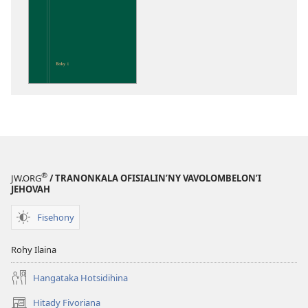
boky
Fandalinana
ny
Soratra
Masina
®
JW.ORG
/ TRANONKALA OFISIALIN’NY VAVOLOMBELON’I
JEHOVAH
Fisehony
Rohy Ilaina
Hangataka Hotsidihina
Hitady Fivoriana