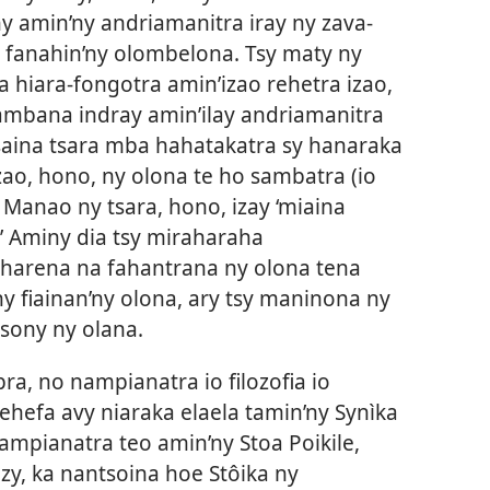
 amin’ny andriamanitra iray ny zava-
ny fanahin’ny olombelona. Tsy maty ny
a hiara-fongotra amin’izao rehetra izao,
kambana indray amin’ilay andriamanitra
hisaina tsara mba hahatakatra sy hanaraka
zao, hono, ny olona te ho sambatra (io
Manao ny tsara, hono, izay ‘miaina
’ Aminy dia tsy miraharaha
, harena na fahantrana ny olona tena
ny fiainan’ny olona, ary tsy maninona ny
sony ny olana.
pra, no nampianatra io filozofia io
rehefa avy niaraka elaela tamin’ny Synìka
mpianatra teo amin’ny Stoa Poikile,
izy, ka nantsoina hoe Stôika ny