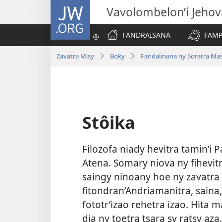
JW.ORG
Vavolombelon’i Jeho
FANDRAISANA
FAMP
Zavatra Misy
Boky
Fandalinana ny Soratra Ma
Stôika
Filozofa niady hevitra tamin’i P
Atena. Somary niova ny fihevit
saingy ninoany hoe ny zavatra 
fitondran’Andriamanitra, saina
fototr’izao rehetra izao. Hita 
dia ny toetra tsara sy ratsy az