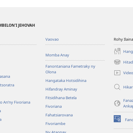
MBELON’I JEHOVAH
Vaovao
Rohy Ilain
Hanga
Momba Anay
Hitad
(manokatr
Fanontaniana Fametraky ny
rohy)
Olona
Vide
nasana
Hangataka Hotsidihina
tsoratra
Hika
Hifandray Aminay
Fitsidihana Betela
Fana
ho An’ny Fivoriana
Anka
Fivoriana
a
Fahatsiarovana
a
Fan
(manokatr
Fivoriambe
rohy)
Ny Ataonay