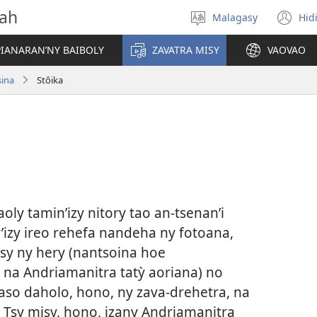
vah
Malagasy
Hid
Hifidy
(m
fiteny
ro
IANARAN’NY BAIBOLY
ZAVATRA MISY
VAOVAO
sina
Stôika
aoly tamin’izy nitory tao an-tsenan’i
r’izy ireo rehefa nandeha ny fotoana,
sy ny hery (nantsoina hoe
, na Andriamanitra tatỳ aoriana) no
maso daholo, hono, ny zava-drehetra, na
a. Tsy misy, hono, izany Andriamanitra