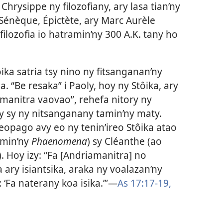
Chrysippe ny filozofiany, ary lasa tian’ny
Sénèque, Épictète, ary Marc Aurèle
ilozofia io hatramin’ny 300 A.K. tany ho
ka satria tsy nino ny fitsanganan’ny
. “Be resaka” i Paoly, hoy ny Stôika, ary
anitra vaovao”, rehefa nitory ny
y sy ny nitsanganany tamin’ny maty.
reopago avy eo ny tenin’ireo Stôika atao
amin’ny
Phaenomena
) sy Cléanthe (ao
). Hoy izy: “Fa [Andriamanitra] no
 ary isiantsika, araka ny voalazan’ny
Fa naterany koa isika.’”​—
As 17:17-19,