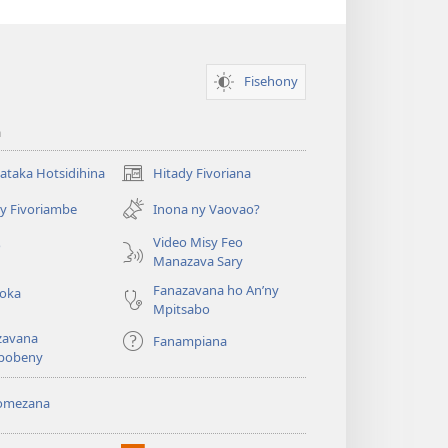
Fisehony
a
taka Hotsidihina
Hitady Fivoriana
(manokatra
rohy)
y Fivoriambe
Inona ny Vaovao?
a
Video Misy Feo
o
Manazava Sary
Fanazavana ho An’ny
roka
Mpitsabo
zavana
Fanampiana
pobeny
omezana
a