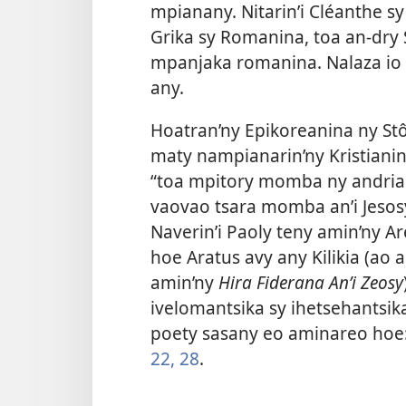
mpianany. Nitarin’i Cléanthe sy 
Grika sy Romanina, toa an-dry 
mpanjaka romanina. Nalaza io f
any.
Hoatran’ny Epikoreanina ny Stôi
maty nampianarin’ny Kristianina
“toa mpitory momba ny andriam
vaovao tsara momba an’i Jesos
Naverin’i Paoly teny amin’ny A
hoe Aratus avy any Kilikia (ao 
amin’ny
Hira Fiderana An’i Zeosy
ivelomantsika sy ihetsehantsika
poety sasany eo aminareo hoe: ‘
22,
28
.