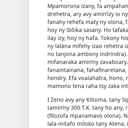
Mpamorona izany, fa ampahany
drehetra, ary avy amin’izy io 
fanahy rehefa maty ny olona, f
hoy ny Stôika sasany. Ho tafa
ilay izy, hoy ny hafa. Tokony 
ny lalàna mifehy izao rehetra i
no tanjona ambony indrindra). 
mifanaraka amin’ny zavaboary.
fanaintainana, fahafinaretana
hendry. Efa voalahatra, hono, 
mamono tena raha tsy zaka int
I Zeno avy any Kitioma, tany Si
tamin’ny 300 T.K. tany ho any, 
(filozofa mpanamavo olona). Na
lala-mitafo miloko tany Atena, 