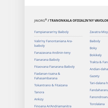
®
JW.ORG
/ TRANONKALA OFISIALIN’NY VAVOLO
Fampianaran’ny Baiboly
Zavatra Misy
Valin’ny Fanontaniana Ara-
Baiboly
baiboly
Boky
Fanazavana Andinin-teny
Bokikely
Fianarana Baiboly
Trakta & Fa
Fitaovana Fianarana Baiboly
Andian-daha
Fiadanan-tsaina &
Gazety
Fahasambarana
Tari-dalana 
Tokantrano & Fitaizana
Fandaharan
Tanora
Fanondroan
Ankizy
Torolalana
Finoana An’Andriamanitra