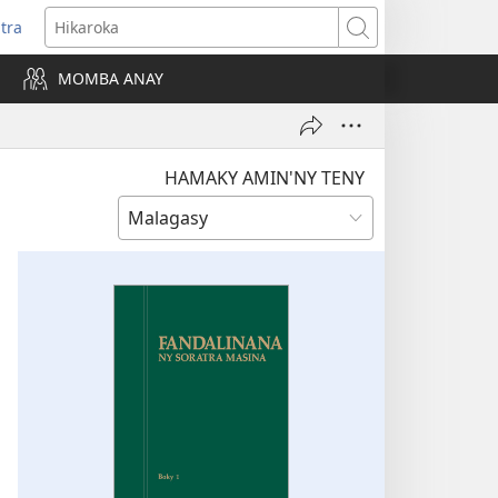
itra
anokatra
Hikaroka
hy)
MOMBA ANAY
HAMAKY AMIN'NY TENY