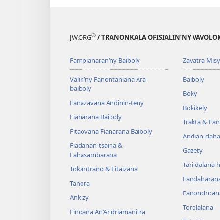
®
JW.ORG
/ TRANONKALA OFISIALIN’NY VAVOLO
Fampianaran’ny Baiboly
Zavatra Misy
Valin’ny Fanontaniana Ara-
Baiboly
baiboly
Boky
Fanazavana Andinin-teny
Bokikely
Fianarana Baiboly
Trakta & Fa
Fitaovana Fianarana Baiboly
Andian-daha
Fiadanan-tsaina &
Gazety
Fahasambarana
Tari-dalana 
Tokantrano & Fitaizana
Fandaharan
Tanora
Fanondroan
Ankizy
Torolalana
Finoana An’Andriamanitra