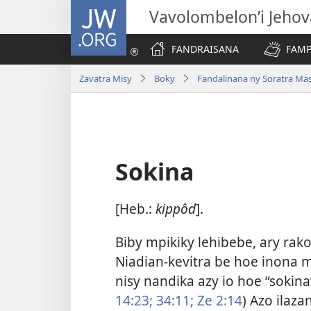
JW.ORG
Vavolombelon’i Jeho
FANDRAISANA
FAMP
Zavatra Misy
Boky
Fandalinana ny Soratra Ma
Sokina
[Heb.:
kippôd
].
Biby mpikiky lehibebe, ary rakot
Niadian-kevitra be hoe inona 
nisy nandika azy io hoe “sokina”
14:23;
34:11;
Ze 2:14
) Azo ilaz