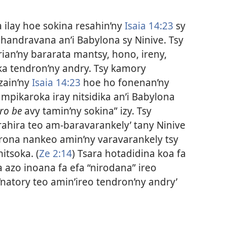
a ilay hoe sokina resahin’ny
Isaia 14:23
sy
y handravana an’i Babylona sy Ninive. Tsy
an’ny bararata mantsy, hono, ireny,
ka tendron’ny andry. Tsy kamory
zain’ny
Isaia 14:23
hoe ho fonenan’ny
y mpikaroka iray nitsidika an’i Babylona
ro be
avy tamin’ny sokina” izy. Tsy
irahira teo am-baravarankely’ tany Ninive
vorona nankeo amin’ny varavarankely tsy
itsoka. (
Ze 2:14
) Tsara hotadidina koa fa
 azo inoana fa efa “nirodana” ireo
natory teo amin’ireo tendron’ny andry’