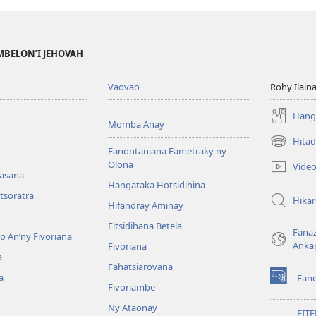
MBELON’I JEHOVAH
Vaovao
Rohy Ilain
Hanga
Momba Anay
Hitad
(manokatr
Fanontaniana Fametraky ny
rohy)
Olona
Vide
nasana
Hangataka Hotsidihina
tsoratra
Hika
Hifandray Aminay
Fitsidihana Betela
Fana
ho An’ny Fivoriana
Anka
Fivoriana
a
Fahatsiarovana
a
Fan
(manokatr
Fivoriambe
rohy)
Ny Ataonay
FIT