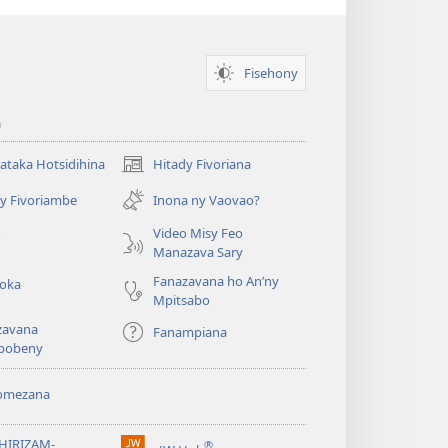
Fisehony
a
taka Hotsidihina
Hitady Fivoriana
(manokatra
rohy)
y Fivoriambe
Inona ny Vaovao?
a
Video Misy Feo
o
Manazava Sary
Fanazavana ho An’ny
roka
Mpitsabo
zavana
Fanampiana
pobeny
omezana
a
EHIRIZAM-
®