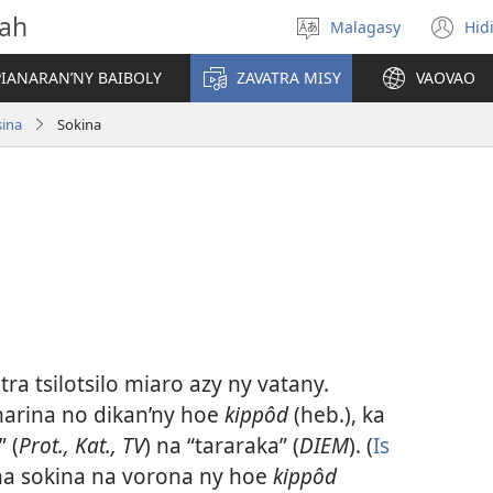
vah
Malagasy
Hid
Hifidy
(m
fiteny
ro
IANARAN’NY BAIBOLY
ZAVATRA MISY
VAOVAO
sina
Sokina
ra tsilotsilo miaro azy ny vatany.
marina no dikan’ny hoe
kippôd
(heb.), ka
 (
Prot., Kat., TV
) na “tararaka” (
DIEM
). (
Is
ana sokina na vorona ny hoe
kippôd