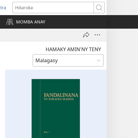
itra
anokatra
Hikaroka
hy)
MOMBA ANAY
HAMAKY AMIN'NY TENY