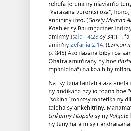
rehefa jerena ny niavian’io teny
“karazana vorontsiloza”, hono,
andininy ireo. (
Gazety Momba An’
Koehler sy Baumgartner indray
amin’ny
Isaia 14:23
sy 34:11, fa
amin’ny
Zefania 2:14
. (
Lexicon i
p. 845) Azo ilazana biby roa sa
Ohatra amin’izany ny hoe
tinsh
mpanidina”) na koa biby mifana
Na tsy tena fantatra aza anefa
ny andikana azy io foana hoe “s
“sokina” mantsy matetika ny d
taloha sy ankehitriny. Manama
Grikan’ny Fitopolo
sy ny
Vulgate
l
ny teny hafa misy ifandraisana