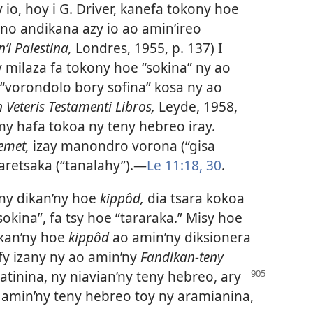
 io, hoy i G. Driver, kanefa tokony hoe
 no andikana azy io ao amin’ireo
i Palestina,
Londres, 1955, p. 137) I
 milaza fa tokony hoe “sokina” ny ao
 “vorondolo bory sofina” kosa ny ao
n Veteris Testamenti Libros,
Leyde, 1958,
my hafa tokoa ny teny hebreo iray.
emet,
izay manondro vorona (“gisa
retsaka (“tanalahy”).​—
Le 11:18,
30
.
 ny dikan’ny hoe
kippôd,
dia tsara kokoa
okina”, fa tsy hoe “tararaka.” Misy hoe
ikan’ny hoe
kippôd
ao amin’ny diksionera
fy izany ny ao amin’ny
Fandikan-teny
atinina, ny niavian’ny teny hebreo,
ary
 amin’ny teny hebreo toy ny aramianina,