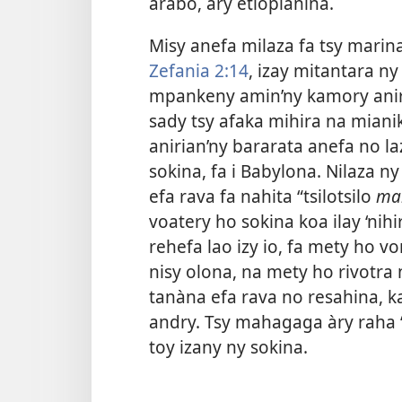
arabo, ary etiopianina.
Misy anefa milaza fa tsy marin
Zefania 2:14
, izay mitantara n
mpankeny amin’ny kamory aniri
sady tsy afaka mihira na miani
anirian’ny bararata anefa no la
sokina, fa i Babylona. Nilaza n
efa rava fa nahita “tsilotsilo
ma
voatery ho sokina koa ilay ‘nih
rehefa lao izy io, fa mety ho 
nisy olona, na mety ho rivotra n
tanàna efa rava no resahina, ka
andry. Tsy mahagaga àry raha ‘
toy izany ny sokina.