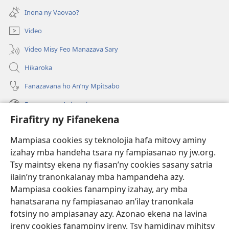
rohy)
Inona ny Vaovao?
Video
Video Misy Feo Manazava Sary
Hikaroka
Fanazavana ho An’ny Mpitsabo
Fanazavana Ankapobeny
Firafitry ny Fifanekena
Fanampiana
Mampiasa cookies sy teknolojia hafa mitovy aminy
Fanomezana
izahay mba handeha tsara ny fampiasanao ny jw.org.
(manokatra
rohy)
Tsy maintsy ekena ny fiasan’ny cookies sasany satria
ilain’ny tranonkalanay mba hampandeha azy.
FITEHIRIZAM-BOKIN’NY Vavolombelon’i Jehovah
(manokatra
Mampiasa cookies fanampiny izahay, ary mba
rohy)
®
JW Hub
hanatsarana ny fampiasanao an’ilay tranonkala
(manokatra
fotsiny no ampiasanay azy. Azonao ekena na lavina
rohy)
®
JW Library
ireny cookies fanampiny ireny. Tsy hamidinay mihitsy