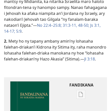
mantsy ny Midianita, ka nitarika Israelita maro haloto
fitondran-tena sy hanompo sampy. Nanao fahagagana
i Jehovah ka afaka niampita an’i Jordana ny Israely, ary
nakodian’i Jehovah tao Gilgala “ny fanalam-baraka
nataon’i Ejipta.”​—
No 22:4–25:8;
31:3-11,
48-50;
Js 3:1,
14-17;
5:9
.
2.
Mety ho ny tapany ambany amin’ny lohasaha
falehan-driakan’i Kidrona ity Sitima ity, raha manondro
lohasaha falehan-driaka manokana ny hoe “lohasaha
falehan-driakan’ny Hazo Akasia” (Sitima).​—
Jl 3:18
.
FANDIKANA
Fandikana
boky
Fandalinana