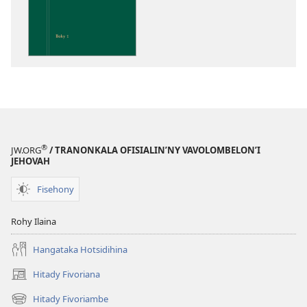
ny
Soratra
Masina
®
JW.ORG
/ TRANONKALA OFISIALIN’NY VAVOLOMBELON’I
JEHOVAH
Fisehony
Rohy Ilaina
Hangataka Hotsidihina
Hitady Fivoriana
(manokatra
rohy)
Hitady Fivoriambe
(manokatra