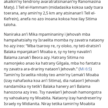
akaikin’ny tendrony avaratratsinanan’ny Ranomasina
Maty). I Tell el-Hammam (midadasika kokoa sady tsara
toerana, any amin’ny 2,5 km any atsinanan’i Tell el-
Kefrein), anefa no azo inoana kokoa hoe ilay Sitima
taloha.
Naniraka an’i Mika mpaminaniny i Jehovah mba
hampahatsiahy ny Israelita momba ny zavatra nataony
ho azy ireo: “Mba tsarovy re, ry oloko, ny teti-dratsin’i
Balaka mpanjakan’i Moaba e, sy ny teny navalin’i
Balama zanak’i Beora azy. Hatrany Sitima no
namonjeko anao ka hatrany Gilgala, mba ho fantatra
ny zavatra ara-drariny nataon’i Jehovah.” (
Mi 6:5
)
Tamin’ny Israelita nitoby teo amin’ny Lemak’i Moaba
(izay nahafaoka koa an’i Sitima), dia nataon’i Jehovah
nandamòka ny tetik’i Balaka hanery an’i Balama
hanozona azy ireo. Tsy navelan’i Jehovah hamongotra
ny vahoakany ny Moabita. Nataony izay handresen’ny
Israely ny Midianita. Niray tetika tamin’ny Moabita