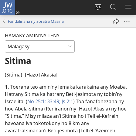
JW.ORG
Hiditra
(manokatra
Hiova
Fikaroha
HA
rohy)
fiteny
ato
Fandalinana ny Soratra Masina
Amin’ny
JW.ORG
HAMAKY AMIN'NY TENY
Sitima
(Sitìma) [[Hazo] Akasia].
1.
Toerana teo amin’ny lemaka karakaina any Moaba.
Hatrany Sitima ka hatrany Beti-jesimota ny tobin’ny
Israelita. (
No 25:1;
33:49;
Js 2:1
) Toa fanafohezana ny
hoe Abela-sitima (Reniranon’ny [Hazo] Akasia) ny hoe
“Sitima.” Misy milaza an’i Sitima ho i Tell el-Kefrein,
havoana iva tokotokony ho 8 km any
avaratratsinanan’i Beti-jesimota (Tell el-ʽAzeimeh,