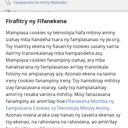
Fanazavana ho An’ny Mpitsabo
Fanazavana Ankapobeny
Firafitry ny Fifanekena
Fanampiana
Mampiasa cookies sy teknolojia hafa mitovy aminy
Fanomezana
izahay mba handeha tsara ny fampiasanao ny jw.org.
(manokatra
rohy)
Tsy maintsy ekena ny fiasan’ny cookies sasany satria
ilain’ny tranonkalanay mba hampandeha azy.
FITEHIRIZAM-BOKIN’NY Vavolombelon’i Jehovah
(manokatra
Mampiasa cookies fanampiny izahay, ary mba
rohy)
®
JW Hub
hanatsarana ny fampiasanao an’ilay tranonkala
(manokatra
fotsiny no ampiasanay azy. Azonao ekena na lavina
rohy)
®
JW Library
ireny cookies fanampiny ireny. Tsy hamidinay mihitsy
izay fanazavana voaray, sady tsy hampiasainay
®
Watchtower Library
amin’ny resaka varotra mihitsy. Misy fanazavana
fanampiny ao amin’ilay hoe
Fifanekena Momba ny
Fampiasana Cookies sy Teknolojia Mitovy Aminy
.
Azonao ovana araka izay tianao ny zavatra ekenao sy
Copyright
© 2026 Watch Tower Bible and Tract Society of Pennsylvania.
tsy ekenao, na rahoviana na rahoviana, ao amin’ilay
FIFANEKENA
|
FIFANEKENA MOMBA NY TSIAMBARATELO
|
FIRAFITRY