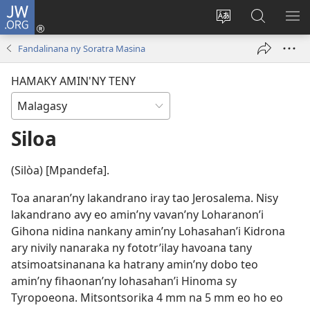
JW.ORG
Hiditra
(manokatra
Hiova
Fikaroha
HA
rohy)
fiteny
ato
Fandalinana ny Soratra Masina
Amin’ny
JW.ORG
HAMAKY AMIN'NY TENY
Siloa
(Silòa) [Mpandefa].
Toa anaran’ny lakandrano iray tao Jerosalema. Nisy
lakandrano avy eo amin’ny vavan’ny Loharanon’i
Gihona nidina nankany amin’ny Lohasahan’i Kidrona
ary nivily nanaraka ny fototr’ilay havoana tany
atsimoatsinanana ka hatrany amin’ny dobo teo
amin’ny fihaonan’ny lohasahan’i Hinoma sy
Tyropoeona. Mitsontsorika 4 mm na 5 mm eo ho eo