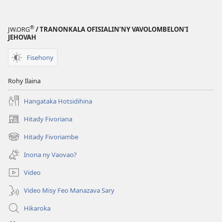
®
JW.ORG
/ TRANONKALA OFISIALIN’NY VAVOLOMBELON’I
JEHOVAH
Fisehony
Rohy Ilaina
Hangataka Hotsidihina
Hitady Fivoriana
(manokatra
rohy)
Hitady Fivoriambe
(manokatra
rohy)
Inona ny Vaovao?
Video
Video Misy Feo Manazava Sary
Hikaroka