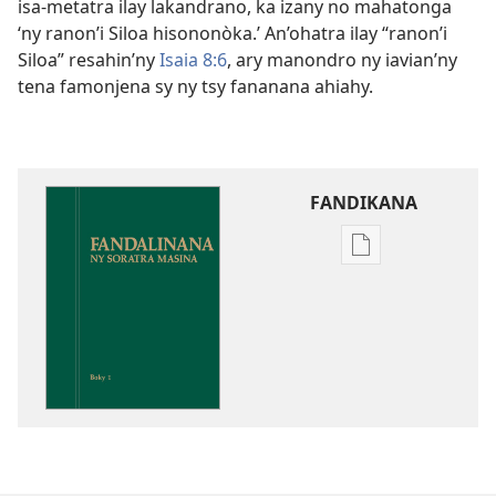
isa-metatra ilay lakandrano, ka izany no mahatonga
‘ny ranon’i Siloa hisononòka.’ An’ohatra ilay “ranon’i
Siloa” resahin’ny
Isaia 8:6
, ary manondro ny iavian’ny
tena famonjena sy ny tsy fananana ahiahy.
FANDIKANA
Fandikana
boky
Fandalinana
ny
Soratra
Masina