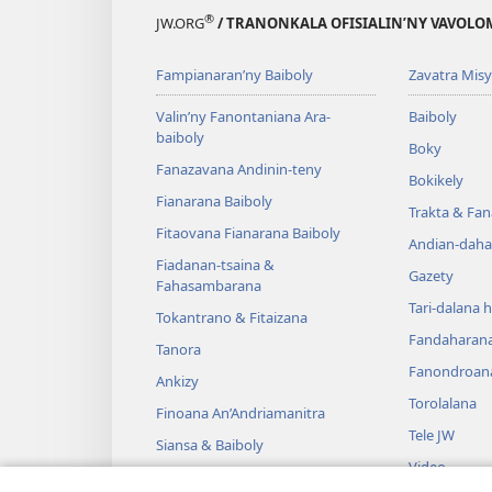
®
JW.ORG
/ TRANONKALA OFISIALIN’NY VAVOLO
Fampianaran’ny Baiboly
Zavatra Misy
Valin’ny Fanontaniana Ara-
Baiboly
baiboly
Boky
Fanazavana Andinin-teny
Bokikely
Fianarana Baiboly
Trakta & Fa
Fitaovana Fianarana Baiboly
Andian-daha
Fiadanan-tsaina &
Gazety
Fahasambarana
Tari-dalana 
Tokantrano & Fitaizana
Fandaharan
Tanora
Fanondroan
Ankizy
Torolalana
Finoana An’Andriamanitra
Tele JW
Siansa & Baiboly
Video
Tantara & Baiboly