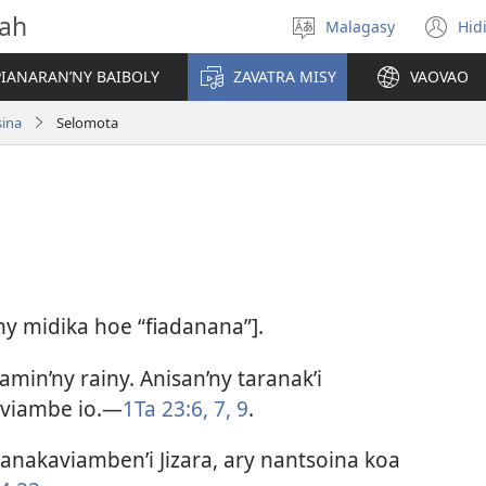
vah
Malagasy
Hid
Hifidy
(m
fiteny
ro
IANARAN’NY BAIBOLY
ZAVATRA MISY
VAOVAO
sina
Selomota
ny midika hoe “fiadanana”].
min’ny rainy. Anisan’ny taranak’i
aviambe io.​—
1Ta 23:6, 7,
9
.
ianakaviamben’i Jizara, ary nantsoina koa