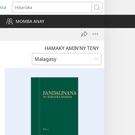
itra
anokatra
Hikaroka
hy)
MOMBA ANAY
HAMAKY AMIN'NY TENY