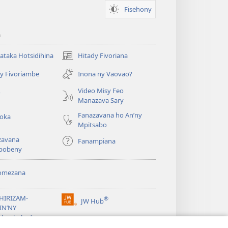
Fisehony
a
taka Hotsidihina
Hitady Fivoriana
(manokatra
rohy)
y Fivoriambe
Inona ny Vaovao?
a
Video Misy Feo
o
Manazava Sary
Fanazavana ho An’ny
roka
Mpitsabo
zavana
Fanampiana
pobeny
omezana
a
EHIRIZAM-
®
JW Hub
(manokatra
IN’NY
rohy)
a
lombelon’i
ovah