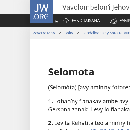
JW.ORG
Vavolombelon’i Jeho
FANDRAISANA
FAMP
Zavatra Misy
Boky
Fandalinana ny Soratra Ma
Selomota
(Selomòta) [avy amin’ny fotote
1.
Lohan’ny fianakaviambe avy a
Gersona zanak’i Levy io fianak
2.
Levita Kehatita teo amin’ny f