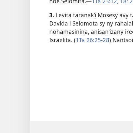
hoe Selomita.​—
1Ta 23:12,
18;
2
3.
Levita taranak’i Mosesy avy t
Davida i Selomota sy ny rahala
nohamasinina, anisan’izany ire
Israelita. (
1Ta 26:25-28
) Nantso