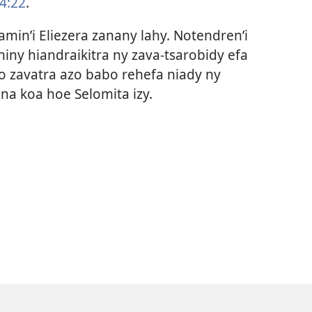
4:22
.
amin’i Eliezera zanany lahy. Notendren’i
hiny hiandraikitra ny zava-tsarobidy efa
o zavatra azo babo rehefa niady ny
ina koa hoe Selomita izy.