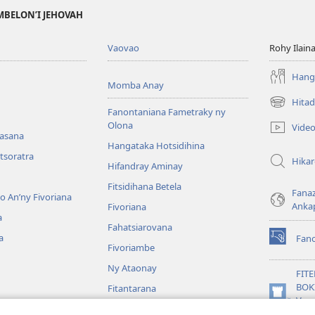
MBELON’I JEHOVAH
Vaovao
Rohy Ilain
Hanga
Momba Anay
Hitad
(manokatr
Fanontaniana Fametraky ny
rohy)
Olona
Vide
nasana
Hangataka Hotsidihina
tsoratra
Hika
Hifandray Aminay
Fitsidihana Betela
Fana
ho An’ny Fivoriana
Anka
Fivoriana
a
Fahatsiarovana
a
Fan
(manokatr
Fivoriambe
rohy)
Ny Ataonay
FIT
BOK
Fitantarana
(manokatr
Vavo
Maneran-tany
rohy)
Jeh