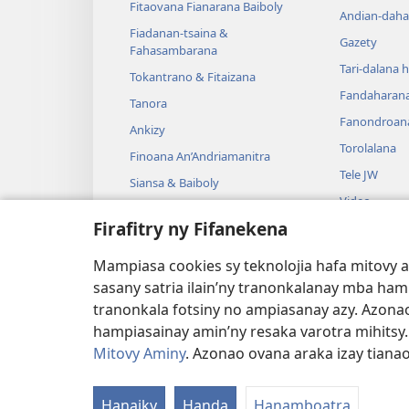
Fitaovana Fianarana Baiboly
Andian-daha
Fiadanan-tsaina &
Gazety
Fahasambarana
Tari-dalana 
Tokantrano & Fitaizana
Fandaharan
Tanora
Fanondroan
Ankizy
Torolalana
Finoana An’Andriamanitra
Tele JW
Siansa & Baiboly
Video
Tantara & Baiboly
Firafitry ny Fifanekena
Mozika
Tantara Ara-
Mampiasa cookies sy teknolojia hafa mitovy 
Tantara Hen
sasany satria ilain’ny tranonkalanay mba ha
tranonkala fotsiny no ampiasanay azy. Azonao
hampiasainay amin’ny resaka varotra mihitsy
Mitovy Aminy
. Azonao ovana araka izay tiana
Copyright
© 2026 Watch Tower Bible and Tra
Hanaiky
Handa
Hanamboatra