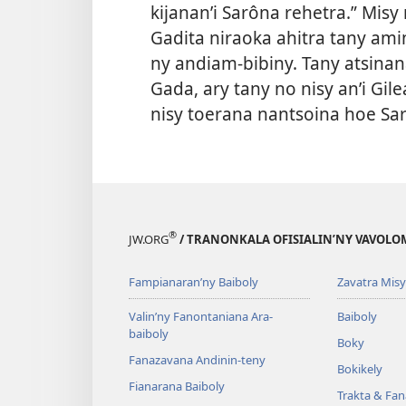
kijanan’i Sarôna rehetra.” Mis
Gadita niraoka ahitra tany ami
ny andiam-bibiny. Tany atsinana
Gada, ary tany no nisy an’i Gil
nisy toerana nantsoina hoe Sar
®
JW.ORG
/ TRANONKALA OFISIALIN’NY VAVOLO
Fampianaran’ny Baiboly
Zavatra Misy
Valin’ny Fanontaniana Ara-
Baiboly
baiboly
Boky
Fanazavana Andinin-teny
Bokikely
Fianarana Baiboly
Trakta & Fa