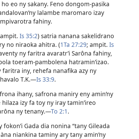
o ho eo ny sakany. Feno dongom-pasika
y andalovan’ny lalambe maromaro izay
 mpivarotra fahiny.
(ampit.
Is 35:2
) satria nanana sakelidrano
 no niraoka ahitra. (
1Ta 27:29
; ampit.
Is
venty ny faritra avaratr’i Sarôna fahiny,
 mbola toeram-pambolena hatramin’izao.
faritra iny, rehefa nanafika azy ny
havalo T.K.​—
Is 33:9
.
safrona ihany, safrona maniry eny amin’ny
hilaza izy fa toy ny iray tamin’ireo
arôna ny tenany.​—
To 2:1
.
y fokon’i Gada dia nonina “tany Gileada
nàna niankina taminy ary tany amin’ny