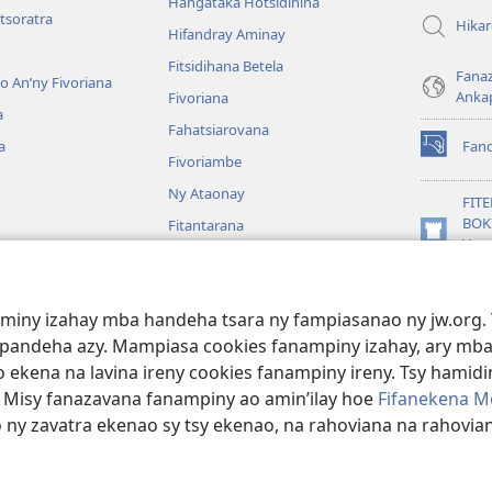
Hangataka Hotsidihina
tsoratra
Hika
Hifandray Aminay
Fitsidihana Betela
Fana
ho An’ny Fivoriana
Anka
Fivoriana
a
Fahatsiarovana
a
Fan
(manokatr
Fivoriambe
rohy)
Ny Ataonay
FIT
BOK
Fitantarana
(manokatr
Vavo
Maneran-tany
rohy)
Jeh
JW L
baiboly
aminy izahay mba handeha tsara ny fampiasanao ny jw.org. 
oina
mpandeha azy. Mampiasa cookies fanampiny izahay, ary mba
 ekena na lavina ireny cookies fanampiny ireny. Tsy hamidin
. Misy fanazavana fanampiny ao amin’ilay hoe
Fifanekena M
o ny zavatra ekenao sy tsy ekenao, na rahoviana na rahovian
ct Society of Pennsylvania.
FIFANEKENA
|
FIFANEKENA MOMBA NY TSI