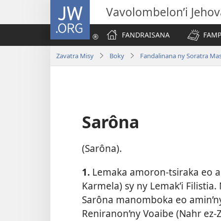
JW.ORG
Vavolombelon’i Jeho
FANDRAISANA
FAMP
Zavatra Misy
Boky
Fandalinana ny Soratra Ma
Sarôna
(Sarôna).
1.
Lemaka amoron-tsiraka eo an
Karmela) sy ny Lemak’i Filistia
Sarôna manomboka eo amin’ny s
Reniranon’ny Voaibe (Nahr ez-Z