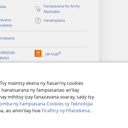
Fanazavana ho An’ny
roka
Mpitsabo
zavana
Fanampiana
pobeny
omezana
a
EHIRIZAM-
®
JW Hub
(manokatra
IN’NY
rohy)
a
lombelon’i
ovah
®
®
ibrary
Watchtower Library
Tsy maintsy ekena ny fiasan’ny cookies
 hanatsarana ny fampiasanao an’ilay
ay mihitsy izay fanazavana voaray, sady tsy
omba ny Fampiasana Cookies sy Teknolojia
a, ao amin’ilay hoe
Firafitry ny Fifanekena
.
AMBARATELO
|
FIRAFITRY NY FIFANEKENA