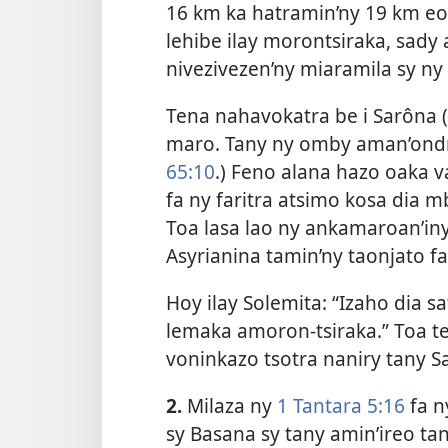
16 km ka hatramin’ny 19 km e
lehibe ilay morontsiraka, sad
nivezivezen’ny miaramila sy ny
Tena nahavokatra be i Sarôna 
maro. Tany ny omby aman’ondry
65:10
.) Feno alana hazo oaka va
fa ny faritra atsimo kosa dia
Toa lasa lao ny ankamaroan’iny 
Asyrianina tamin’ny taonjato fa
Hoy ilay Solemita: “Izaho dia 
lemaka amoron-tsiraka.” Toa te 
voninkazo tsotra naniry tany S
2.
Milaza ny
1 Tantara 5:16
fa n
sy Basana sy tany amin’ireo ta