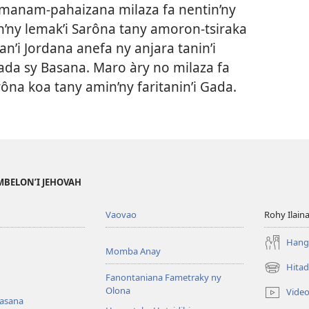
y manam-pahaizana milaza fa nentin’ny
n’ny lemak’i Sarôna tany amoron-tsiraka
n’i Jordana anefa ny anjara tanin’i
eada sy Basana. Maro àry no milaza fa
ôna koa tany amin’ny faritanin’i Gada.
MBELON’I JEHOVAH
Vaovao
Rohy Ilain
Hanga
Momba Anay
Hitad
(manokatr
Fanontaniana Fametraky ny
rohy)
Olona
Vide
nasana