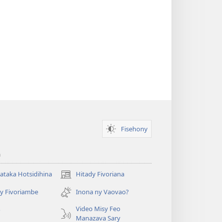
Fisehony
a
taka Hotsidihina
Hitady Fivoriana
(manokatra
rohy)
y Fivoriambe
Inona ny Vaovao?
a
Video Misy Feo
o
Manazava Sary