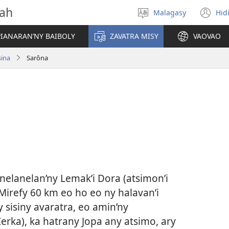
vah
Malagasy
Hid
Hifidy
(m
fiteny
ro
IANARAN’NY BAIBOLY
ZAVATRA MISY
VAOVAO
sina
Sarôna
elanelan’ny Lemak’i Dora (atsimon’i
. Mirefy 60 km eo ho eo ny halavan’i
isiny avaratra, eo amin’ny
erka), ka hatrany Jopa any atsimo, ary