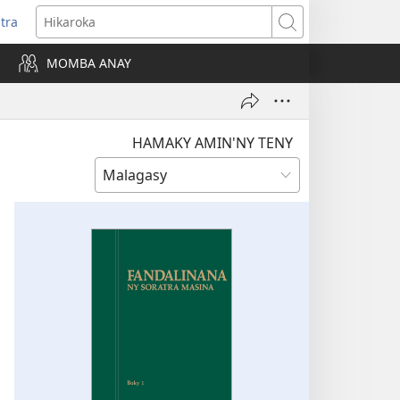
itra
anokatra
Hikaroka
hy)
MOMBA ANAY
HAMAKY AMIN'NY TENY