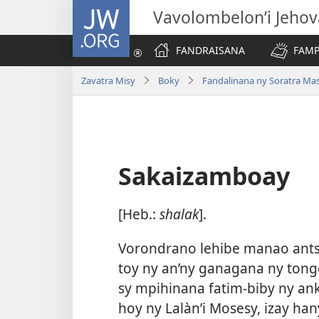
JW.ORG
Vavolombelon’i Jeho
FANDRAISANA
FAMP
Zavatra Misy
Boky
Fandalinana ny Soratra Ma
Sakaizamboay
[Heb.:
shalak
].
Vorondrano lehibe manao antsi
toy ny an’ny ganagana ny tong
sy mpihinana fatim-biby ny ank
hoy ny Lalàn’i Mosesy, izay han