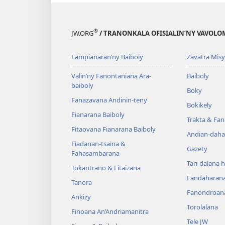
®
JW.ORG
/ TRANONKALA OFISIALIN’NY VAVOLO
Fampianaran’ny Baiboly
Zavatra Misy
Valin’ny Fanontaniana Ara-
Baiboly
baiboly
Boky
Fanazavana Andinin-teny
Bokikely
Fianarana Baiboly
Trakta & Fa
Fitaovana Fianarana Baiboly
Andian-daha
Fiadanan-tsaina &
Gazety
Fahasambarana
Tari-dalana 
Tokantrano & Fitaizana
Fandaharan
Tanora
Fanondroan
Ankizy
Torolalana
Finoana An’Andriamanitra
Tele JW