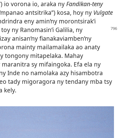
) io vorona io, araka ny
Fandikan-teny
“mpanao antsitrika”) kosa, hoy ny
Vulgate
 indrindra eny amin’ny morontsirak’i
 toy ny Ranomasin’i Galilia, ny
, izay anisan’ny fianakaviamben’ny
vorona mainty mailamailaka ao anaty
ny tongony mitapelaka. Mahay
maranitra sy mifaingoka. Efa ela ny
ny Inde no namolaka azy hisambotra
 ireo tady migoragora ny tendany mba tsy
 kely.