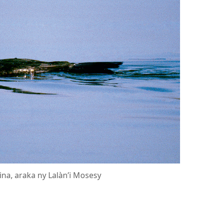
na, araka ny Lalàn’i Mosesy