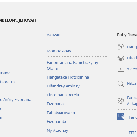
MBELON’I JEHOVAH
Vaovao
Rohy Ilain
Hanga
Momba Anay
Hitad
(manokatr
Fanontaniana Fametraky ny
rohy)
Olona
Vide
nasana
Hangataka Hotsidihina
tsoratra
Hika
Hifandray Aminay
Fitsidihana Betela
Fana
ho An’ny Fivoriana
Anka
Fivoriana
a
Fahatsiarovana
a
Fan
(manokatr
Fivoriambe
rohy)
Ny Ataonay
FIT