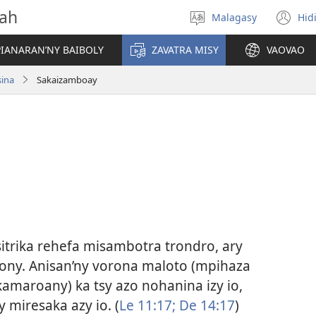
vah
Malagasy
Hid
Hifidy
(m
fiteny
ro
IANARAN’NY BAIBOLY
ZAVATRA MISY
VAOVAO
sina
Sakaizamboay
trika rehefa misambotra trondro, ary
ony. Anisan’ny vorona maloto (mpihaza
amaroany) ka tsy azo nohanina izy io,
y miresaka azy io. (
Le 11:17;
De 14:17
)