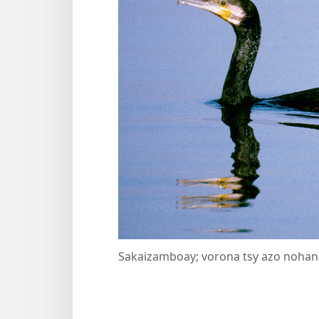
Sakaizamboay; vorona tsy azo nohani