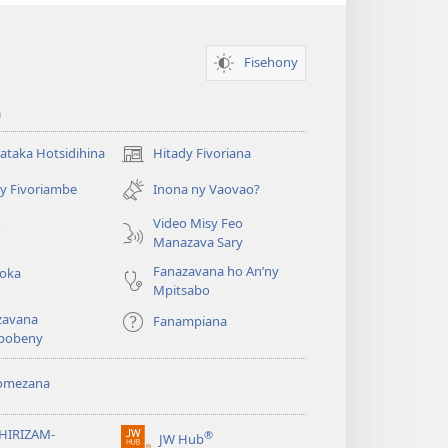
Fisehony
a
taka Hotsidihina
Hitady Fivoriana
(manokatra
rohy)
y Fivoriambe
Inona ny Vaovao?
a
Video Misy Feo
o
Manazava Sary
Fanazavana ho An’ny
roka
Mpitsabo
zavana
Fanampiana
pobeny
omezana
a
EHIRIZAM-
®
JW Hub