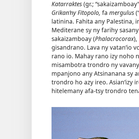
Katarraktes
(gr.; “sakaizamboay”
Grikan’ny Fitopolo,
fa
mergulus
(
latinina. Fahita any Palestina,
Mediterane
sy ny farihy sasany
sakaizamboay (
Phalacrocorax
)
gisandrano. Lava ny vatan’io 
rano io. Mahay rano izy noho 
misambotra trondro ny vavany 
mpanjono any Atsinanana sy a
trondro ho azy ireo. Asian’izy
hitelemany afa-tsy trondro tena