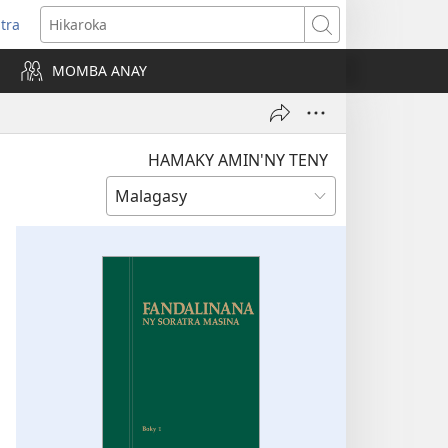
itra
anokatra
Hikaroka
hy)
MOMBA ANAY
HAMAKY AMIN'NY TENY