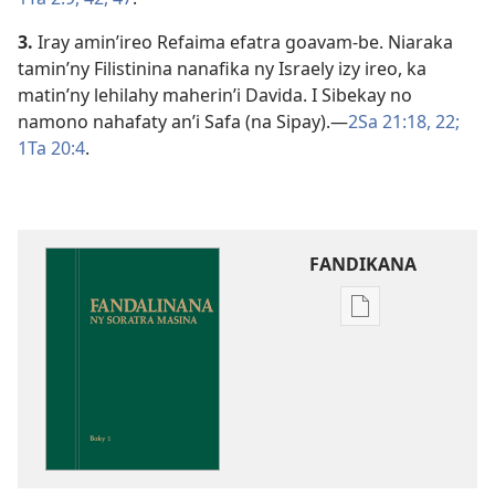
3.
Iray amin’ireo Refaima efatra goavam-be. Niaraka
tamin’ny Filistinina nanafika ny Israely izy ireo, ka
matin’ny lehilahy maherin’i Davida. I Sibekay no
namono nahafaty an’i Safa (na Sipay).​—
2Sa 21:18,
22;
1Ta 20:4
.
FANDIKANA
Fandikana
boky
Fandalinana
ny
Soratra
Masina