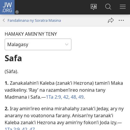
JW.ORG
Hiditra
(manokatra
Hiova
Fikaroha
HA
rohy)
fiteny
ato
Fandalinana ny Soratra Masina
Amin’ny
JW.ORG
HAMAKY AMIN'NY TENY
Safa
(Sàfa).
1.
Zanakalahin’i Kaleba (zanak’i Hezrona) tamin’i Maka
vadikeliny. ‘Ray’ na razamben’ireo nonina tany
Madmana i Safa.​—
1Ta 2:9,
42,
48, 49
.
2.
Iray amin’ireo enina mirahalahy zanak’i Jeday, ary ny
anarany no voatonona farany. Anisan’ny taranak’i
Kaleba zanak’i Hezrona avy amin’ny fokon’i Joda izy.​—
1Ta 2:9,
42,
47
.