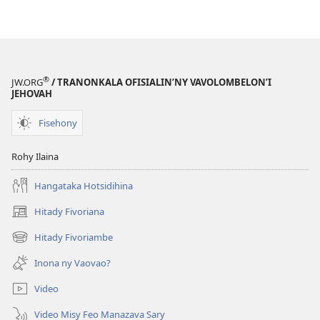
®
JW.ORG
/ TRANONKALA OFISIALIN’NY VAVOLOMBELON’I
JEHOVAH
Fisehony
Rohy Ilaina
Hangataka Hotsidihina
Hitady Fivoriana
(manokatra
rohy)
Hitady Fivoriambe
(manokatra
rohy)
Inona ny Vaovao?
Video
Video Misy Feo Manazava Sary