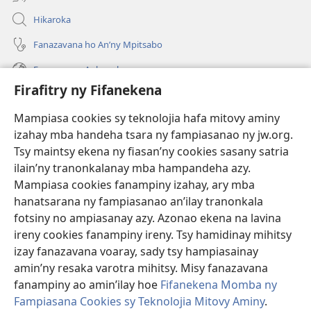
Hikaroka
Fanazavana ho An’ny Mpitsabo
Fanazavana Ankapobeny
Firafitry ny Fifanekena
Fanampiana
Mampiasa cookies sy teknolojia hafa mitovy aminy
Fanomezana
izahay mba handeha tsara ny fampiasanao ny jw.org.
(manokatra
rohy)
Tsy maintsy ekena ny fiasan’ny cookies sasany satria
ilain’ny tranonkalanay mba hampandeha azy.
FITEHIRIZAM-BOKIN’NY Vavolombelon’i Jehovah
(manokatra
Mampiasa cookies fanampiny izahay, ary mba
rohy)
®
JW Hub
hanatsarana ny fampiasanao an’ilay tranonkala
(manokatra
fotsiny no ampiasanay azy. Azonao ekena na lavina
rohy)
®
JW Library
ireny cookies fanampiny ireny. Tsy hamidinay mihitsy
izay fanazavana voaray, sady tsy hampiasainay
®
Watchtower Library
amin’ny resaka varotra mihitsy. Misy fanazavana
fanampiny ao amin’ilay hoe
Fifanekena Momba ny
Fampiasana Cookies sy Teknolojia Mitovy Aminy
.