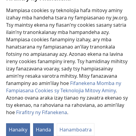
Mampiasa cookies sy teknolojia hafa mitovy aminy
Fanomezana
izahay mba handeha tsara ny fampiasanao ny jw.org.
(manokatra
rohy)
Tsy maintsy ekena ny fiasan’ny cookies sasany satria
ilain’ny tranonkalanay mba hampandeha azy.
FITEHIRIZAM-BOKIN’NY Vavolombelon’i Jehovah
(manokatra
Mampiasa cookies fanampiny izahay, ary mba
rohy)
®
JW Hub
hanatsarana ny fampiasanao an’ilay tranonkala
(manokatra
fotsiny no ampiasanay azy. Azonao ekena na lavina
rohy)
®
JW Library
ireny cookies fanampiny ireny. Tsy hamidinay mihitsy
izay fanazavana voaray, sady tsy hampiasainay
®
Watchtower Library
amin’ny resaka varotra mihitsy. Misy fanazavana
fanampiny ao amin’ilay hoe
Fifanekena Momba ny
Fampiasana Cookies sy Teknolojia Mitovy Aminy
.
Azonao ovana araka izay tianao ny zavatra ekenao sy
Copyright
© 2026 Watch Tower Bible and Tract Society of Pennsylvania.
tsy ekenao, na rahoviana na rahoviana, ao amin’ilay
FIFANEKENA
|
FIFANEKENA MOMBA NY TSIAMBARATELO
|
FIRAFITRY
hoe
Firafitry ny Fifanekena
.
NY FIFANEKENA
Hanaiky
Handa
Hanamboatra