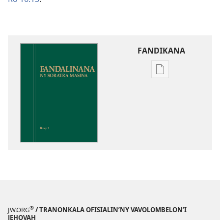
FANDIKANA
Fandikana
boky
Fandalinana
ny
Soratra
Masina
®
JW.ORG
/ TRANONKALA OFISIALIN’NY VAVOLOMBELON’I
JEHOVAH