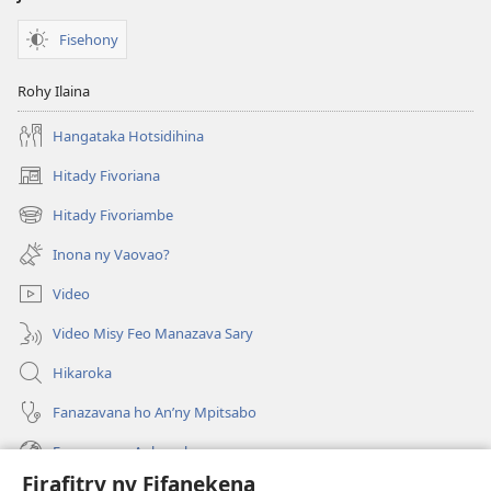
Fisehony
Rohy Ilaina
Hangataka Hotsidihina
Hitady Fivoriana
(manokatra
rohy)
Hitady Fivoriambe
(manokatra
rohy)
Inona ny Vaovao?
Video
Video Misy Feo Manazava Sary
Hikaroka
Fanazavana ho An’ny Mpitsabo
Fanazavana Ankapobeny
Firafitry ny Fifanekena
Fanampiana