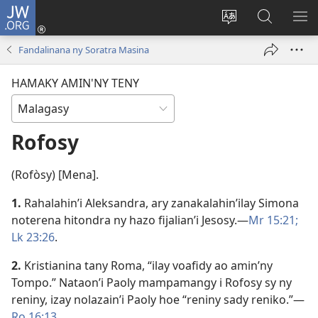
JW.ORG
Hiditra
(manokatra
Hiova
Fikaroha
HA
rohy)
fiteny
ato
Fandalinana ny Soratra Masina
Amin’ny
JW.ORG
HAMAKY AMIN'NY TENY
Rofosy
(Rofòsy) [Mena].
1.
Rahalahin’i Aleksandra, ary zanakalahin’ilay Simona
noterena hitondra ny hazo fijalian’i Jesosy.​—
Mr 15:21;
Lk 23:26
.
2.
Kristianina tany Roma, “ilay voafidy ao amin’ny
Tompo.” Nataon’i Paoly mampamangy i Rofosy sy ny
reniny, izay nolazain’i Paoly hoe “reniny sady reniko.”​—
Ro 16:13
.