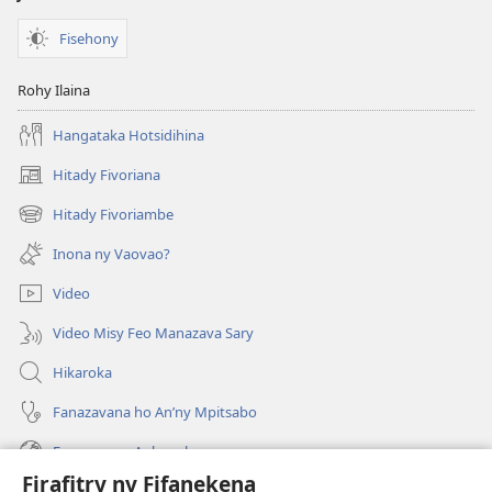
Fisehony
Rohy Ilaina
Hangataka Hotsidihina
Hitady Fivoriana
(manokatra
rohy)
Hitady Fivoriambe
(manokatra
rohy)
Inona ny Vaovao?
Video
Video Misy Feo Manazava Sary
Hikaroka
Fanazavana ho An’ny Mpitsabo
Fanazavana Ankapobeny
Firafitry ny Fifanekena
Fanampiana