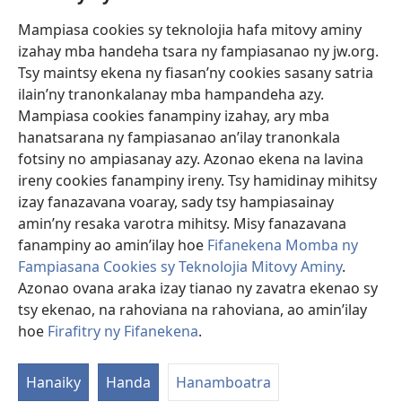
Mampiasa cookies sy teknolojia hafa mitovy aminy
Fanomezana
izahay mba handeha tsara ny fampiasanao ny jw.org.
(manokatra
rohy)
Tsy maintsy ekena ny fiasan’ny cookies sasany satria
ilain’ny tranonkalanay mba hampandeha azy.
FITEHIRIZAM-BOKIN’NY Vavolombelon’i Jehovah
(manokatra
Mampiasa cookies fanampiny izahay, ary mba
rohy)
®
JW Hub
hanatsarana ny fampiasanao an’ilay tranonkala
(manokatra
fotsiny no ampiasanay azy. Azonao ekena na lavina
rohy)
®
JW Library
ireny cookies fanampiny ireny. Tsy hamidinay mihitsy
izay fanazavana voaray, sady tsy hampiasainay
®
Watchtower Library
amin’ny resaka varotra mihitsy. Misy fanazavana
fanampiny ao amin’ilay hoe
Fifanekena Momba ny
Fampiasana Cookies sy Teknolojia Mitovy Aminy
.
Azonao ovana araka izay tianao ny zavatra ekenao sy
Copyright
© 2026 Watch Tower Bible and Tract Society of Pennsylvania.
tsy ekenao, na rahoviana na rahoviana, ao amin’ilay
FIFANEKENA
|
FIFANEKENA MOMBA NY TSIAMBARATELO
|
FIRAFITRY
hoe
Firafitry ny Fifanekena
.
NY FIFANEKENA
Hanaiky
Handa
Hanamboatra