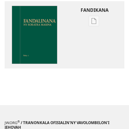
FANDIKANA
Fandikana
boky
Fandalinana
ny
Soratra
Masina
®
JW.ORG
/ TRANONKALA OFISIALIN’NY VAVOLOMBELON’I
JEHOVAH