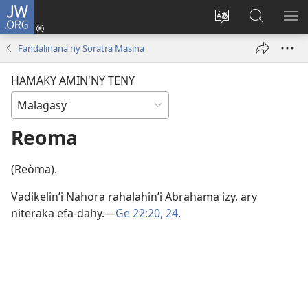
JW.ORG
Hiditra
(manokatra
Hiova
Fikaroha
HA
rohy)
fiteny
ato
Fandalinana ny Soratra Masina
Amin’ny
JW.ORG
HAMAKY AMIN'NY TENY
Reoma
(Reòma).
Vadikelin’i Nahora rahalahin’i Abrahama izy, ary
niteraka efa-dahy.​—
Ge 22:20,
24
.