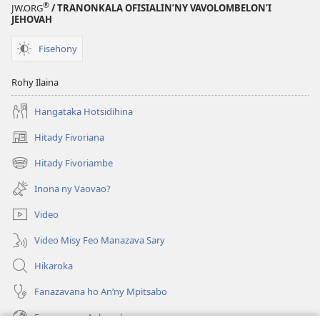
®
JW.ORG
/ TRANONKALA OFISIALIN’NY VAVOLOMBELON’I
JEHOVAH
Fisehony
Rohy Ilaina
Hangataka Hotsidihina
Hitady Fivoriana
(manokatra
rohy)
Hitady Fivoriambe
(manokatra
rohy)
Inona ny Vaovao?
Video
Video Misy Feo Manazava Sary
Hikaroka
Fanazavana ho An’ny Mpitsabo
Fanazavana Ankapobeny