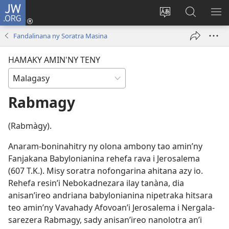
JW.ORG
Hiditra
(manokatra
Hiova
Fikaroha
HA
rohy)
fiteny
ato
Fandalinana ny Soratra Masina
Amin’ny
JW.ORG
HAMAKY AMIN'NY TENY
Rabmagy
(Rabmàgy).
Anaram-boninahitry ny olona ambony tao amin’ny
Fanjakana Babylonianina rehefa rava i Jerosalema
(607 T.K.). Misy soratra nofongarina ahitana azy io.
Rehefa resin’i Nebokadnezara ilay tanàna, dia
anisan’ireo andriana babylonianina nipetraka hitsara
teo amin’ny Vavahady Afovoan’i Jerosalema i Nergala-
sarezera Rabmagy, sady anisan’ireo nanolotra an’i