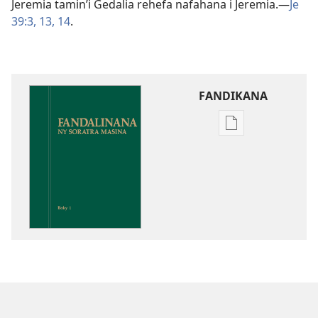
Jeremia tamin’i Gedalia rehefa nafahana i Jeremia.​—
Je
39:3,
13, 14
.
FANDIKANA
Fandikana
boky
Fandalinana
ny
Soratra
Masina