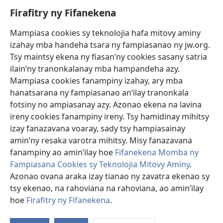
Firafitry ny Fifanekena
Fanampiana
Mampiasa cookies sy teknolojia hafa mitovy aminy
Fanomezana
izahay mba handeha tsara ny fampiasanao ny jw.org.
(manokatra
rohy)
Tsy maintsy ekena ny fiasan’ny cookies sasany satria
ilain’ny tranonkalanay mba hampandeha azy.
FITEHIRIZAM-BOKIN’NY Vavolombelon’i Jehovah
(manokatra
Mampiasa cookies fanampiny izahay, ary mba
rohy)
®
JW Hub
hanatsarana ny fampiasanao an’ilay tranonkala
(manokatra
fotsiny no ampiasanay azy. Azonao ekena na lavina
rohy)
®
JW Library
ireny cookies fanampiny ireny. Tsy hamidinay mihitsy
izay fanazavana voaray, sady tsy hampiasainay
®
Watchtower Library
amin’ny resaka varotra mihitsy. Misy fanazavana
fanampiny ao amin’ilay hoe
Fifanekena Momba ny
Fampiasana Cookies sy Teknolojia Mitovy Aminy
.
Azonao ovana araka izay tianao ny zavatra ekenao sy
Copyright
© 2026 Watch Tower Bible and Tract Society of Pennsylvania.
tsy ekenao, na rahoviana na rahoviana, ao amin’ilay
FIFANEKENA
|
FIFANEKENA MOMBA NY TSIAMBARATELO
|
FIRAFITRY
hoe
Firafitry ny Fifanekena
.
NY FIFANEKENA