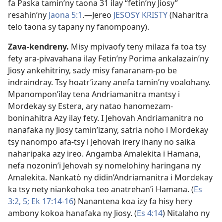
fa Paska tamin’ny taona 31 ilay “fetin’ny Jiosy”
resahin’ny
Jaona 5:1
.​—Jereo
JESOSY KRISTY
(Naharitra
telo taona sy tapany ny fanompoany).
Zava-kendreny.
Misy mpivaofy teny milaza fa toa tsy
fety ara-pivavahana ilay Fetin’ny Porima ankalazain’ny
Jiosy ankehitriny, sady misy fanaranam-po be
indraindray. Tsy hoatr’izany anefa tamin’ny voalohany.
Mpanompon’ilay tena Andriamanitra mantsy i
Mordekay sy Estera, ary natao hanomezam-
boninahitra Azy ilay fety. I Jehovah Andriamanitra no
nanafaka ny Jiosy tamin’izany, satria noho i Mordekay
tsy nanompo afa-tsy i Jehovah irery ihany no saika
naharipaka azy ireo. Angamba Amalekita i Hamana,
nefa nozonin’i Jehovah sy nomelohiny haringana ny
Amalekita. Nankatò ny didin’Andriamanitra i Mordekay
ka tsy nety niankohoka teo anatrehan’i Hamana. (
Es
3:2,
5;
Ek 17:14-16
) Nanantena koa izy fa hisy hery
ambony kokoa hanafaka ny Jiosy. (
Es 4:14
) Nitalaho ny