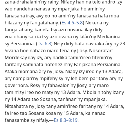
zana-drahalahin’ny rainy. Nifady hanina telo andro izy
vao nandeha nanasa ny mpanjaka ho amin’ny
fanasana iray, avy eo ho amin’ny fanasana hafa mba
hilazany ny fangatahany. (
Es 4:6–5:8
) Nekena ny
fangatahany, kanefa tsy azo novana ilay didy
voalohany satria tsy azo ovana ny lalàn’ny Medianina
sy Persianina. (
Da 6:8
) Nisy didy hafa navoaka àry ny 23
Sivana hoe nahazo niaro tena ny Jiosy. Nosoratan’i
Mordekay ilay izy, ary nadika tamin’ireo fitenin’ny
faritany samihafa nofehezin’ny Fanjakana Persianina.
Afaka niomana àry ny Jiosy. Niady izy ireo ny 13 Adara,
ary nampian’ny mpifehy sy ny lehibem-paritany ary ny
governora. Resy ny fahavalon’ny Jiosy, ary maro
tamin’izy ireo no maty ny 13 Adara. Mbola nitohy izany
ny 14 Adara tao Sosana, tanànan’ny mpanjaka.
Nitsahatra ny Jiosy tany amin’ireo faritany ny 14 Adara,
fa ireo tao Sosana kosa ny 15 Adara, ka nanao
fanasambe sy nifaly.​—
Es 8:3–9:19
.