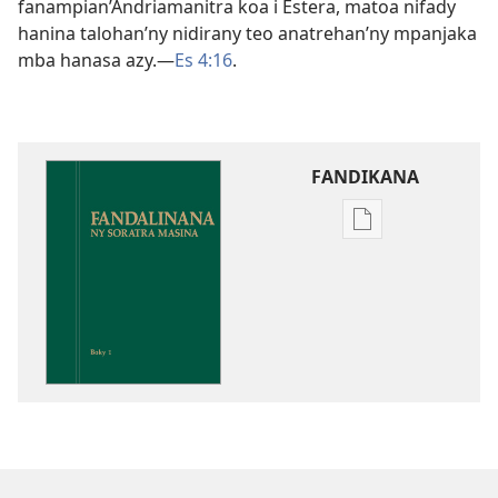
fanampian’Andriamanitra koa i Estera, matoa nifady
hanina talohan’ny nidirany teo anatrehan’ny mpanjaka
mba hanasa azy.​—
Es 4:16
.
FANDIKANA
Fandikana
boky
Fandalinana
ny
Soratra
Masina