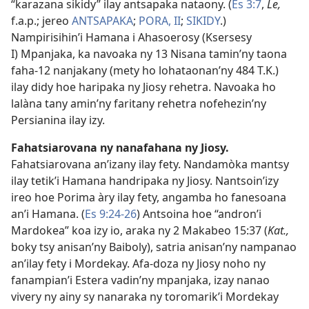
“karazana sikidy” ilay antsapaka nataony. (
Es 3:7
,
Le,
f.a.p.; jereo
ANTSAPAKA
;
PORA, II
;
SIKIDY
.)
Nampirisihin’i Hamana i Ahasoerosy (Ksersesy
I) Mpanjaka, ka navoaka ny 13 Nisana tamin’ny taona
faha-12 nanjakany (mety ho lohataonan’ny 484 T.K.)
ilay didy hoe haripaka ny Jiosy rehetra. Navoaka ho
lalàna tany amin’ny faritany rehetra nofehezin’ny
Persianina ilay izy.
Fahatsiarovana ny nanafahana ny Jiosy.
Fahatsiarovana an’izany ilay fety. Nandamòka mantsy
ilay tetik’i Hamana handripaka ny Jiosy. Nantsoin’izy
ireo hoe Porima àry ilay fety, angamba ho fanesoana
an’i Hamana. (
Es 9:24-26
) Antsoina hoe “andron’i
Mardokea” koa izy io, araka ny 2 Makabeo 15:37 (
Kat.,
boky tsy anisan’ny Baiboly), satria anisan’ny nampanao
an’ilay fety i Mordekay. Afa-doza ny Jiosy noho ny
fanampian’i Estera vadin’ny mpanjaka, izay nanao
vivery ny ainy sy nanaraka ny toromarik’i Mordekay