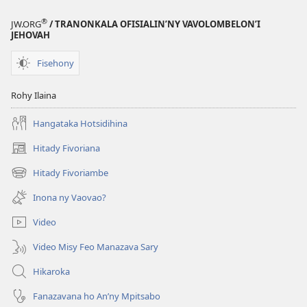
®
JW.ORG
/ TRANONKALA OFISIALIN’NY VAVOLOMBELON’I
JEHOVAH
Fisehony
Rohy Ilaina
Hangataka Hotsidihina
Hitady Fivoriana
(manokatra
rohy)
Hitady Fivoriambe
(manokatra
rohy)
Inona ny Vaovao?
Video
Video Misy Feo Manazava Sary
Hikaroka
Fanazavana ho An’ny Mpitsabo