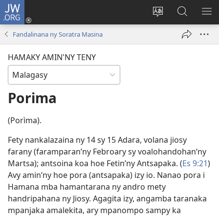
JW.ORG
Hiditra
(manokatra
Hiova
Fikaroha
HA
rohy)
fiteny
ato
Fandalinana ny Soratra Masina
Amin’ny
JW.ORG
HAMAKY AMIN'NY TENY
Porima
(Porìma).
Fety nankalazaina ny 14 sy 15 Adara, volana jiosy
farany (faramparan’ny Febroary sy voalohandohan’ny
Martsa); antsoina koa hoe Fetin’ny Antsapaka. (
Es 9:21
)
Avy amin’ny hoe pora (antsapaka) izy io. Nanao pora i
Hamana mba hamantarana ny andro mety
handripahana ny Jiosy. Agagita izy, angamba taranaka
mpanjaka amalekita, ary mpanompo sampy ka