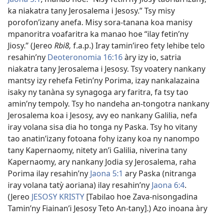
ka niakatra tany Jerosalema i Jesosy.” Tsy misy
porofon’izany anefa. Misy sora-tanana koa manisy
mpanoritra voafaritra ka manao hoe “ilay fetin’ny
Jiosy.” (Jereo
Rbi8,
f.a.p.) Iray tamin’ireo fety lehibe telo
resahin’ny
Deoteronomia 16:16
àry izy io, satria
niakatra tany Jerosalema i Jesosy. Tsy voatery nankany
mantsy izy rehefa Fetin’ny Porima, izay nankalazaina
isaky ny tanàna sy synagoga ary faritra, fa tsy tao
amin’ny tempoly. Tsy ho nandeha an-tongotra nankany
Jerosalema koa i Jesosy, avy eo nankany Galilia, nefa
iray volana sisa dia ho tonga ny Paska. Tsy ho vitany
tao anatin’izany fotoana fohy izany koa ny nanompo
tany Kapernaomy, nitety an’i Galilia, niverina tany
Kapernaomy, ary nankany Jodia sy Jerosalema, raha
Porima ilay resahin’ny
Jaona 5:1
ary Paska (nitranga
iray volana tatỳ aoriana) ilay resahin’ny
Jaona 6:4
.
(Jereo
JESOSY KRISTY
[Tabilao hoe Zava-nisongadina
Tamin’ny Fiainan’i Jesosy Teto An-tany].) Azo inoana àry