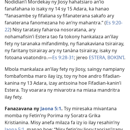
Nodidian’i Mordekay ny Jiosy hahatsiaro an’io
fanafahana io isaky ny 14 sy 15 Adara, ka hanao
“fanasambe sy fifaliana sy fifanaterana sakafo ary
fanaterana fanomezana ho an’ny mahantra.” (
Es 9:20-
22
) Nisy taratasy faharoa nosoratana, ary
nohamafisin’i Estera tao fa tokony hankalaza an’ilay
fety ny taranaka mifandimby, ny fianakaviana tsirairay,
ny faritany tsirairay ary ny tanàna tsirairay, isaky ny
fotoana voatondro.​—
Es 9:28-31
; jereo
ESTERA, BOKIN’I
.
Mbola mankalaza an’ilay fety ny Jiosy, saingy nampiany
fombafomba maro ilay izy, toy ny hoe andro fifadian-
kanina ny 13 Adara, izay antsoina hoe Fifadian-kanin’i
Estera. Tsy voarara ny mivarotra na miasa mandritra
ilay fety.
Fanazavana ny
Jaona 5:1
.
Tsy miresaka mivantana
momba ny Fetin’ny Porima ny Soratra Grika
Kristianina. Misy anefa milaza fa izy io ilay resahin’ny
Jaona 5:1
, manao hoe: “Nisy fetin’ny Jiosy taorian’izany,