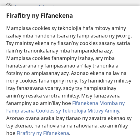
Fanazavana Ankapobeny
Firafitry ny Fifanekena
Fanampiana
Mampiasa cookies sy teknolojia hafa mitovy aminy
Fanomezana
izahay mba handeha tsara ny fampiasanao ny jw.org.
(manokatra
rohy)
Tsy maintsy ekena ny fiasan’ny cookies sasany satria
ilain’ny tranonkalanay mba hampandeha azy.
FITEHIRIZAM-BOKIN’NY Vavolombelon’i Jehovah
(manokatra
Mampiasa cookies fanampiny izahay, ary mba
rohy)
®
JW Hub
hanatsarana ny fampiasanao an’ilay tranonkala
(manokatra
fotsiny no ampiasanay azy. Azonao ekena na lavina
rohy)
®
JW Library
ireny cookies fanampiny ireny. Tsy hamidinay mihitsy
izay fanazavana voaray, sady tsy hampiasainay
®
Watchtower Library
amin’ny resaka varotra mihitsy. Misy fanazavana
fanampiny ao amin’ilay hoe
Fifanekena Momba ny
Fampiasana Cookies sy Teknolojia Mitovy Aminy
.
Azonao ovana araka izay tianao ny zavatra ekenao sy
Copyright
© 2026 Watch Tower Bible and Tract Society of Pennsylvania.
tsy ekenao, na rahoviana na rahoviana, ao amin’ilay
FIFANEKENA
|
FIFANEKENA MOMBA NY TSIAMBARATELO
|
FIRAFITRY
hoe
Firafitry ny Fifanekena
.
NY FIFANEKENA