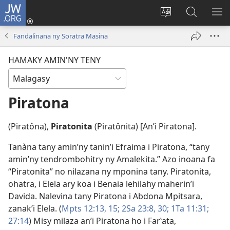
JW.ORG
Hiditra
(manokatra
Hiova
Fikaroha
HA
rohy)
fiteny
ato
Fandalinana ny Soratra Masina
Amin’ny
JW.ORG
HAMAKY AMIN'NY TENY
Piratona
(Piratôna),
Piratonita
(Piratônita) [An’i Piratona].
Tanàna tany amin’ny tanin’i Efraima i Piratona, “tany
amin’ny tendrombohitry ny Amalekita.” Azo inoana fa
“Piratonita” no nilazana ny mponina tany. Piratonita,
ohatra, i Elela ary koa i Benaia lehilahy maherin’i
Davida. Nalevina tany Piratona i Abdona Mpitsara,
zanak’i Elela. (
Mpts 12:13,
15;
2Sa 23:8,
30;
1Ta 11:31;
27:14
) Misy milaza an’i Piratona ho i Farʽata,