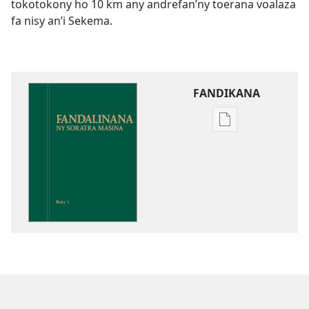
tokotokony ho 10 km any andrefan’ny toerana voalaza
fa nisy an’i Sekema.
FANDIKANA
Fandikana
boky
Fandalinana
ny
Soratra
Masina