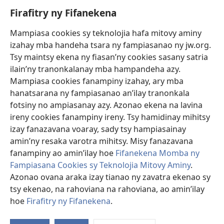
Firafitry ny Fifanekena
Fanampiana
Mampiasa cookies sy teknolojia hafa mitovy aminy
Fanomezana
izahay mba handeha tsara ny fampiasanao ny jw.org.
(manokatra
rohy)
Tsy maintsy ekena ny fiasan’ny cookies sasany satria
ilain’ny tranonkalanay mba hampandeha azy.
FITEHIRIZAM-BOKIN’NY Vavolombelon’i Jehovah
(manokatra
Mampiasa cookies fanampiny izahay, ary mba
rohy)
®
JW Hub
hanatsarana ny fampiasanao an’ilay tranonkala
(manokatra
fotsiny no ampiasanay azy. Azonao ekena na lavina
rohy)
®
JW Library
ireny cookies fanampiny ireny. Tsy hamidinay mihitsy
izay fanazavana voaray, sady tsy hampiasainay
®
Watchtower Library
amin’ny resaka varotra mihitsy. Misy fanazavana
fanampiny ao amin’ilay hoe
Fifanekena Momba ny
Fampiasana Cookies sy Teknolojia Mitovy Aminy
.
Azonao ovana araka izay tianao ny zavatra ekenao sy
Copyright
© 2026 Watch Tower Bible and Tract Society of Pennsylvania.
tsy ekenao, na rahoviana na rahoviana, ao amin’ilay
FIFANEKENA
|
FIFANEKENA MOMBA NY TSIAMBARATELO
|
FIRAFITRY
hoe
Firafitry ny Fifanekena
.
NY FIFANEKENA