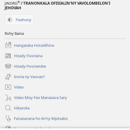
®
JW.ORG
/ TRANONKALA OFISIALIN’NY VAVOLOMBELON’I
JEHOVAH
Fisehony
Rohy Ilaina
Hangataka Hotsidihina
Hitady Fivoriana
(manokatra
rohy)
Hitady Fivoriambe
(manokatra
rohy)
Inona ny Vaovao?
Video
Video Misy Feo Manazava Sary
Hikaroka
Fanazavana ho An’ny Mpitsabo
Fanazavana Ankapobeny