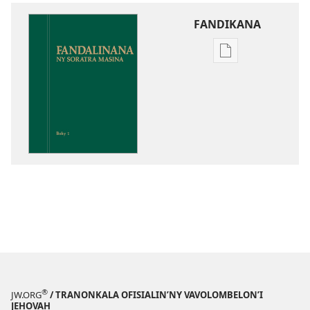
FANDIKANA
Fandikana
boky
Fandalinana
ny
Soratra
Masina
®
JW.ORG
/ TRANONKALA OFISIALIN’NY VAVOLOMBELON’I
JEHOVAH