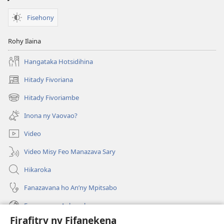
Fisehony
Rohy Ilaina
Hangataka Hotsidihina
Hitady Fivoriana
(manokatra
rohy)
Hitady Fivoriambe
(manokatra
rohy)
Inona ny Vaovao?
Video
Video Misy Feo Manazava Sary
Hikaroka
Fanazavana ho An’ny Mpitsabo
Fanazavana Ankapobeny
Firafitry ny Fifanekena
Fanampiana