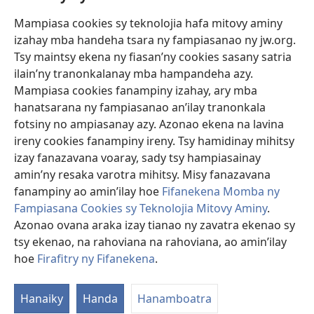
Mampiasa cookies sy teknolojia hafa mitovy aminy
Fanomezana
izahay mba handeha tsara ny fampiasanao ny jw.org.
(manokatra
rohy)
Tsy maintsy ekena ny fiasan’ny cookies sasany satria
ilain’ny tranonkalanay mba hampandeha azy.
FITEHIRIZAM-BOKIN’NY Vavolombelon’i Jehovah
(manokatra
Mampiasa cookies fanampiny izahay, ary mba
rohy)
®
JW Hub
hanatsarana ny fampiasanao an’ilay tranonkala
(manokatra
fotsiny no ampiasanay azy. Azonao ekena na lavina
rohy)
®
JW Library
ireny cookies fanampiny ireny. Tsy hamidinay mihitsy
izay fanazavana voaray, sady tsy hampiasainay
®
Watchtower Library
amin’ny resaka varotra mihitsy. Misy fanazavana
fanampiny ao amin’ilay hoe
Fifanekena Momba ny
Fampiasana Cookies sy Teknolojia Mitovy Aminy
.
Azonao ovana araka izay tianao ny zavatra ekenao sy
Copyright
© 2026 Watch Tower Bible and Tract Society of Pennsylvania.
tsy ekenao, na rahoviana na rahoviana, ao amin’ilay
FIFANEKENA
|
FIFANEKENA MOMBA NY TSIAMBARATELO
|
FIRAFITRY
hoe
Firafitry ny Fifanekena
.
NY FIFANEKENA
Hanaiky
Handa
Hanamboatra