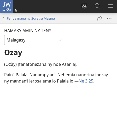
JW.ORG
Hiditra
(manokatra
Hiova
Fikaroha
HA
rohy)
fiteny
ato
Fandalinana ny Soratra Masina
Amin’ny
JW.ORG
HAMAKY AMIN'NY TENY
Ozay
(Ozày) [fanafohezana ny hoe Azania].
Rain’i Palala. Nanampy an’i Nehemia nanorina indray
ny mandan’i Jerosalema io Palala io.​—
Ne 3:25
.