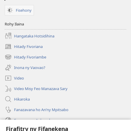
Fisehony
Rohy Ilaina
Hangataka Hotsidihina
Hitady Fivoriana
(manokatra
rohy)
Hitady Fivoriambe
(manokatra
rohy)
Inona ny Vaovao?
Video
Video Misy Feo Manazava Sary
Hikaroka
Fanazavana ho An’ny Mpitsabo
Fanazavana Ankapobeny
Firafitry ny Fifanekena
Fanampiana