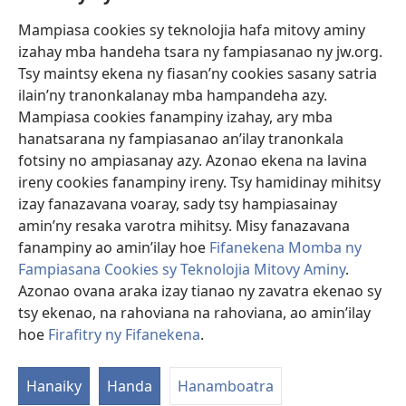
Mampiasa cookies sy teknolojia hafa mitovy aminy
Fanomezana
izahay mba handeha tsara ny fampiasanao ny jw.org.
(manokatra
rohy)
Tsy maintsy ekena ny fiasan’ny cookies sasany satria
ilain’ny tranonkalanay mba hampandeha azy.
FITEHIRIZAM-BOKIN’NY Vavolombelon’i Jehovah
(manokatra
Mampiasa cookies fanampiny izahay, ary mba
rohy)
®
JW Hub
hanatsarana ny fampiasanao an’ilay tranonkala
(manokatra
fotsiny no ampiasanay azy. Azonao ekena na lavina
rohy)
®
JW Library
ireny cookies fanampiny ireny. Tsy hamidinay mihitsy
izay fanazavana voaray, sady tsy hampiasainay
®
Watchtower Library
amin’ny resaka varotra mihitsy. Misy fanazavana
fanampiny ao amin’ilay hoe
Fifanekena Momba ny
Fampiasana Cookies sy Teknolojia Mitovy Aminy
.
Azonao ovana araka izay tianao ny zavatra ekenao sy
Copyright
© 2026 Watch Tower Bible and Tract Society of Pennsylvania.
tsy ekenao, na rahoviana na rahoviana, ao amin’ilay
FIFANEKENA
|
FIFANEKENA MOMBA NY TSIAMBARATELO
|
FIRAFITRY
hoe
Firafitry ny Fifanekena
.
NY FIFANEKENA
Hanaiky
Handa
Hanamboatra