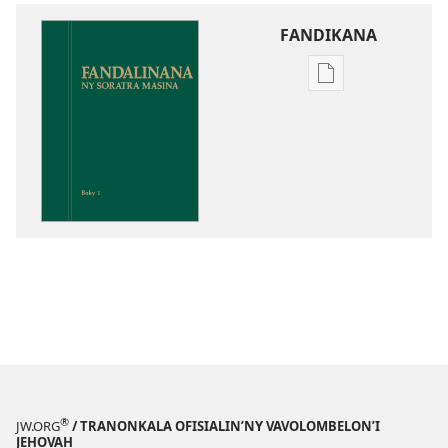
FANDIKANA
Fandikana
boky
Fandalinana
ny
Soratra
Masina
®
JW.ORG
/ TRANONKALA OFISIALIN’NY VAVOLOMBELON’I
JEHOVAH