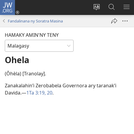
JW.ORG
Hiditra
(manokatra
Hiova
Fikaroha
HA
rohy)
fiteny
ato
Fandalinana ny Soratra Masina
Amin’ny
JW.ORG
HAMAKY AMIN'NY TENY
Ohela
(Ôhèla) [Tranolay].
Zanakalahin’i Zerobabela Governora ary taranak’i
Davida.​—
1Ta 3:19, 20
.