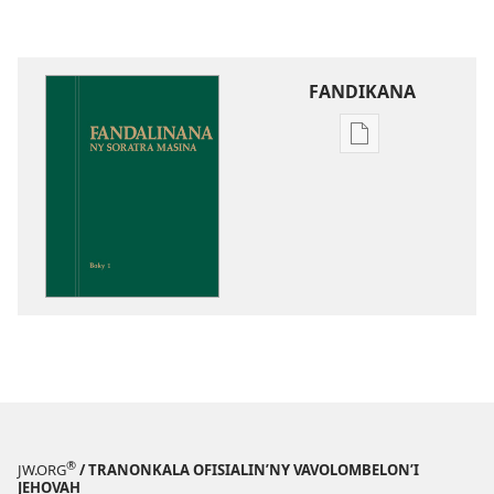
FANDIKANA
Fandikana
boky
Fandalinana
ny
Soratra
Masina
®
JW.ORG
/ TRANONKALA OFISIALIN’NY VAVOLOMBELON’I
JEHOVAH