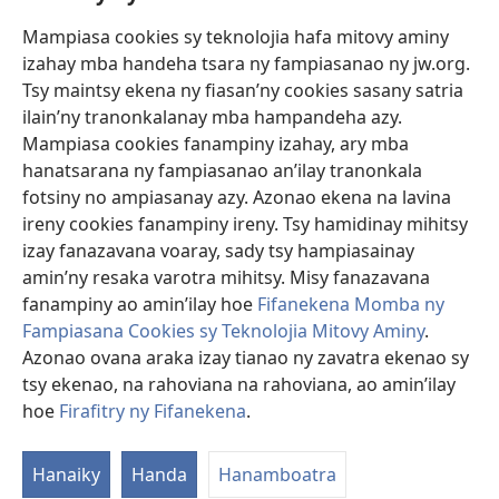
Mampiasa cookies sy teknolojia hafa mitovy aminy
Fanomezana
izahay mba handeha tsara ny fampiasanao ny jw.org.
(manokatra
rohy)
Tsy maintsy ekena ny fiasan’ny cookies sasany satria
ilain’ny tranonkalanay mba hampandeha azy.
FITEHIRIZAM-BOKIN’NY Vavolombelon’i Jehovah
(manokatra
Mampiasa cookies fanampiny izahay, ary mba
rohy)
®
JW Hub
hanatsarana ny fampiasanao an’ilay tranonkala
(manokatra
fotsiny no ampiasanay azy. Azonao ekena na lavina
rohy)
®
JW Library
ireny cookies fanampiny ireny. Tsy hamidinay mihitsy
izay fanazavana voaray, sady tsy hampiasainay
®
Watchtower Library
amin’ny resaka varotra mihitsy. Misy fanazavana
fanampiny ao amin’ilay hoe
Fifanekena Momba ny
Fampiasana Cookies sy Teknolojia Mitovy Aminy
.
Azonao ovana araka izay tianao ny zavatra ekenao sy
Copyright
© 2026 Watch Tower Bible and Tract Society of Pennsylvania.
tsy ekenao, na rahoviana na rahoviana, ao amin’ilay
FIFANEKENA
|
FIFANEKENA MOMBA NY TSIAMBARATELO
|
FIRAFITRY
hoe
Firafitry ny Fifanekena
.
NY FIFANEKENA
Hanaiky
Handa
Hanamboatra