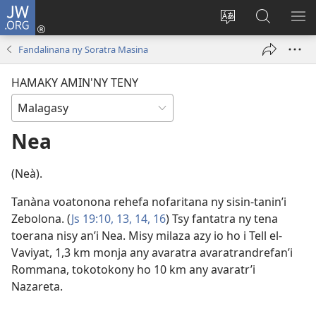
JW.ORG
Hiditra
(manokatra
Hiova
Fikaroha
HA
rohy)
fiteny
ato
Fandalinana ny Soratra Masina
Amin’ny
JW.ORG
HAMAKY AMIN'NY TENY
Nea
(Neà).
Tanàna voatonona rehefa nofaritana ny sisin-tanin’i
Zebolona. (
Js 19:10,
13, 14,
16
) Tsy fantatra ny tena
toerana nisy an’i Nea. Misy milaza azy io ho i Tell el-
Vaviyat, 1,3 km monja any avaratra avaratrandrefan’i
Rommana, tokotokony ho 10 km any avaratr’i
Nazareta.