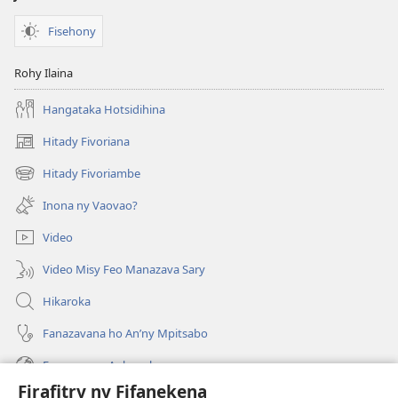
Fisehony
Rohy Ilaina
Hangataka Hotsidihina
Hitady Fivoriana
(manokatra
rohy)
Hitady Fivoriambe
(manokatra
rohy)
Inona ny Vaovao?
Video
Video Misy Feo Manazava Sary
Hikaroka
Fanazavana ho An’ny Mpitsabo
Fanazavana Ankapobeny
Firafitry ny Fifanekena
Fanampiana