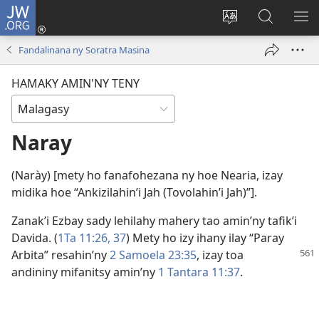
JW.ORG
Hiditra
(manokatra
Hiova
Fikaroha
HA
rohy)
fiteny
ato
Fandalinana ny Soratra Masina
Amin’ny
JW.ORG
HAMAKY AMIN'NY TENY
Naray
(Narày) [mety ho fanafohezana ny hoe Nearia, izay
midika hoe “Ankizilahin’i Jah (Tovolahin’i Jah)”].
Zanak’i Ezbay sady lehilahy mahery tao amin’ny tafik’i
Davida. (
1Ta 11:26,
37
) Mety ho izy ihany ilay “Paray
Arbita” resahin’ny
2 Samoela 23:
35
, izay toa
andininy mifanitsy amin’ny
1 Tantara 11:37
.