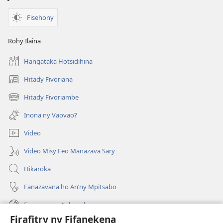
Fisehony
Rohy Ilaina
Hangataka Hotsidihina
Hitady Fivoriana
(manokatra
rohy)
Hitady Fivoriambe
(manokatra
rohy)
Inona ny Vaovao?
Video
Video Misy Feo Manazava Sary
Hikaroka
Fanazavana ho An’ny Mpitsabo
Fanazavana Ankapobeny
Firafitry ny Fifanekena
Fanampiana