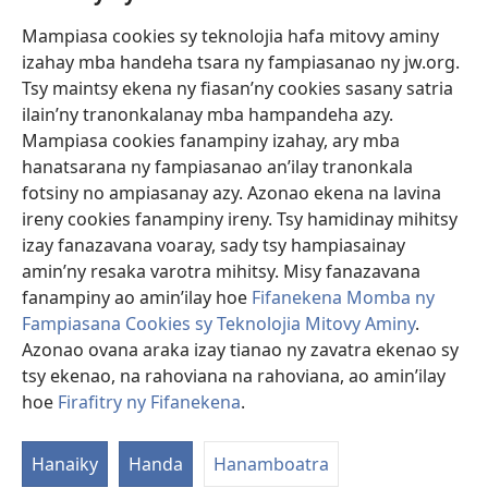
Mampiasa cookies sy teknolojia hafa mitovy aminy
Fanomezana
izahay mba handeha tsara ny fampiasanao ny jw.org.
(manokatra
rohy)
Tsy maintsy ekena ny fiasan’ny cookies sasany satria
ilain’ny tranonkalanay mba hampandeha azy.
FITEHIRIZAM-BOKIN’NY Vavolombelon’i Jehovah
(manokatra
Mampiasa cookies fanampiny izahay, ary mba
rohy)
®
JW Hub
hanatsarana ny fampiasanao an’ilay tranonkala
(manokatra
fotsiny no ampiasanay azy. Azonao ekena na lavina
rohy)
®
JW Library
ireny cookies fanampiny ireny. Tsy hamidinay mihitsy
izay fanazavana voaray, sady tsy hampiasainay
®
Watchtower Library
amin’ny resaka varotra mihitsy. Misy fanazavana
fanampiny ao amin’ilay hoe
Fifanekena Momba ny
Fampiasana Cookies sy Teknolojia Mitovy Aminy
.
Azonao ovana araka izay tianao ny zavatra ekenao sy
Copyright
© 2026 Watch Tower Bible and Tract Society of Pennsylvania.
tsy ekenao, na rahoviana na rahoviana, ao amin’ilay
FIFANEKENA
|
FIFANEKENA MOMBA NY TSIAMBARATELO
|
FIRAFITRY
hoe
Firafitry ny Fifanekena
.
NY FIFANEKENA
Hanaiky
Handa
Hanamboatra