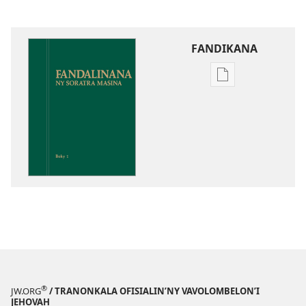
FANDIKANA
Fandikana
boky
Fandalinana
ny
Soratra
Masina
®
JW.ORG
/ TRANONKALA OFISIALIN’NY VAVOLOMBELON’I
JEHOVAH