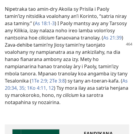
Nipetraka tao amin-dry Akoila sy Prisila i Paoly
tamin’izy nitsidika voalohany an’i Korinto, “satria niray
asa taminy.” (
As 18:1-3
) I Paoly mantsy avy any Tarsosy
any Kilikia, izay nalaza noho ireo lamba volon’osy
nantsoina hoe
cilicium
fanaovana tranolay. (
As 21:39
)
Zava-dehibe tamin’ny Jiosy
tamin’ny taonjato
voalohany ny nampianatra asa ny ankizilahy, na dia
hanao fianarana ambony aza izy. Mety ho
nampianarina hanao tranolay àry i Paoly, tamin’izy
mbola tanora. Mpanao tranolay koa angamba izy tany
Tesalonika (
1Te 2:9;
2Te 3:8
) sy tany an-toeran-kafa. (
As
20:34, 35;
1Ko 4:11, 12
) Tsy mora ilay asa satria henjana
sy marokoroko, hono, ny
cilicium
ka sarotra
notapahina sy nozairina.
FANDIKANA