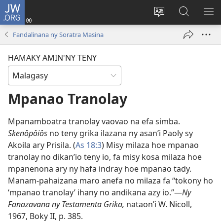
JW.ORG
Hiditra
(manokatra
Hiova
Fikaroha
HA
rohy)
fiteny
ato
Fandalinana ny Soratra Masina
Amin’ny
JW.ORG
HAMAKY AMIN'NY TENY
Mpanao Tranolay
Mpanamboatra tranolay vaovao na efa simba.
Skenôpôiôs
no teny grika ilazana ny asan’i Paoly sy
Akoila ary Prisila. (
As 18:3
) Misy milaza hoe mpanao
tranolay no dikan’io teny io, fa misy kosa milaza hoe
mpanenona ary ny hafa indray hoe mpanao tady.
Manam-pahaizana maro anefa no milaza fa “tokony ho
‘mpanao tranolay’ ihany no andikana azy io.”​—
Ny
Fanazavana ny Testamenta Grika,
nataon’i W. Nicoll,
1967, Boky II, p. 385.