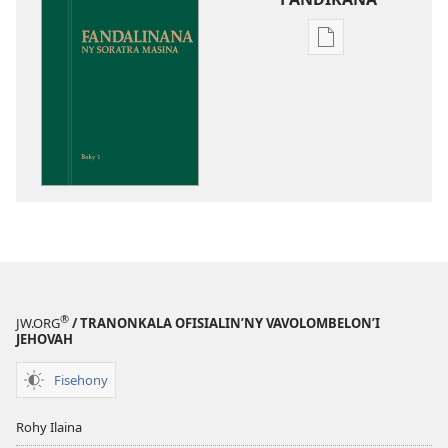
Fandikana
boky
Fandalinana
ny
Soratra
Masina
®
JW.ORG
/ TRANONKALA OFISIALIN’NY VAVOLOMBELON’I
JEHOVAH
Fisehony
Rohy Ilaina