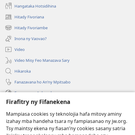
Hangataka Hotsidihina
Hitady Fivoriana
(manokatra
rohy)
Hitady Fivoriambe
(manokatra
rohy)
Inona ny Vaovao?
Video
Video Misy Feo Manazava Sary
Hikaroka
Fanazavana ho An’ny Mpitsabo
Fanazavana Ankapobeny
Firafitry ny Fifanekena
Fanampiana
Mampiasa cookies sy teknolojia hafa mitovy aminy
Fanomezana
izahay mba handeha tsara ny fampiasanao ny jw.org.
(manokatra
rohy)
Tsy maintsy ekena ny fiasan’ny cookies sasany satria