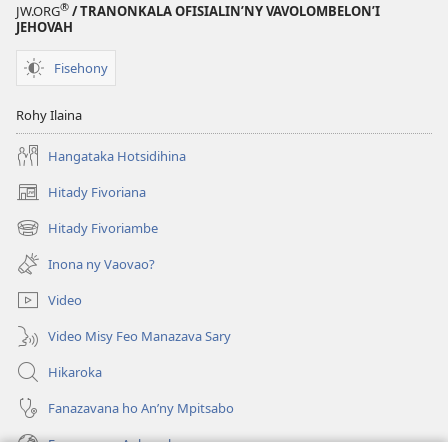
®
JW.ORG
/ TRANONKALA OFISIALIN’NY VAVOLOMBELON’I
JEHOVAH
Fisehony
Rohy Ilaina
Hangataka Hotsidihina
Hitady Fivoriana
(manokatra
rohy)
Hitady Fivoriambe
(manokatra
rohy)
Inona ny Vaovao?
Video
Video Misy Feo Manazava Sary
Hikaroka
Fanazavana ho An’ny Mpitsabo
Fanazavana Ankapobeny