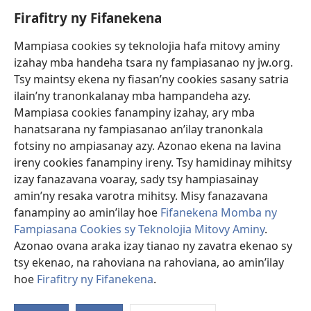
Firafitry ny Fifanekena
Fanampiana
Mampiasa cookies sy teknolojia hafa mitovy aminy
Fanomezana
izahay mba handeha tsara ny fampiasanao ny jw.org.
(manokatra
rohy)
Tsy maintsy ekena ny fiasan’ny cookies sasany satria
ilain’ny tranonkalanay mba hampandeha azy.
FITEHIRIZAM-BOKIN’NY Vavolombelon’i Jehovah
(manokatra
Mampiasa cookies fanampiny izahay, ary mba
rohy)
®
JW Hub
hanatsarana ny fampiasanao an’ilay tranonkala
(manokatra
fotsiny no ampiasanay azy. Azonao ekena na lavina
rohy)
®
JW Library
ireny cookies fanampiny ireny. Tsy hamidinay mihitsy
izay fanazavana voaray, sady tsy hampiasainay
®
Watchtower Library
amin’ny resaka varotra mihitsy. Misy fanazavana
fanampiny ao amin’ilay hoe
Fifanekena Momba ny
Fampiasana Cookies sy Teknolojia Mitovy Aminy
.
Azonao ovana araka izay tianao ny zavatra ekenao sy
Copyright
© 2026 Watch Tower Bible and Tract Society of Pennsylvania.
tsy ekenao, na rahoviana na rahoviana, ao amin’ilay
FIFANEKENA
|
FIFANEKENA MOMBA NY TSIAMBARATELO
|
FIRAFITRY
hoe
Firafitry ny Fifanekena
.
NY FIFANEKENA