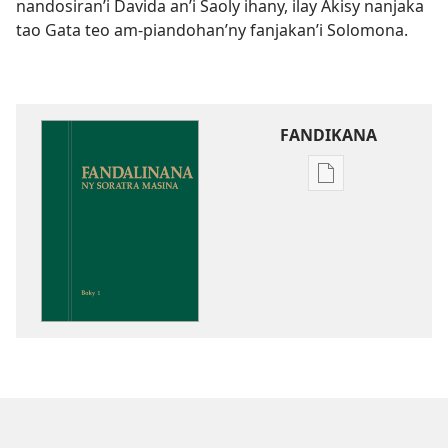
nandosiran’i Davida an’i Saoly ihany, ilay Akisy nanjaka
tao Gata teo am-piandohan’ny fanjakan’i Solomona.
FANDIKANA
Fandikana
boky
Fandalinana
ny
Soratra
Masina