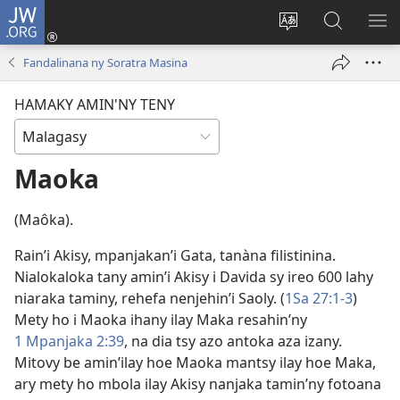
JW.ORG
Hiditra
(manokatra
Hiova
Fikaroha
HA
rohy)
fiteny
ato
Fandalinana ny Soratra Masina
Amin’ny
JW.ORG
HAMAKY AMIN'NY TENY
Maoka
(Maôka).
Rain’i Akisy, mpanjakan’i Gata, tanàna filistinina.
Nialokaloka tany amin’i Akisy i Davida sy ireo 600 lahy
niaraka taminy, rehefa nenjehin’i Saoly. (
1Sa 27:1-3
)
Mety ho i Maoka ihany ilay Maka resahin’ny
1 Mpanjaka 2:39
, na dia tsy azo antoka aza izany.
Mitovy be amin’ilay hoe Maoka mantsy ilay hoe Maka,
ary mety ho mbola ilay Akisy nanjaka tamin’ny fotoana