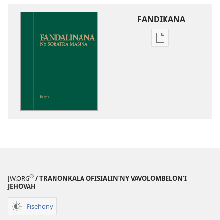
FANDIKANA
Fandikana
boky
Fandalinana
ny
Soratra
Masina
®
JW.ORG
/ TRANONKALA OFISIALIN’NY VAVOLOMBELON’I
JEHOVAH
Fisehony