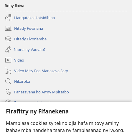
Rohy Ilaina
Hangataka Hotsidihina
Hitady Fivoriana
(manokatra
rohy)
Hitady Fivoriambe
(manokatra
rohy)
Inona ny Vaovao?
Video
Video Misy Feo Manazava Sary
Hikaroka
Fanazavana ho An’ny Mpitsabo
Fanazavana Ankapobeny
Firafitry ny Fifanekena
Fanampiana
Mampiasa cookies sy teknolojia hafa mitovy aminy
Fanomezana
izahay mba handeha tsara ny fampiasanao ny jw.org.
(manokatra