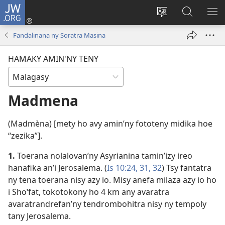
JW.ORG
Hiditra
(manokatra
Hiova
Fikaroha
HA
rohy)
fiteny
ato
Fandalinana ny Soratra Masina
Amin’ny
JW.ORG
HAMAKY AMIN'NY TENY
Madmena
(Madmèna) [mety ho avy amin’ny fototeny midika hoe
“zezika”].
1.
Toerana nolalovan’ny Asyrianina tamin’izy ireo
hanafika an’i Jerosalema. (
Is 10:24,
31, 32
) Tsy fantatra
ny tena toerana nisy azy io. Misy anefa milaza azy io ho
i Shoʽfat, tokotokony ho 4 km any avaratra
avaratrandrefan’ny tendrombohitra nisy ny tempoly
tany Jerosalema.