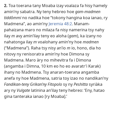
2.
Toa toerana tany Moaba izay voalaza fa hisy hamely
amin’ny sabatra. Ny teny hebreo hoe
gam-madmen
tiddômmi
no nadika hoe “tokony hangina koa ianao, ry
Madmena”, ao amin’ny
Jeremia 48:2
. Manam-
pahaizana maro no milaza fa nisy namerina tsy nahy
ilay
m
avy amin’ilay teny eo aloha (
gam
), ka izany no
nahatonga ilay
m
voalohany amin’ny hoe
madmen
(“Madmena”). Raha tsy nisy an’io
m
io, hono, dia ho
nitovy ny renisoratra amin’ny hoe Dimona sy
Madmena. Maro àry no mihevitra fa i Dimona
(angamba i Dimna, 10 km eo ho eo avaratr’i Karak)
ihany no Madmena. Tsy anaran-toerana angamba
anefa ny hoe Madmena, satria toy izao no nandikan’ny
Fandikan-teny Grikan’ny Fitopolo
sy ny
Peshitta
syriàka
ary ny
Vulgate
latinina an’ilay teny hebreo: ‘Eny, hatao
gina tanteraka ianao [ry Moaba].’