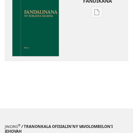
FANDIKANA
Fandikana
boky
Fandalinana
ny
Soratra
Masina
®
JW.ORG
/ TRANONKALA OFISIALIN’NY VAVOLOMBELON’I
JEHOVAH