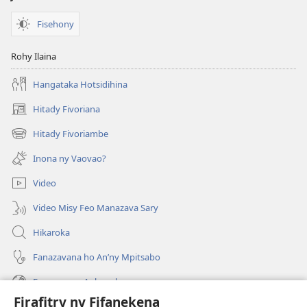
Fisehony
Rohy Ilaina
Hangataka Hotsidihina
Hitady Fivoriana
(manokatra
rohy)
Hitady Fivoriambe
(manokatra
rohy)
Inona ny Vaovao?
Video
Video Misy Feo Manazava Sary
Hikaroka
Fanazavana ho An’ny Mpitsabo
Fanazavana Ankapobeny
Firafitry ny Fifanekena
Fanampiana