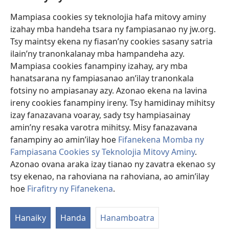
Mampiasa cookies sy teknolojia hafa mitovy aminy
Fanomezana
izahay mba handeha tsara ny fampiasanao ny jw.org.
(manokatra
rohy)
Tsy maintsy ekena ny fiasan’ny cookies sasany satria
ilain’ny tranonkalanay mba hampandeha azy.
FITEHIRIZAM-BOKIN’NY Vavolombelon’i Jehovah
(manokatra
Mampiasa cookies fanampiny izahay, ary mba
rohy)
®
JW Hub
hanatsarana ny fampiasanao an’ilay tranonkala
(manokatra
fotsiny no ampiasanay azy. Azonao ekena na lavina
rohy)
®
JW Library
ireny cookies fanampiny ireny. Tsy hamidinay mihitsy
izay fanazavana voaray, sady tsy hampiasainay
®
Watchtower Library
amin’ny resaka varotra mihitsy. Misy fanazavana
fanampiny ao amin’ilay hoe
Fifanekena Momba ny
Fampiasana Cookies sy Teknolojia Mitovy Aminy
.
Azonao ovana araka izay tianao ny zavatra ekenao sy
Copyright
© 2026 Watch Tower Bible and Tract Society of Pennsylvania.
tsy ekenao, na rahoviana na rahoviana, ao amin’ilay
FIFANEKENA
|
FIFANEKENA MOMBA NY TSIAMBARATELO
|
FIRAFITRY
hoe
Firafitry ny Fifanekena
.
NY FIFANEKENA
Hanaiky
Handa
Hanamboatra