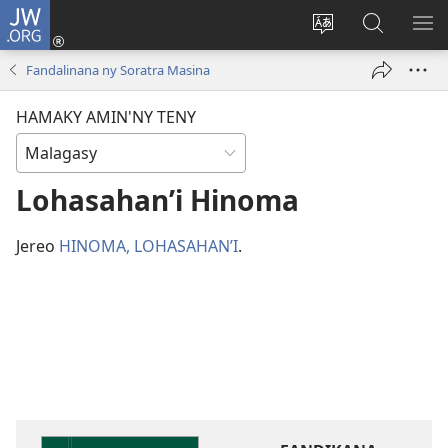
JW.ORG
Hiditra
(manokatra
Hiova
Fikaroha
HA
rohy)
fiteny
ato
Fandalinana ny Soratra Masina
Amin’ny
JW.ORG
HAMAKY AMIN'NY TENY
Lohasahan’i Hinoma
Jereo
HINOMA, LOHASAHAN’I
.