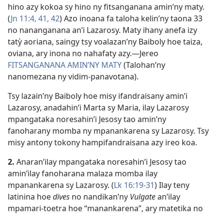
hino azy kokoa sy hino ny fitsanganana amin’ny maty.
(
Jn 11:4,
41, 42
) Azo inoana fa taloha kelin’ny taona 33
no nananganana an’i Lazarosy. Maty ihany anefa izy
tatỳ aoriana, saingy tsy voalazan’ny Baiboly hoe taiza,
oviana, ary inona no nahafaty azy.​—Jereo
FITSANGANANA AMIN’NY MATY
(Talohan’ny
nanomezana ny vidim-panavotana).
Tsy lazain’ny Baiboly hoe misy ifandraisany amin’i
Lazarosy, anadahin’i Marta sy Maria, ilay Lazarosy
mpangataka noresahin’i Jesosy tao amin’ny
fanoharany momba ny mpanankarena sy Lazarosy. Tsy
misy antony tokony hampifandraisana azy ireo koa.
2.
Anaran’ilay mpangataka noresahin’i Jesosy tao
amin’ilay fanoharana malaza momba ilay
mpanankarena sy Lazarosy. (
Lk 16:19-31
) Ilay teny
latinina hoe
dives
no nandikan’ny
Vulgate
an’ilay
mpamari-toetra hoe “manankarena”, ary matetika no