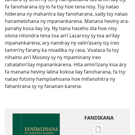
fa fanoharana izy io fa tsy hoe tena nisy. Tsy natao
hiderana ny mahantra ilay fanoharana, sady tsy natao
hanamelohana ny mpanankarena. Manana heviny ara-
panahy kosa ilay izy. Ny tiana haseho dia hoe nisy
olona nitondra tena toa an’i Lazarosy sy toa an’ilay
mpanankarena, ary nandray ny valin’asany izy ireo
tamin’ny farany ka nivadika ny rasa. Voalaza fa tsy
nihaino an’i Mosesy sy ny mpaminany ireo
rahalahin’ilay mpanankarena. Hita amin’izany koa àry
fa manana heviny lalina kokoa ilay fanoharana, fa tsy
natao fotsiny hampisehoana hoe mifanohitra ny
fahantrana sy ny fananan-karena.
FANDIKANA
Fandikana