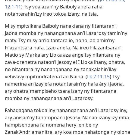
12:1-11
) Tsy voalazan’ny Baiboly anefa raha
notanterahin’izy ireo tokoa izany, na tsia.
Misy mpitsikera Baiboly nanakiana ny fitantaran’i
Jaona momba ny nananganana an’i Lazarosy tamin’ny
maty. Tsy misy an’io tantara io, hono, ao amin’ny
Filazantsara hafa. Izao anefa: Na ireo Filazantsaran’i
Matio sy Marka ary Lioka aza ange tsy nitantara ny
zava-drehetra nataon’i Jesosy e! I Lioka ihany, ohatra,
no nitantara ny nananganana ny zanakalahin’ilay
vehivavy mpitondratena tao Naina. (
Lk 7:11-15
) Tsy
namerina an’izay efa notantarain’ny hafa àry i Jaona,
ary ohatra mampiseho tsara izany ny fitantarana
momba ny nananganana an’i Lazarosy.
Fahagagana tokoa iny nananganana an’i Lazarosy iny,
ary anisan’ny fanompoan’i Jesosy. Nanao izany izy mba
hampisehoana fa nomena hery lehibe ny
Zanak’Andriamanitra, ary koa mba hahatonga ny olona