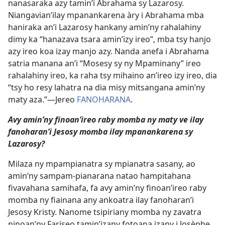
nanasaraka azy tamin’i Abrahama sy Lazarosy.
Niangavian’ilay mpanankarena àry i Abrahama mba
haniraka an’i Lazarosy hankany amin’ny rahalahiny
dimy ka “hanazava tsara amin’izy ireo”, mba tsy hanjo
azy ireo koa izay manjo azy. Nanda anefa i Abrahama
satria manana an’i “Mosesy sy ny Mpaminany” ireo
rahalahiny ireo, ka raha tsy mihaino an’ireo izy ireo, dia
“tsy ho resy lahatra na dia misy mitsangana amin’ny
maty aza.”​—Jereo
FANOHARANA
.
Avy amin’ny finoan’ireo raby momba ny maty ve ilay
fanoharan’i Jesosy momba ilay mpanankarena sy
Lazarosy?
Milaza ny mpampianatra sy mpianatra sasany, ao
amin’ny sampam-pianarana natao hampitahana
fivavahana samihafa, fa avy amin’ny finoan’ireo raby
momba ny fiainana any ankoatra ilay fanoharan’i
Jesosy Kristy. Nanome tsipiriany momba ny zavatra
ninoan’ny Fariseo tamin’izany fotoana izany i Josèphe.