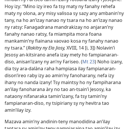
Hoy izy: “Mino izy ireo fa tsy maty ny fanahy rehefa
maty ny olona, ary misy valisoa sy sazy any ambanin’ny
tany, na ho an’izay nanao ny tsara na ho an’izay nanao
ny ratsy: Fanagadrana mandrakizay no anjaran’ny
fanahy nanao ratsy, fa miampita mora foana
mankamin’ny fiainana vaovao kosa ny fanahy nanao
ny tsara.” (
Rakitry ny Ela Jiosy,
XVIII, 14 [i, 3]) Nolavin’i
Jesosy an-kitsirano anefa izay mety ho fampianaran-
diso, anisan’izany ny an’ny Fariseo. (
Mt 23
) Noho izany,
dia tsy ara-dalàna raha hampiasa ilay fampianaran-
dison’ireo raby izy ao amin’ny fanoharany, nefa izy
ihany no nanda izany! Tsy maintsy ho ny fampiharana
an’ilay fanoharana àry no tao an-tsain’i Jesosy, ka
nataony nifanaraka tamin’izany, fa tsy tamin’ny
fampianaran-diso, ny tsipiriany sy ny hevitra tao
amin’ilay izy.
Mazava amin’ny andinin-teny manodidina an’ilay
tantara sy amin’ny teny nampiasaina tao amin’ilay izy,