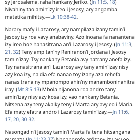
sy Jerosalema, raha hankany Jeriko. (
Jn 11:5,
18
)
Nivahiny tao amin’izy ireo i Jesosy, ary angamba
matetika mihitsy.​—
Lk 10:38-42
.
Narary mafy i Lazarosy, ary nampilaza izany tamin’i
Jesosy izy roa vavy anabaviny. Azo inoana fa nanantena
izy ireo hoe hanasitrana an’i Lazarosy i Jesosy. (
Jn 11:3,
21,
32
) Teny ampitan’ny Reniranon’i Jordana i Jesosy
tamin’izay. Tsy nankany Betania avy hatrany anefa izy.
Tsy nanasitrana an’i Lazarosy avy tany amin’izay nisy
azy koa izy, na dia efa nanao toy izany aza rehefa
nanasitrana ny mpanompolahin’ny manamboninahitra
iray. (
Mt 8:5-13
) Mbola nijanona roa andro tany
amin’izay nisy azy kosa izy, vao nankany Betania.
Nitsena azy teny akaiky teny i Marta ary avy eo i Maria.
Efa maty efatra andro i Lazarosy tamin’izay.​—
Jn 11:6,
17,
20,
30-32
.
Nasongadin’i Jesosy tamin’i Marta fa tena hitsangana
ny maty. (
Jn 11:23-27
) Nanaporofo an’izany izy avy eo.