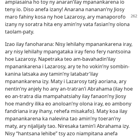
ampiasaina ho toy ny anaran’ilay mpanankarena io
teny io. Diso anefa izany! Anarana nananan’ny Jiosy
maro fahiny kosa ny hoe
Lazarosy, ary manaporofo
izany ny soratra hita eny amin’ny vata fasian’ny olona
taolam-paty.
Izao ilay fanoharana: Nisy lehilahy mpanankarena iray,
ary nisy lehilahy mpangataka iray feno fery nantsoina
hoe Lazarosy. Napetraka teo am-bavahadin’ilay
mpanankarena i Lazarosy, ary te ho vokin’ny sombin-
kanina latsaka avy tamin’ny latabatr’ilay
mpanankarena izy. Maty i Lazarosy tatỳ aoriana, ary
nentin’ny anjely ho any an-tratran’i Abrahama (ilay hoe
eo an-tratra dia mampahatsiahy ilay fanaon’ny Jiosy
hoe mandry ilika eo anoloan’ny olona iray, eo ambony
fandriana iray ihany, rehefa misakafo). Maty koa ilay
mpanankarena ka nalevina tao amin’ny toeran’ny
maty, ary nijalijaly tao. Niresaka tamin’i Abrahama izy.
Nisy “hantsana lehibe” tsy azo niampitana anefa