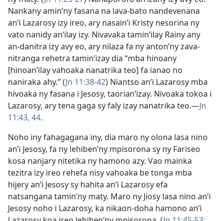
Nankany amin’ny fasana na lava-bato nandevenana
an’i Lazarosy izy ireo, ary nasain’i Kristy nesorina ny
vato nanidy an’ilay izy. Nivavaka tamin’ilay Rainy any
an-danitra izy avy eo, ary nilaza fa ny anton’ny zava-
nitranga rehetra tamin’izay dia “mba hinoany
[hinoan’ilay vahoaka nanatrika teo] fa ianao no
naniraka ahy.” (
Jn 11:38-42
) Niantso an’i Lazarosy mba
hivoaka ny fasana i Jesosy, taorian’izay. Nivoaka tokoa i
Lazarosy, ary tena gaga sy faly izay nanatrika teo.​—
Jn
11:43, 44
.
Noho iny fahagagana iny, dia maro ny olona lasa nino
an’i Jesosy, fa ny lehiben’ny mpisorona sy ny Fariseo
kosa nanjary nitetika ny hamono azy. Vao mainka
tezitra izy ireo rehefa nisy vahoaka be tonga mba
hijery an’i Jesosy sy hahita an’i Lazarosy efa
natsangana tamin’ny maty. Maro ny Jiosy lasa nino an’i
Jesosy noho i Lazarosy, ka nikaon-doha hamono an’i
Lazarosy koa ireo lehiben’ny mpisorona. (
Jn 11:45-53;