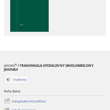
boky
Fandalinana
ny
Soratra
Masina
®
JW.ORG
/ TRANONKALA OFISIALIN’NY VAVOLOMBELON’I
JEHOVAH
Fisehony
Rohy Ilaina
Hangataka Hotsidihina
Hitady Fivoriana