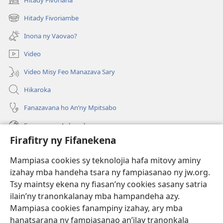
(manokatra
rohy)
Hitady Fivoriambe
(manokatra
rohy)
Inona ny Vaovao?
Video
Video Misy Feo Manazava Sary
Hikaroka
Fanazavana ho An’ny Mpitsabo
Fanazavana Ankapobeny
Firafitry ny Fifanekena
Fanampiana
Mampiasa cookies sy teknolojia hafa mitovy aminy
Fanomezana
izahay mba handeha tsara ny fampiasanao ny jw.org.
(manokatra
rohy)
Tsy maintsy ekena ny fiasan’ny cookies sasany satria
ilain’ny tranonkalanay mba hampandeha azy.
FITEHIRIZAM-BOKIN’NY Vavolombelon’i Jehovah
(manokatra
Mampiasa cookies fanampiny izahay, ary mba
rohy)
®
JW Hub
hanatsarana ny fampiasanao an’ilay tranonkala
(manokatra