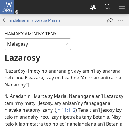
JW.ORG
Hiditra
(manokatra
Hiova
Fikaroha
HA
rohy)
fiteny
ato
Fandalinana ny Soratra Masina
Amin’ny
JW.ORG
HAMAKY AMIN'NY TENY
Lazarosy
(Lazaròsy) [mety ho anarana gr. avy amin’ilay anarana
heb. hoe Eleazara, izay midika hoe “Andriamanitra dia
Nanampy”].
1.
Anadahin’i Marta sy Maria. Nanangana an’i Lazarosy
tamin’ny maty i Jesosy, ary anisan’ny fahagagana
niavaka nataony izany. (
Jn 11:1, 2
) Tena tian’i Jesosy izy
telo mianadahy ireo, izay nipetraka tany Betania. Nisy
‘telo kilaometatra teo ho eo’ nanelanelana an’i Betania