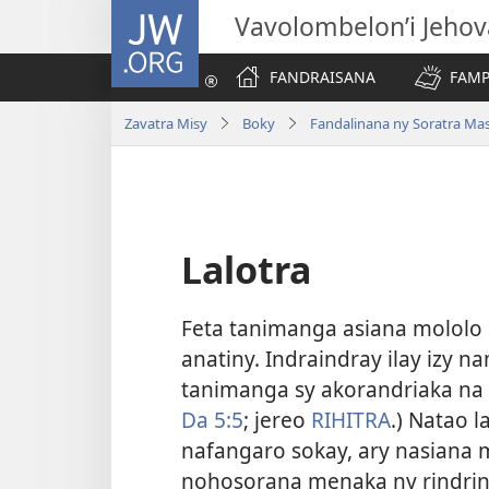
JW.ORG
Vavolombelon’i Jeho
FANDRAISANA
FAMP
Zavatra Misy
Boky
Fandalinana ny Soratra Ma
Lalotra
Feta tanimanga asiana mololo i
anatiny. Indraindray
ilay izy n
tanimanga sy akorandriaka na 
Da 5:5
; jereo
RIHITRA
.) Natao l
nafangaro sokay, ary nasiana 
nohosorana menaka ny rindrina