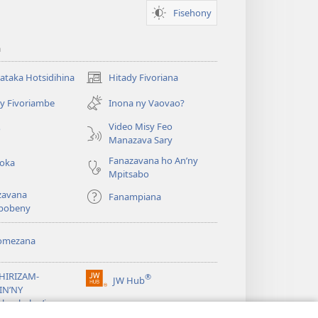
Fisehony
a
taka Hotsidihina
Hitady Fivoriana
(manokatra
rohy)
y Fivoriambe
Inona ny Vaovao?
a
Video Misy Feo
o
Manazava Sary
Fanazavana ho An’ny
roka
Mpitsabo
zavana
Fanampiana
pobeny
omezana
a
EHIRIZAM-
®
JW Hub
(manokatra
IN’NY
rohy)
a
lombelon’i
ovah