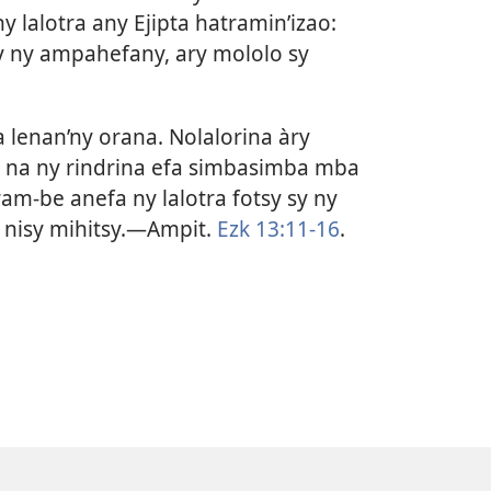
 lalotra any Ejipta hatramin’izao:
 ny ampahefany, ary mololo sy
a lenan’ny orana. Nolalorina àry
o na ny rindrina efa simbasimba mba
am-be anefa ny lalotra fotsy sy ny
sy nisy mihitsy.​—Ampit.
Ezk 13:11-16
.