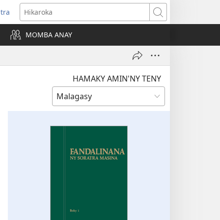
itra
anokatra
Hikaroka
hy)
MOMBA ANAY
HAMAKY AMIN'NY TENY