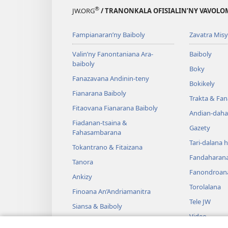
®
JW.ORG
/ TRANONKALA OFISIALIN’NY VAVOLO
Fampianaran’ny Baiboly
Zavatra Misy
Valin’ny Fanontaniana Ara-
Baiboly
baiboly
Boky
Fanazavana Andinin-teny
Bokikely
Fianarana Baiboly
Trakta & Fa
Fitaovana Fianarana Baiboly
Andian-daha
Fiadanan-tsaina &
Gazety
Fahasambarana
Tari-dalana 
Tokantrano & Fitaizana
Fandaharan
Tanora
Fanondroan
Ankizy
Torolalana
Finoana An’Andriamanitra
Tele JW
Siansa & Baiboly
Video
Tantara & Baiboly