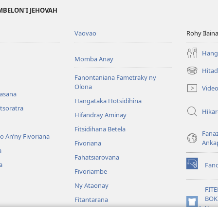
MBELON’I JEHOVAH
Vaovao
Rohy Ilain
Hanga
Momba Anay
Hitad
(manokatr
Fanontaniana Fametraky ny
rohy)
Olona
Vide
nasana
Hangataka Hotsidihina
tsoratra
Hika
Hifandray Aminay
Fitsidihana Betela
Fana
ho An’ny Fivoriana
Anka
Fivoriana
a
Fahatsiarovana
a
Fan
(manokatr
Fivoriambe
rohy)
Ny Ataonay
FIT
BOK
Fitantarana
(manokatr
Vavo
Maneran-tany
rohy)
Jeh