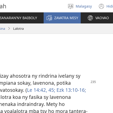
vah
Malagasy
Hid
Hifidy
(m
fiteny
ro
IANARAN’NY BAIBOLY
ZAVATRA MISY
VAOVAO
sina
Lalotra
zay ahosotra ny rindrina ivelany sy
ampiana sokay, lavenona, potika
vatosokay. (
Le 14:42,
45;
Ezk 13:10-16;
alotra koa ny fasika sy lavenona
menaka indraindray. Mety ho
 voalalotra mba tsy ho mora tantera-