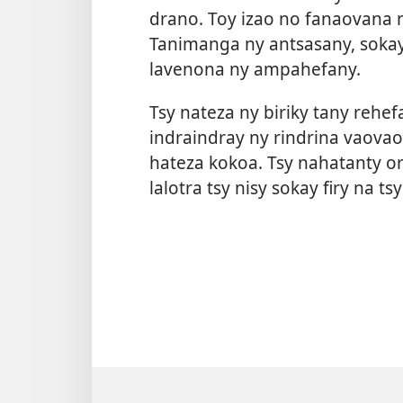
drano. Toy izao no fanaovana ny
Tanimanga ny antsasany, sokay
lavenona ny ampahefany.
Tsy nateza ny biriky tany rehef
indraindray ny rindrina vaova
hateza kokoa. Tsy nahatanty or
lalotra tsy nisy sokay firy na t