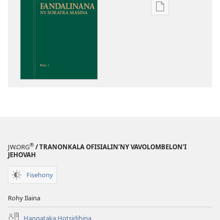
Fandikana
boky
Fandalinana
ny
Soratra
Masina
®
JW.ORG
/ TRANONKALA OFISIALIN’NY VAVOLOMBELON’I
JEHOVAH
Fisehony
Rohy Ilaina
Hangataka Hotsidihina