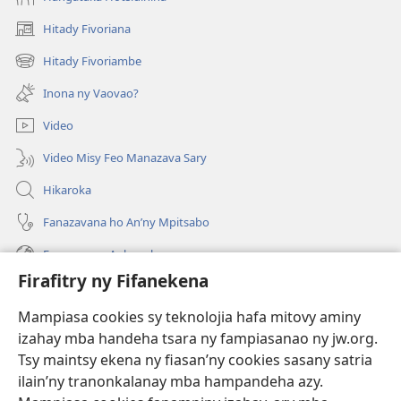
Hitady Fivoriana
(manokatra
rohy)
Hitady Fivoriambe
(manokatra
rohy)
Inona ny Vaovao?
Video
Video Misy Feo Manazava Sary
Hikaroka
Fanazavana ho An’ny Mpitsabo
Fanazavana Ankapobeny
Firafitry ny Fifanekena
Fanampiana
Mampiasa cookies sy teknolojia hafa mitovy aminy
Fanomezana
izahay mba handeha tsara ny fampiasanao ny jw.org.
(manokatra
rohy)
Tsy maintsy ekena ny fiasan’ny cookies sasany satria
ilain’ny tranonkalanay mba hampandeha azy.
FITEHIRIZAM-BOKIN’NY Vavolombelon’i Jehovah
(manokatra