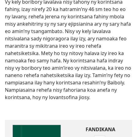
Vy kely boribory lavalava nisy tahony ny korintsana
fahiny, izay nirefy 20 ka hatramin’ny 46 sm teo ho eo
ny lavany, rehefa jerena ny korintsana fahiny mbola
misy ankehitriny sy ny sary ejipsianina ary ny sary hafa
eo amin’ny tsangambato. Nisy vy kely lavalava
nitsivalana sady nigoragora ilay izy, ary namoaka feo
maranitra sy mikitrana ireo vy ireo rehefa
nahetsiketsika. Mety ho tsy nitovy halava izy ireo ka
namoaka feo samy hafa. Ny korintsana hafa indray
nisy vy boribory teo amin’ireo vy nitsivalana, ka ireo no
naneno rehefa nahetsiketsika ilay izy. Tamin’ny fety no
nampiasana ilay hany korintsana resahin’ny Baiboly.
Nampiasaina rehefa nisy fahoriana koa anefa ny
korintsana, hoy ny lovantsofina jiosy.
FANDIKANA