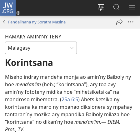
JW.ORG
Hiditra
(manokatra
Hiova
Fikaroha
HA
rohy)
fiteny
ato
Fandalinana ny Soratra Masina
Amin’ny
JW.ORG
HAMAKY AMIN'NY TENY
Korintsana
Miseho indray mandeha monja ao amin’ny Baiboly ny
hoe
menaʽanʽim
(heb.; “korintsana”), ary toa avy
amin’ny fototeny midika hoe “mihetsiketsika” na
mandroso mihemotra. (
2Sa 6:5
) Ahetsiketsika ny
korintsana ka maro ny mpanao diksionera sy mpahay
tantaran’ny mozika ary mpandika Baiboly milaza hoe
“korintsana” no dikan’ny hoe
menaʽanʽim.
​—
DIEM,
Prot., TV.