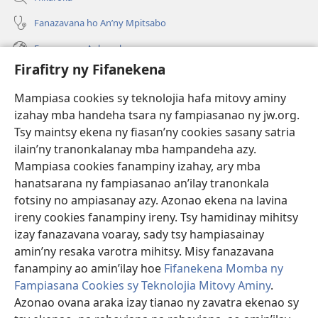
Fanazavana ho An’ny Mpitsabo
Fanazavana Ankapobeny
Firafitry ny Fifanekena
Fanampiana
Mampiasa cookies sy teknolojia hafa mitovy aminy
Fanomezana
izahay mba handeha tsara ny fampiasanao ny jw.org.
(manokatra
rohy)
Tsy maintsy ekena ny fiasan’ny cookies sasany satria
ilain’ny tranonkalanay mba hampandeha azy.
FITEHIRIZAM-BOKIN’NY Vavolombelon’i Jehovah
(manokatra
Mampiasa cookies fanampiny izahay, ary mba
rohy)
®
JW Hub
hanatsarana ny fampiasanao an’ilay tranonkala
(manokatra
fotsiny no ampiasanay azy. Azonao ekena na lavina
rohy)
®
JW Library
ireny cookies fanampiny ireny. Tsy hamidinay mihitsy
izay fanazavana voaray, sady tsy hampiasainay
®
Watchtower Library
amin’ny resaka varotra mihitsy. Misy fanazavana
fanampiny ao amin’ilay hoe
Fifanekena Momba ny
Fampiasana Cookies sy Teknolojia Mitovy Aminy
.
Azonao ovana araka izay tianao ny zavatra ekenao sy
Copyright
© 2026 Watch Tower Bible and Tract Society of Pennsylvania.