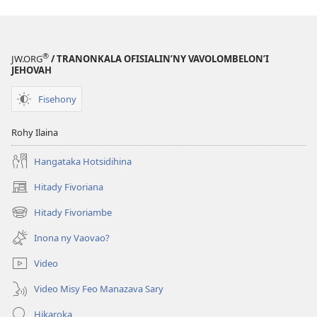
®
JW.ORG
/ TRANONKALA OFISIALIN’NY VAVOLOMBELON’I
JEHOVAH
Fisehony
Rohy Ilaina
Hangataka Hotsidihina
Hitady Fivoriana
(manokatra
rohy)
Hitady Fivoriambe
(manokatra
rohy)
Inona ny Vaovao?
Video
Video Misy Feo Manazava Sary
Hikaroka