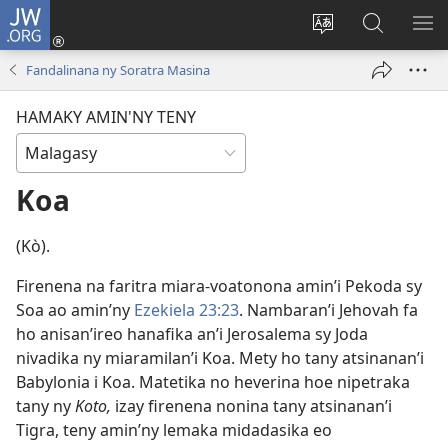
JW.ORG
Hiditra
(manokatra
Hiova
Fikaroha
HA
rohy)
fiteny
ato
Fandalinana ny Soratra Masina
Amin’ny
JW.ORG
HAMAKY AMIN'NY TENY
Koa
(Kò).
Firenena na faritra miara-voatonona amin’i Pekoda sy
Soa ao amin’ny
Ezekiela 23:23
. Nambaran’i Jehovah fa
ho anisan’ireo hanafika an’i Jerosalema sy Joda
nivadika ny miaramilan’i Koa. Mety ho tany atsinanan’i
Babylonia i Koa. Matetika no heverina hoe nipetraka
tany ny
Koto,
izay firenena nonina tany atsinanan’i
Tigra, teny amin’ny lemaka midadasika eo