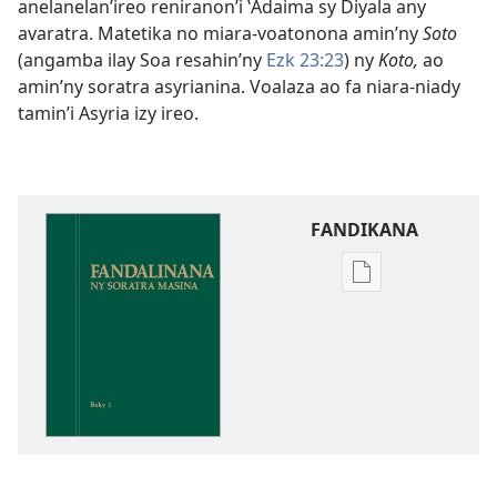
anelanelan’ireo reniranon’i ʽAdaima sy Diyala any
avaratra. Matetika no miara-voatonona amin’ny
Soto
(angamba ilay Soa resahin’ny
Ezk 23:23
) ny
Koto,
ao
amin’ny soratra asyrianina. Voalaza ao fa niara-niady
tamin’i Asyria izy ireo.
FANDIKANA
Fandikana
boky
Fandalinana
ny
Soratra
Masina