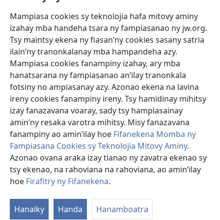
Mampiasa cookies sy teknolojia hafa mitovy aminy
Fanomezana
izahay mba handeha tsara ny fampiasanao ny jw.org.
(manokatra
rohy)
Tsy maintsy ekena ny fiasan’ny cookies sasany satria
ilain’ny tranonkalanay mba hampandeha azy.
FITEHIRIZAM-BOKIN’NY Vavolombelon’i Jehovah
(manokatra
Mampiasa cookies fanampiny izahay, ary mba
rohy)
®
JW Hub
hanatsarana ny fampiasanao an’ilay tranonkala
(manokatra
fotsiny no ampiasanay azy. Azonao ekena na lavina
rohy)
®
JW Library
ireny cookies fanampiny ireny. Tsy hamidinay mihitsy
izay fanazavana voaray, sady tsy hampiasainay
®
Watchtower Library
amin’ny resaka varotra mihitsy. Misy fanazavana
fanampiny ao amin’ilay hoe
Fifanekena Momba ny
Fampiasana Cookies sy Teknolojia Mitovy Aminy
.
Azonao ovana araka izay tianao ny zavatra ekenao sy
Copyright
© 2026 Watch Tower Bible and Tract Society of Pennsylvania.
tsy ekenao, na rahoviana na rahoviana, ao amin’ilay
FIFANEKENA
|
FIFANEKENA MOMBA NY TSIAMBARATELO
|
FIRAFITRY
hoe
Firafitry ny Fifanekena
.
NY FIFANEKENA
Hanaiky
Handa
Hanamboatra