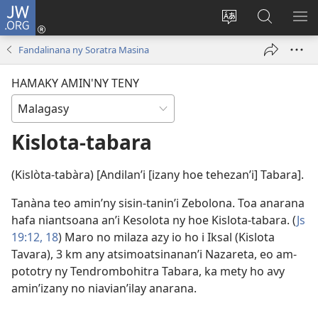
JW.ORG
Hiditra
(manokatra
Hiova
Fikaroha
HA
rohy)
fiteny
ato
Fandalinana ny Soratra Masina
Amin’ny
JW.ORG
HAMAKY AMIN'NY TENY
Kislota-tabara
(Kislòta-tabàra) [Andilan’i [izany hoe tehezan’i] Tabara].
Tanàna teo amin’ny sisin-tanin’i Zebolona. Toa anarana
hafa niantsoana an’i Kesolota ny hoe Kislota-tabara. (
Js
19:12,
18
) Maro no milaza azy io ho i Iksal (Kislota
Tavara), 3 km any atsimoatsinanan’i Nazareta, eo am-
pototry ny Tendrombohitra Tabara, ka mety ho avy
amin’izany no niavian’ilay anarana.