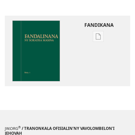
FANDIKANA
Fandikana
boky
Fandalinana
ny
Soratra
Masina
®
JW.ORG
/ TRANONKALA OFISIALIN’NY VAVOLOMBELON’I
JEHOVAH