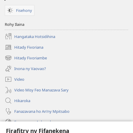
Fisehony
Rohy Ilaina
Hangataka Hotsidihina
Hitady Fivoriana
(manokatra
rohy)
Hitady Fivoriambe
(manokatra
rohy)
Inona ny Vaovao?
Video
Video Misy Feo Manazava Sary
Hikaroka
Fanazavana ho An’ny Mpitsabo
Fanazavana Ankapobeny
Firafitry ny Fifanekena
Fanampiana