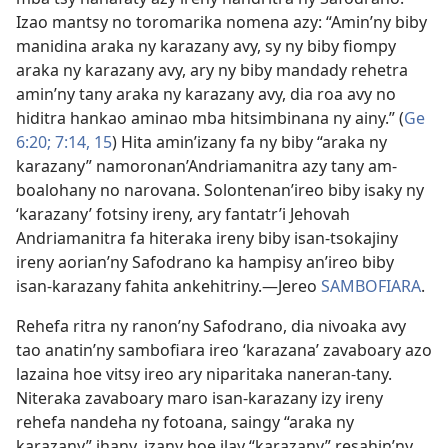
Izao mantsy no toromarika nomena azy: “Amin’ny biby
manidina araka ny karazany avy, sy ny biby fiompy
araka ny karazany avy, ary ny biby mandady rehetra
amin’ny tany araka ny karazany avy, dia roa avy no
hiditra hankao aminao mba hitsimbinana ny ainy.” (
Ge
6:20;
7:14, 15
) Hita amin’izany fa ny biby “araka ny
karazany” namoronan’Andriamanitra azy tany am-
boalohany no narovana. Solontenan’ireo biby isaky ny
‘karazany’ fotsiny ireny, ary fantatr’i Jehovah
Andriamanitra fa hiteraka ireny biby isan-tsokajiny
ireny aorian’ny Safodrano ka hampisy an’ireo biby
isan-karazany fahita ankehitriny.​—Jereo
SAMBOFIARA
.
Rehefa ritra ny ranon’ny Safodrano, dia nivoaka avy
tao anatin’ny sambofiara ireo ‘karazana’ zavaboary azo
lazaina hoe vitsy ireo ary niparitaka naneran-tany.
Niteraka zavaboary maro isan-karazany izy ireny
rehefa nandeha ny fotoana, saingy “araka ny
karazany” ihany, izany hoe ilay “karazany” resahin’ny