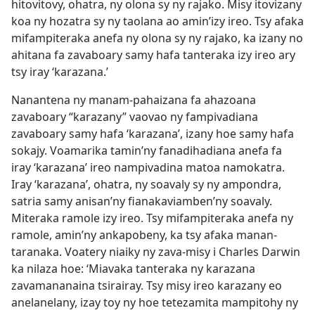
hitovitovy, ohatra, ny olona sy ny rajako. Misy itovizany
koa ny hozatra sy ny taolana ao amin’izy ireo. Tsy afaka
mifampiteraka anefa ny olona sy ny rajako, ka izany no
ahitana fa zavaboary samy hafa tanteraka izy ireo ary
tsy iray ‘karazana.’
Nanantena ny manam-pahaizana fa ahazoana
zavaboary “karazany” vaovao ny fampivadiana
zavaboary samy hafa ‘karazana’, izany hoe samy hafa
sokajy. Voamarika tamin’ny fanadihadiana anefa fa
iray ‘karazana’ ireo nampivadina matoa namokatra.
Iray ‘karazana’, ohatra, ny soavaly sy ny ampondra,
satria samy anisan’ny fianakaviamben’ny soavaly.
Miteraka ramole izy ireo. Tsy mifampiteraka anefa ny
ramole, amin’ny ankapobeny, ka tsy afaka manan-
taranaka. Voatery niaiky ny zava-misy i Charles Darwin
ka nilaza hoe: ‘Miavaka tanteraka ny karazana
zavamananaina tsirairay. Tsy misy ireo karazany eo
anelanelany, izay toy ny hoe tetezamita mampitohy ny