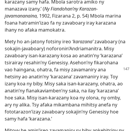
karazany samy hafa. Mbola sarotra amiko ny
manazava izany.’ (
Ny Fiandohan’ny Karazan-
javamananaina,
1902, Fizarana 2, p. 54) Mbola marina
foana hatramin’izao fa ny zavaboary iray karazana
ihany no afaka mamokatra.
Mety ho an-jatony fotsiny ireo
‘karazana’
zavaboary (na
sokajin-javaboary) noforonin’Andriamanitra. Misy
zavaboary isan-karazany kosa ao anatin’ny ‘karazana’
tsirairay resahin’ny Genesisy. Asehon’ny fikarohana
vao haingana, ohatra, fa
misy zavamaniry ana
hetsiny ao anatin’ny ‘karazana’ zavamaniry iray. Toy
izany koa ny biby. Misy saka isan-karazany, ohatra, ao
anatin’ny fianakaviamben’ny saka, na ilay ‘karazana’
hoe saka. Misy isan-karazany koa ny olona, ny omby,
ary ny alika. Tsy afaka mikambana mihitsy anefa ny
fototarazon’izay zavaboary sokajin’ny Genesisy hoe
samy hafa ‘karazana.’
Mitovy be amin’ireo zavamaniry sy biby ankehitriny ny