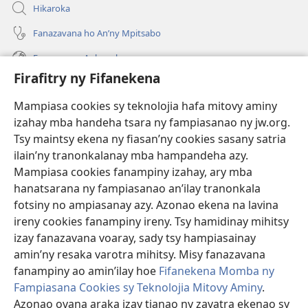
Hikaroka
Fanazavana ho An’ny Mpitsabo
Fanazavana Ankapobeny
Firafitry ny Fifanekena
Fanampiana
Mampiasa cookies sy teknolojia hafa mitovy aminy
Fanomezana
izahay mba handeha tsara ny fampiasanao ny jw.org.
(manokatra
rohy)
Tsy maintsy ekena ny fiasan’ny cookies sasany satria
ilain’ny tranonkalanay mba hampandeha azy.
FITEHIRIZAM-BOKIN’NY Vavolombelon’i Jehovah
(manokatra
Mampiasa cookies fanampiny izahay, ary mba
rohy)
®
JW Hub
hanatsarana ny fampiasanao an’ilay tranonkala
(manokatra
fotsiny no ampiasanay azy. Azonao ekena na lavina
rohy)
®
JW Library
ireny cookies fanampiny ireny. Tsy hamidinay mihitsy
izay fanazavana voaray, sady tsy hampiasainay
®
Watchtower Library
amin’ny resaka varotra mihitsy. Misy fanazavana
fanampiny ao amin’ilay hoe
Fifanekena Momba ny
Fampiasana Cookies sy Teknolojia Mitovy Aminy
.
Azonao ovana araka izay tianao ny zavatra ekenao sy