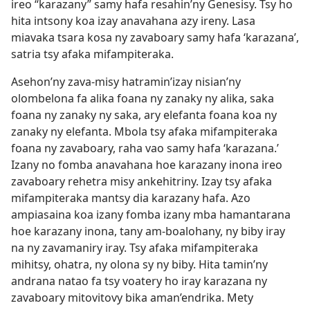
ireo “karazany” samy hafa resahin’ny Genesisy. Tsy ho
hita intsony koa izay anavahana azy ireny. Lasa
miavaka tsara kosa ny zavaboary samy hafa ‘karazana’,
satria tsy afaka mifampiteraka.
Asehon’ny zava-misy hatramin’izay nisian’ny
olombelona fa alika foana ny zanaky ny alika, saka
foana ny zanaky ny saka, ary elefanta foana koa ny
zanaky ny elefanta. Mbola tsy afaka mifampiteraka
foana ny zavaboary, raha vao samy hafa ‘karazana.’
Izany no fomba anavahana hoe karazany inona ireo
zavaboary rehetra misy ankehitriny. Izay tsy afaka
mifampiteraka mantsy dia karazany hafa. Azo
ampiasaina koa izany fomba izany mba hamantarana
hoe karazany inona, tany am-boalohany, ny biby iray
na ny zavamaniry iray. Tsy afaka mifampiteraka
mihitsy, ohatra, ny olona sy ny biby. Hita tamin’ny
andrana natao fa tsy voatery ho iray karazana ny
zavaboary mitovitovy bika aman’endrika. Mety