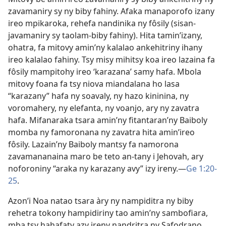
zavamaniry sy ny biby fahiny. Afaka manaporofo izany
ireo mpikaroka, rehefa nandinika ny fôsily (sisan-
javamaniry sy taolam-biby fahiny). Hita tamin’izany,
ohatra, fa mitovy amin’ny kalalao ankehitriny ihany
ireo kalalao fahiny. Tsy misy mihitsy koa ireo lazaina fa
fôsily mampitohy ireo ‘karazana’ samy hafa. Mbola
mitovy foana fa tsy niova miandalana ho lasa
“karazany” hafa ny soavaly, ny hazo kininina, ny
voromahery, ny elefanta, ny voanjo, ary ny zavatra
hafa. Mifanaraka tsara amin’ny fitantaran’ny Baiboly
momba ny famoronana ny zavatra hita amin’ireo
fôsily. Lazain’ny Baiboly mantsy fa namorona
zavamananaina maro be teto an-tany i Jehovah, ary
noforoniny “araka ny karazany avy” izy ireny.​—
Ge 1:20-
25
.
Azon’i Noa natao tsara àry ny nampiditra ny biby
rehetra tokony hampidiriny tao amin’ny sambofiara,
mba tsy hahafaty azy ireny nandritra ny Safodrano.