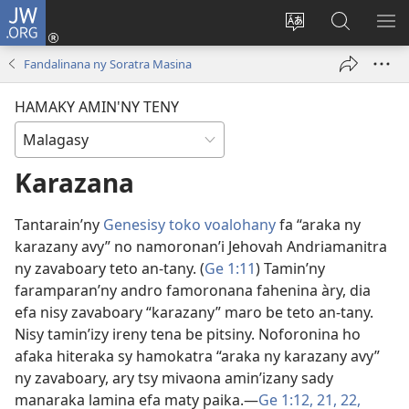
JW.ORG
Hiditra
(manokatra
Hiova
Fikaroha
HA
rohy)
fiteny
ato
Fandalinana ny Soratra Masina
Amin’ny
JW.ORG
HAMAKY AMIN'NY TENY
Karazana
Tantarain’ny
Genesisy toko voalohany
fa “araka ny
karazany avy” no namoronan’i Jehovah Andriamanitra
ny zavaboary teto an-tany. (
Ge 1:11
) Tamin’ny
faramparan’ny andro famoronana fahenina àry, dia
efa nisy zavaboary “karazany” maro be teto an-tany.
Nisy tamin’izy ireny tena be pitsiny. Noforonina ho
afaka hiteraka sy hamokatra “araka ny karazany avy”
ny zavaboary, ary tsy mivaona amin’izany sady
manaraka lamina efa maty paika.​—
Ge 1:12,
21, 22,