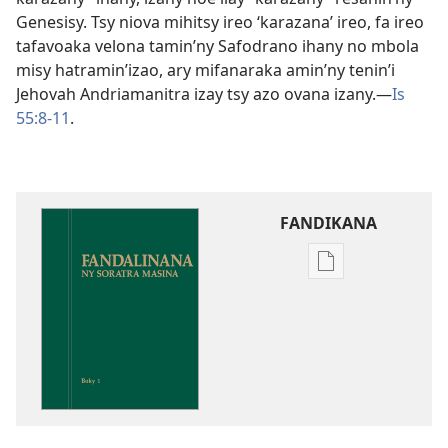
Genesisy. Tsy niova mihitsy ireo ‘karazana’ ireo, fa ireo
tafavoaka velona tamin’ny Safodrano ihany no mbola
misy hatramin’izao, ary mifanaraka amin’ny tenin’i
Jehovah Andriamanitra izay tsy azo ovana izany.​—
Is
55:8-11
.
FANDIKANA
Fandikana
boky
Fandalinana
ny
Soratra
Masina