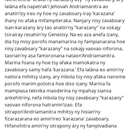
lalàna efa napetrak’i Jehovah Andriamanitra ao
anatin’izy ireo ny hoe ny zavaboary iray ‘karazana’
ihany no afaka mifampiteraka. Nanjary nisy zavaboary
isan-karazany àry tao anatin’ny “karazany” na sokajy
tsirairay resahin’ny Genesisy. Na eo aza anefa izany,
dia tsy misy porofo manamarina ny fampianarana hoe
nisy zavaboary “karazany” na sokajy vaovao niforona,
taorian’ny asa famoronana nataon’Andriamanitra.
Marina foana ny hoe tsy afaka mamokatra ny
zavaboary samy hafa ‘karazana.’ Efa lalàna eo amin’ny
natiora mihitsy izany, ary mbola tsy nisy afaka nanome
porofo marim-pototra hoe diso izany. Marina fa
mampiasa teknika maoderina ny mpahay siansa
ankehitriny, nefa mbola tsy nisy zavaboary “karazany”
vaovao niforona hatramin’izao. Efa
sitrapon’Andriamanitra mihitsy ny hisian’ny
fizarazarana eo amin’ireo ‘karazana’ zavaboary.
Hifanohitra amin’ny sitrapony àry ny fampivadiana