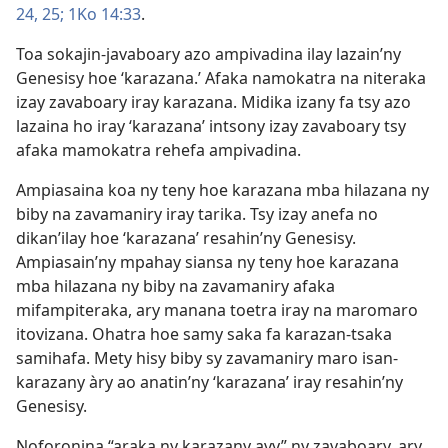
24, 25;
1Ko 14:33
.
Toa sokajin-javaboary azo ampivadina ilay lazain’ny
Genesisy hoe ‘karazana.’ Afaka namokatra na niteraka
izay zavaboary iray karazana. Midika izany fa tsy azo
lazaina ho iray ‘karazana’ intsony izay zavaboary tsy
afaka mamokatra rehefa ampivadina.
Ampiasaina koa ny teny hoe karazana mba hilazana ny
biby na zavamaniry iray tarika. Tsy izay anefa no
dikan’ilay hoe ‘karazana’ resahin’ny Genesisy.
Ampiasain’ny mpahay siansa ny teny hoe karazana
mba hilazana ny biby na zavamaniry afaka
mifampiteraka, ary manana toetra iray na maromaro
itovizana. Ohatra hoe samy saka fa karazan-tsaka
samihafa. Mety hisy biby sy zavamaniry maro isan-
karazany àry ao anatin’ny ‘karazana’ iray resahin’ny
Genesisy.
Noforonina “araka ny karazany avy” ny zavaboary, ary