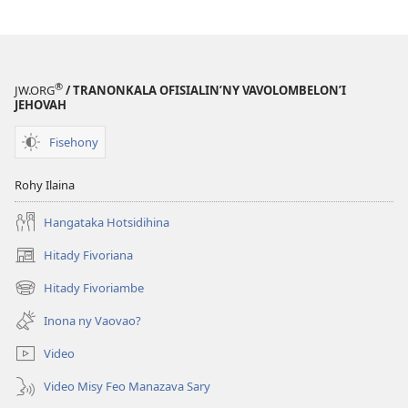
®
JW.ORG
/ TRANONKALA OFISIALIN’NY VAVOLOMBELON’I
JEHOVAH
Fisehony
Rohy Ilaina
Hangataka Hotsidihina
Hitady Fivoriana
(manokatra
rohy)
Hitady Fivoriambe
(manokatra
rohy)
Inona ny Vaovao?
Video
Video Misy Feo Manazava Sary