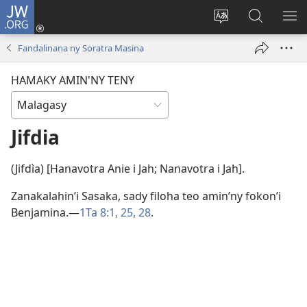
JW.ORG
Hiditra
(manokatra
Hiova
Fikaroha
HA
rohy)
fiteny
ato
Fandalinana ny Soratra Masina
Amin’ny
JW.ORG
HAMAKY AMIN'NY TENY
Jifdia
(Jifdìa) [Hanavotra Anie i Jah; Nanavotra i Jah].
Zanakalahin’i Sasaka, sady filoha teo amin’ny fokon’i
Benjamina.​—
1Ta 8:1,
25,
28
.