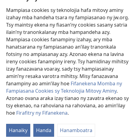
Mampiasa cookies sy teknolojia hafa mitovy aminy
Fanomezana
izahay mba handeha tsara ny fampiasanao ny jw.org.
(manokatra
rohy)
Tsy maintsy ekena ny fiasan’ny cookies sasany satria
ilain’ny tranonkalanay mba hampandeha azy.
FITEHIRIZAM-BOKIN’NY Vavolombelon’i Jehovah
(manokatra
Mampiasa cookies fanampiny izahay, ary mba
rohy)
®
JW Hub
hanatsarana ny fampiasanao an’ilay tranonkala
(manokatra
fotsiny no ampiasanay azy. Azonao ekena na lavina
rohy)
®
JW Library
ireny cookies fanampiny ireny. Tsy hamidinay mihitsy
izay fanazavana voaray, sady tsy hampiasainay
®
Watchtower Library
amin’ny resaka varotra mihitsy. Misy fanazavana
fanampiny ao amin’ilay hoe
Fifanekena Momba ny
Fampiasana Cookies sy Teknolojia Mitovy Aminy
.
Azonao ovana araka izay tianao ny zavatra ekenao sy
Copyright
© 2026 Watch Tower Bible and Tract Society of Pennsylvania.
tsy ekenao, na rahoviana na rahoviana, ao amin’ilay
FIFANEKENA
|
FIFANEKENA MOMBA NY TSIAMBARATELO
|
FIRAFITRY
hoe
Firafitry ny Fifanekena
.
NY FIFANEKENA
Hanaiky
Handa
Hanamboatra