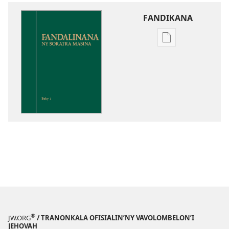
FANDIKANA
Fandikana
boky
Fandalinana
ny
Soratra
Masina
®
JW.ORG
/ TRANONKALA OFISIALIN’NY VAVOLOMBELON’I
JEHOVAH