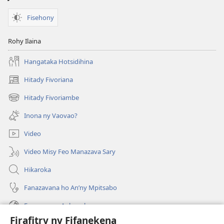
Fisehony
Rohy Ilaina
Hangataka Hotsidihina
Hitady Fivoriana
(manokatra
rohy)
Hitady Fivoriambe
(manokatra
rohy)
Inona ny Vaovao?
Video
Video Misy Feo Manazava Sary
Hikaroka
Fanazavana ho An’ny Mpitsabo
Fanazavana Ankapobeny
Firafitry ny Fifanekena
Fanampiana