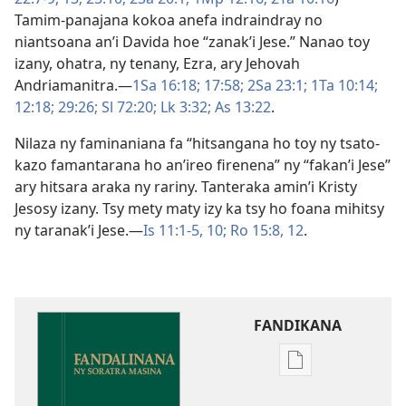
Tamim-panajana kokoa anefa indraindray no
niantsoana an’i Davida hoe “zanak’i Jese.” Nanao toy
izany, ohatra, ny tenany, Ezra, ary Jehovah
Andriamanitra.​—
1Sa 16:18;
17:58;
2Sa 23:1;
1Ta 10:14;
12:18;
29:26;
Sl 72:20;
Lk 3:32;
As 13:22
.
Nilaza ny faminaniana fa “hitsangana ho toy ny tsato-
kazo famantarana ho an’ireo firenena” ny “fakan’i Jese”
ary hitsara araka ny rariny. Tanteraka amin’i Kristy
Jesosy izany. Tsy mety maty izy ka tsy ho foana mihitsy
ny taranak’i Jese.​—
Is 11:1-5,
10;
Ro 15:8,
12
.
FANDIKANA
Fandikana
boky