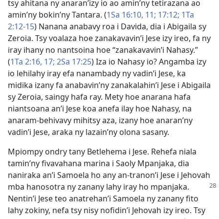
tsy ahitana ny anaran’izy io ao amin’ny tetirazana ao
amin’ny bokin’ny Tantara. (
1Sa 16:10, 11;
17:12;
1Ta
2:12-15
) Nanana anabavy roa i Davida, dia i Abigaila sy
Zeroia. Tsy voalaza hoe zanakavavin’i Jese izy ireo, fa ny
iray ihany no nantsoina hoe “zanakavavin’i Nahasy.”
(
1Ta 2:16, 17;
2Sa 17:25
) Iza io Nahasy io? Angamba izy
io lehilahy iray efa nanambady ny vadin’i Jese, ka
midika izany fa anabavin’ny zanakalahin’i Jese i Abigaila
sy Zeroia, saingy hafa ray. Mety hoe anarana hafa
niantsoana an’i Jese koa anefa ilay hoe Nahasy, na
anaram-behivavy mihitsy aza, izany hoe anaran’ny
vadin’i Jese, araka ny lazain’ny olona sasany.
Mpiompy ondry tany Betlehema i Jese. Rehefa niala
tamin’ny fivavahana marina i Saoly Mpanjaka, dia
naniraka an’i Samoela ho any an-tranon’i Jese i Jehovah
mba hanosotra ny zanany lahy iray
ho mpanjaka.
Nentin’i Jese teo anatrehan’i Samoela ny zanany fito
lahy zokiny, nefa tsy nisy nofidin’i Jehovah izy ireo. Tsy