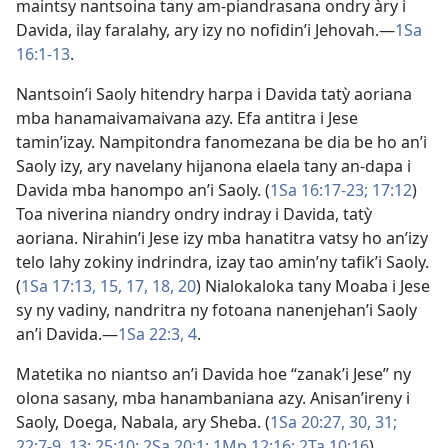
maintsy nantsoina tany am-piandrasana ondry àry i
Davida, ilay faralahy, ary izy no nofidin’i Jehovah.​—
1Sa
16:1-13
.
Nantsoin’i Saoly hitendry harpa i Davida tatỳ aoriana
mba hanamaivamaivana azy. Efa antitra i Jese
tamin’izay. Nampitondra fanomezana be dia be ho an’i
Saoly izy, ary navelany hijanona elaela tany an-dapa i
Davida mba hanompo an’i Saoly. (
1Sa 16:17-23;
17:12
)
Toa niverina niandry ondry indray i Davida, tatỳ
aoriana. Nirahin’i Jese izy mba hanatitra vatsy ho an’izy
telo lahy zokiny indrindra, izay tao amin’ny tafik’i Saoly.
(
1Sa 17:13,
15,
17, 18,
20
) Nialokaloka tany Moaba i Jese
sy ny vadiny, nandritra ny fotoana nanenjehan’i Saoly
an’i Davida.​—
1Sa 22:3, 4
.
Matetika no niantso an’i Davida hoe “zanak’i Jese” ny
olona sasany, mba hanambaniana azy. Anisan’ireny i
Saoly, Doega, Nabala, ary Sheba. (
1Sa 20:27,
30, 31;
22:7-9,
13;
25:10;
2Sa 20:1;
1Mp 12:16;
2Ta 10:16
)