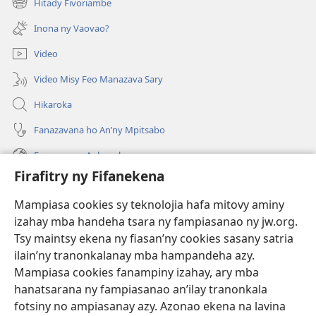
Hitady Fivoriambe
(manokatra
rohy)
Inona ny Vaovao?
Video
Video Misy Feo Manazava Sary
Hikaroka
Fanazavana ho An’ny Mpitsabo
Fanazavana Ankapobeny
Firafitry ny Fifanekena
Fanampiana
Mampiasa cookies sy teknolojia hafa mitovy aminy
Fanomezana
izahay mba handeha tsara ny fampiasanao ny jw.org.
(manokatra
rohy)
Tsy maintsy ekena ny fiasan’ny cookies sasany satria
ilain’ny tranonkalanay mba hampandeha azy.
FITEHIRIZAM-BOKIN’NY Vavolombelon’i Jehovah
(manokatra
Mampiasa cookies fanampiny izahay, ary mba
rohy)
®
JW Hub
hanatsarana ny fampiasanao an’ilay tranonkala
(manokatra
fotsiny no ampiasanay azy. Azonao ekena na lavina
rohy)
®