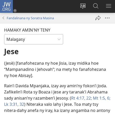
JW.ORG
Hiditra
(manokatra
Hiova
Fikaroha
HA
rohy)
fiteny
ato
Fandalinana ny Soratra Masina
Amin’ny
JW.ORG
HAMAKY AMIN'NY TENY
Jese
(Jesè) [fanafohezana ny hoe Jisia, izay midika hoe
“Mampanadino i Jehovah”; na mety ho fanafohezana
ny hoe Abisay].
Rain’i Davida Mpanjaka, izay avy amin’ny fokon’i Joda.
Zafikelin’i Rota sy Boaza i Jese ary taranak’i Abrahama
sady anisan’ny razamben’i Jesosy. (
Rt 4:17,
22;
Mt 1:5, 6;
Lk 3:31, 32
) Niteraka valo lahy i Jese. Toa maty tsy
nitera-dahy anefa ny iray, ka izany angamba no antony