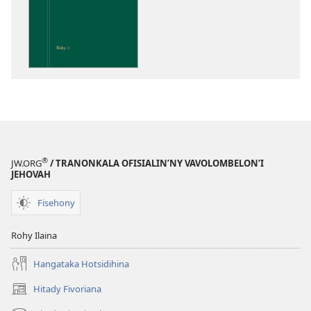
Fandalinana
ny
Soratra
Masina
®
JW.ORG
/ TRANONKALA OFISIALIN’NY VAVOLOMBELON’I
JEHOVAH
Fisehony
Rohy Ilaina
Hangataka Hotsidihina
Hitady Fivoriana
(manokatra
rohy)