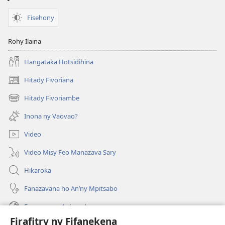
Fisehony
Rohy Ilaina
Hangataka Hotsidihina
Hitady Fivoriana
(manokatra
rohy)
Hitady Fivoriambe
(manokatra
rohy)
Inona ny Vaovao?
Video
Video Misy Feo Manazava Sary
Hikaroka
Fanazavana ho An’ny Mpitsabo
Fanazavana Ankapobeny
Firafitry ny Fifanekena
Fanampiana