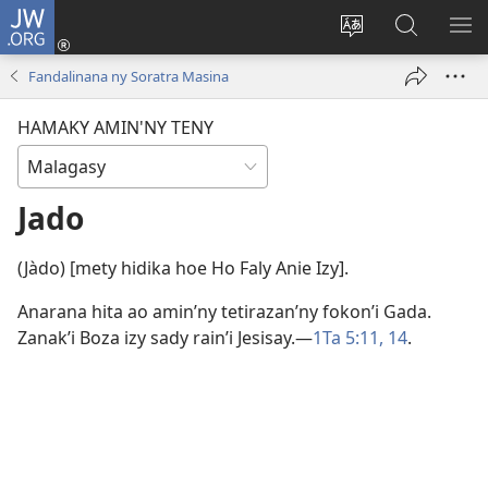
JW.ORG
Hiditra
(manokatra
Hiova
Fikaroha
HA
rohy)
fiteny
ato
Fandalinana ny Soratra Masina
Amin’ny
JW.ORG
HAMAKY AMIN'NY TENY
Jado
(Jàdo) [mety hidika hoe Ho Faly Anie Izy].
Anarana hita ao amin’ny tetirazan’ny fokon’i Gada.
Zanak’i Boza izy sady rain’i Jesisay.​—
1Ta 5:11,
14
.