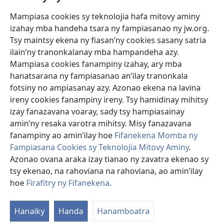
Mampiasa cookies sy teknolojia hafa mitovy aminy
Fanomezana
izahay mba handeha tsara ny fampiasanao ny jw.org.
(manokatra
rohy)
Tsy maintsy ekena ny fiasan’ny cookies sasany satria
ilain’ny tranonkalanay mba hampandeha azy.
FITEHIRIZAM-BOKIN’NY Vavolombelon’i Jehovah
(manokatra
Mampiasa cookies fanampiny izahay, ary mba
rohy)
®
JW Hub
hanatsarana ny fampiasanao an’ilay tranonkala
(manokatra
fotsiny no ampiasanay azy. Azonao ekena na lavina
rohy)
®
JW Library
ireny cookies fanampiny ireny. Tsy hamidinay mihitsy
izay fanazavana voaray, sady tsy hampiasainay
®
Watchtower Library
amin’ny resaka varotra mihitsy. Misy fanazavana
fanampiny ao amin’ilay hoe
Fifanekena Momba ny
Fampiasana Cookies sy Teknolojia Mitovy Aminy
.
Azonao ovana araka izay tianao ny zavatra ekenao sy
Copyright
© 2026 Watch Tower Bible and Tract Society of Pennsylvania.
tsy ekenao, na rahoviana na rahoviana, ao amin’ilay
FIFANEKENA
|
FIFANEKENA MOMBA NY TSIAMBARATELO
|
FIRAFITRY
hoe
Firafitry ny Fifanekena
.
NY FIFANEKENA
Hanaiky
Handa
Hanamboatra