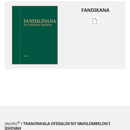
FANDIKANA
Fandikana
boky
Fandalinana
ny
Soratra
Masina
®
JW.ORG
/ TRANONKALA OFISIALIN’NY VAVOLOMBELON’I
JEHOVAH