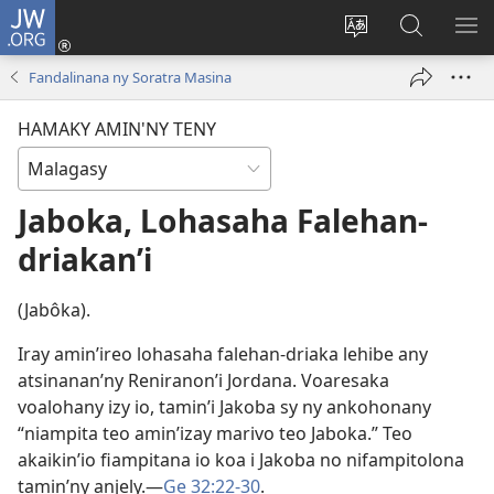
JW.ORG
Hiditra
(manokatra
Hiova
Fikaroha
HA
rohy)
fiteny
ato
Fandalinana ny Soratra Masina
Amin’ny
JW.ORG
HAMAKY AMIN'NY TENY
Jaboka, Lohasaha Falehan-
driakan’i
(Jabôka).
Iray amin’ireo lohasaha falehan-driaka lehibe any
atsinanan’ny Reniranon’i Jordana. Voaresaka
voalohany izy io, tamin’i Jakoba sy ny ankohonany
“niampita teo amin’izay marivo teo Jaboka.” Teo
akaikin’io fiampitana io koa i Jakoba no nifampitolona
tamin’ny anjely.​—
Ge 32:22-30
.