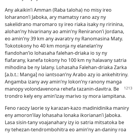
Any akaikin’i Amman (Raba taloha) no misy ireo
loharanon’i Jaboka, ary mamatsy rano azy ny
sakelidrano maromaro sy ireo riaka isaky ny ririnina,
alohan’ny hivarinany ao amin’ny Reniranon’i Jordana,
eo amin’ny 39 km any avaratry ny Ranomasina Maty.
Tokotokony ho 40 km monja ny elanelan’ny
fiandohan’io lohasaha falehan-driaka io sy ny
fiafarany, kanefa tokony ho 100 km ny halavany satria
mihodina be ny lalany. Lohasaha Falehan-driaka Zarka
[a.b.t.: Manga] no iantsoan’ny Arabo azy io ankehitriny.
Angamba izany avy amin’ny lokon’ny ranony manga
manopy volondavenona
rehefa tazanin-davitra. Be
trondro kely eny amin’izay marivo sy mora iampitana.
Feno raozy laorie sy karazan-kazo madinidinika maniry
eny amoron’ilay lohasaha lonaka ikorianan’i Jaboka.
Lasa sisin-tany voajanahary izy io satria mitsatoka be
ny tehezan-tendrombohitra eo amin’ny an-daniny roa