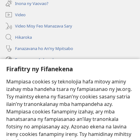
rohy)
Inona ny Vaovao?
Video
Video Misy Feo Manazava Sary
Hikaroka
Fanazavana ho An’ny Mpitsabo
Fanazavana Ankapobeny
Firafitry ny Fifanekena
Fanampiana
Mampiasa cookies sy teknolojia hafa mitovy aminy
Fanomezana
izahay mba handeha tsara ny fampiasanao ny jw.org.
(manokatra
rohy)
Tsy maintsy ekena ny fiasan’ny cookies sasany satria
ilain’ny tranonkalanay mba hampandeha azy.
FITEHIRIZAM-BOKIN’NY Vavolombelon’i Jehovah
(manokatra
Mampiasa cookies fanampiny izahay, ary mba
rohy)
®
JW Hub
hanatsarana ny fampiasanao an’ilay tranonkala
(manokatra
fotsiny no ampiasanay azy. Azonao ekena na lavina
rohy)
®
JW Library
ireny cookies fanampiny ireny. Tsy hamidinay mihitsy