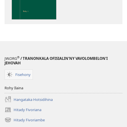
ny
Soratra
Masina
®
JW.ORG
/ TRANONKALA OFISIALIN’NY VAVOLOMBELON’I
JEHOVAH
Fisehony
Rohy Ilaina
Hangataka Hotsidihina
Hitady Fivoriana
(manokatra
rohy)
Hitady Fivoriambe
(manokatra