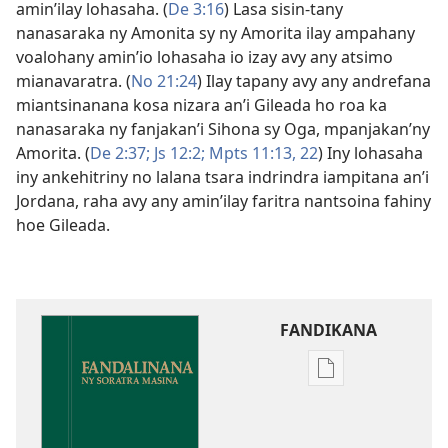
amin’ilay lohasaha. (
De 3:16
) Lasa sisin-tany
nanasaraka ny Amonita sy ny Amorita ilay ampahany
voalohany amin’io lohasaha io izay avy any atsimo
mianavaratra. (
No 21:24
) Ilay tapany avy any andrefana
miantsinanana kosa nizara an’i Gileada ho roa ka
nanasaraka ny fanjakan’i Sihona sy Oga, mpanjakan’ny
Amorita. (
De 2:37;
Js 12:2;
Mpts 11:13,
22
) Iny lohasaha
iny ankehitriny no lalana tsara indrindra iampitana an’i
Jordana, raha avy any amin’ilay faritra nantsoina fahiny
hoe Gileada.
FANDIKANA
Fandikana
boky
Fandalinana