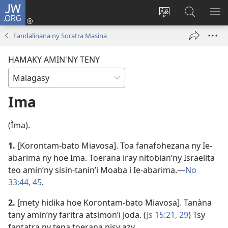
JW.ORG
Hiditra
(manokatra
Hiova
Fikaroha
HA
rohy)
fiteny
ato
Fandalinana ny Soratra Masina
Amin’ny
JW.ORG
HAMAKY AMIN'NY TENY
Ima
(Ìma).
1.
[Korontam-bato Miavosa]. Toa fanafohezana ny Ie-
abarima ny hoe Ima. Toerana iray nitobian’ny Israelita
teo amin’ny sisin-tanin’i Moaba i Ie-abarima.​—
No
33:44, 45
.
2.
[mety hidika hoe Korontam-bato Miavosa]. Tanàna
tany amin’ny faritra atsimon’i Joda. (
Js 15:21,
29
) Tsy
fantatra ny tena toerana nisy azy.