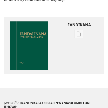
FANDIKANA
Fandikana
boky
Fandalinana
ny
Soratra
Masina
®
JW.ORG
/ TRANONKALA OFISIALIN’NY VAVOLOMBELON’I
JEHOVAH