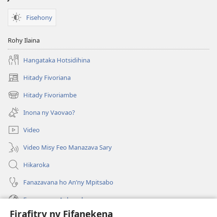
Fisehony
Rohy Ilaina
Hangataka Hotsidihina
Hitady Fivoriana
(manokatra
rohy)
Hitady Fivoriambe
(manokatra
rohy)
Inona ny Vaovao?
Video
Video Misy Feo Manazava Sary
Hikaroka
Fanazavana ho An’ny Mpitsabo
Fanazavana Ankapobeny
Firafitry ny Fifanekena
Fanampiana