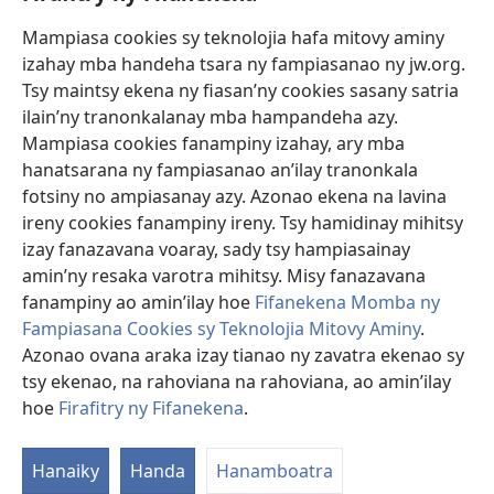
Mampiasa cookies sy teknolojia hafa mitovy aminy
Fanomezana
izahay mba handeha tsara ny fampiasanao ny jw.org.
(manokatra
rohy)
Tsy maintsy ekena ny fiasan’ny cookies sasany satria
ilain’ny tranonkalanay mba hampandeha azy.
FITEHIRIZAM-BOKIN’NY Vavolombelon’i Jehovah
(manokatra
Mampiasa cookies fanampiny izahay, ary mba
rohy)
®
JW Hub
hanatsarana ny fampiasanao an’ilay tranonkala
(manokatra
fotsiny no ampiasanay azy. Azonao ekena na lavina
rohy)
®
JW Library
ireny cookies fanampiny ireny. Tsy hamidinay mihitsy
izay fanazavana voaray, sady tsy hampiasainay
®
Watchtower Library
amin’ny resaka varotra mihitsy. Misy fanazavana
fanampiny ao amin’ilay hoe
Fifanekena Momba ny
Fampiasana Cookies sy Teknolojia Mitovy Aminy
.
Azonao ovana araka izay tianao ny zavatra ekenao sy
Copyright
© 2026 Watch Tower Bible and Tract Society of Pennsylvania.
tsy ekenao, na rahoviana na rahoviana, ao amin’ilay
FIFANEKENA
|
FIFANEKENA MOMBA NY TSIAMBARATELO
|
FIRAFITRY
hoe
Firafitry ny Fifanekena
.
NY FIFANEKENA
Hanaiky
Handa
Hanamboatra