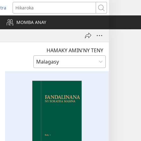
itra
anokatra
Hikaroka
hy)
MOMBA ANAY
HAMAKY AMIN'NY TENY