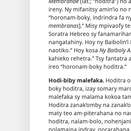
Membranae
(lat.; “hoditra”) n
ireny. Ny mifanitsy amin’io no 
“horonam-boky, indrindra fa n
membranas
].” Misy mpivaofy t
Soratra Hebreo sy fanamariha
nangatahiny. Hoy ny Baibolin’i 
naotiko.” Hoy kosa
Ny Baiboly A
kahieko rehetra.” Tsy fantatra
ireo “horonam-boky hoditra.”
Hodi-biby malefaka.
Hoditra o
boky hoditra, izay somary maro
malefaka
sy malama kokoa tami
Hoditra zanak’omby na zanak’o
maty teo am-piterahana no nan
hoditra, nalam-bolo, nohenjani
nolamaina indray, norarahana 