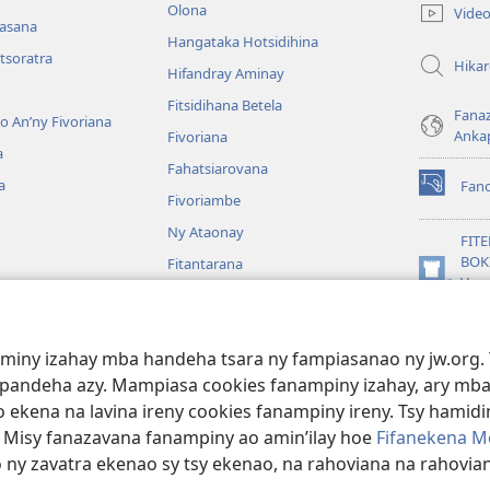
rohy)
Olona
Vide
nasana
Hangataka Hotsidihina
tsoratra
Hika
Hifandray Aminay
Fitsidihana Betela
Fana
ho An’ny Fivoriana
Anka
Fivoriana
a
Fahatsiarovana
a
Fan
(manokatr
Fivoriambe
rohy)
Ny Ataonay
FIT
BOK
Fitantarana
(manokatr
Vavo
Maneran-tany
rohy)
Jeh
JW L
baiboly
aminy izahay mba handeha tsara ny fampiasanao ny jw.org. 
oina
mpandeha azy. Mampiasa cookies fanampiny izahay, ary mba
 ekena na lavina ireny cookies fanampiny ireny. Tsy hamidin
. Misy fanazavana fanampiny ao amin’ilay hoe
Fifanekena M
o ny zavatra ekenao sy tsy ekenao, na rahoviana na rahovian
ct Society of Pennsylvania.
FIFANEKENA
|
FIFANEKENA MOMBA NY TSI