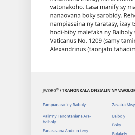
vatonakoho. Lasa manify sy mal
nanaovana boky sarobidy. Rehe
nampiasaina ny taratasy, izay 
hodi-biby malefaka ny Baiboly 
Vaticanus No. 1209 (samy tamin
Alexandrinus (taonjato fahadim
®
JW.ORG
/ TRANONKALA OFISIALIN’NY VAVOLO
Fampianaran’ny Baiboly
Zavatra Misy
Valin’ny Fanontaniana Ara-
Baiboly
baiboly
Boky
Fanazavana Andinin-teny
Bokikely