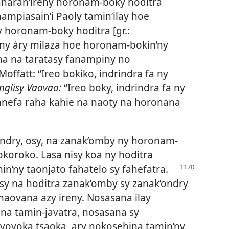
o anaran’ireny horonam-boky hoditra
nampiasain’i Paoly tamin’ilay hoe
y horonam-boky hoditra [gr.:
eny àry milaza hoe horonam-bokin’ny
na na taratasy fanampiny no
Moffatt: “Ireo bokiko, indrindra fa ny
nglisy Vaovao:
“Ireo boky, indrindra fa ny
 anefa raha kahie na naoty na horonana
ndry, osy, na zanak’omby ny horonam-
koroko. Lasa nisy koa ny hoditra
n’ny taonjato fahatelo sy fahefatra.
sy na hoditra zanak’omby sy zanak’ondry
aovana azy ireny. Nosasana ilay
na tamin-javatra, nosasana sy
vovoka tsaoka, ary nokosehina tamin’ny