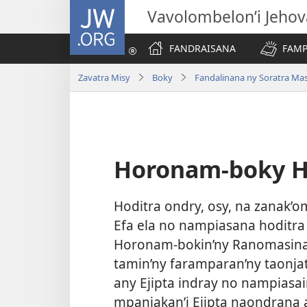
JW.ORG
Vavolombelon’i Jeho
FANDRAISANA
FAMP
Zavatra Misy
Boky
Fandalinana ny Soratra Ma
Horonam-boky H
Hoditra ondry, osy, na zanak’
Efa ela no nampiasana hoditra t
Horonam-bokin’ny Ranomasina 
tamin’ny faramparan’ny taonjat
any Ejipta indray no nampiasai
mpanjakan’i Ejipta naondrana a