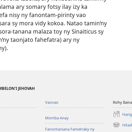
ama ary somary fotsy ilay izy ka
fa nisy ny fanontam-pirinty vao
tsara sy mora vidy kokoa. Natao tamin’ny
sora-tanana malaza toy ny Sinaiticus sy
’ny taonjato fahefatra) ary ny
y).
MBELON’I JEHOVAH
Vaovao
Rohy Ilain
Hanga
Momba Anay
Hitad
(manokatr
Fanontaniana Fametraky ny