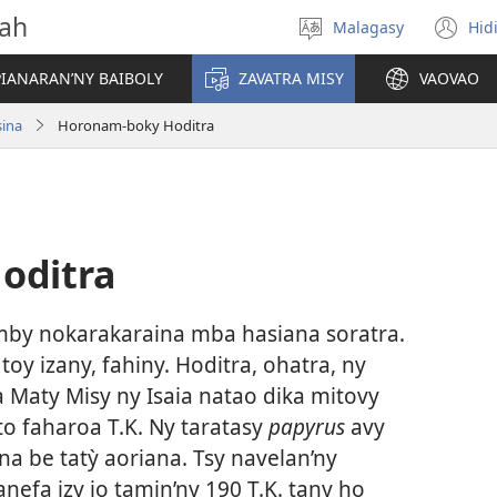
vah
Malagasy
Hid
Hifidy
(m
fiteny
ro
IANARAN’NY BAIBOLY
ZAVATRA MISY
VAOVAO
sina
Horonam-boky Hoditra
oditra
omby nokarakaraina mba hasiana soratra.
oy izany, fahiny. Hoditra, ohatra, ny
Maty Misy ny Isaia natao dika mitovy
o faharoa T.K. Ny taratasy
papyrus
avy
na be tatỳ aoriana. Tsy navelan’ny
nefa izy io tamin’ny 190 T.K. tany ho