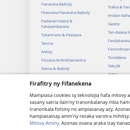
Fianarana Baiboly
Trakta & Fa
Fitaovana Fianarana Baiboly
Andian-daha
Fiadanan-tsaina &
Gazety
Fahasambarana
Tari-dalana 
Tokantrano & Fitaizana
Fandaharan
Tanora
Fanondroan
Ankizy
Torolalana
Finoana An’Andriamanitra
Tele JW
Siansa & Baiboly
Video
Tantara & Baiboly
Firafitry ny Fifanekena
Mozika
Tantara Ara-
Mampiasa cookies sy teknolojia hafa mitovy 
Tantara Hen
sasany satria ilain’ny tranonkalanay mba ha
tranonkala fotsiny no ampiasanay azy. Azonao
hampiasainay amin’ny resaka varotra mihitsy
Mitovy Aminy
. Azonao ovana araka izay tiana
Copyright
© 2026 Watch Tower Bible and Tra