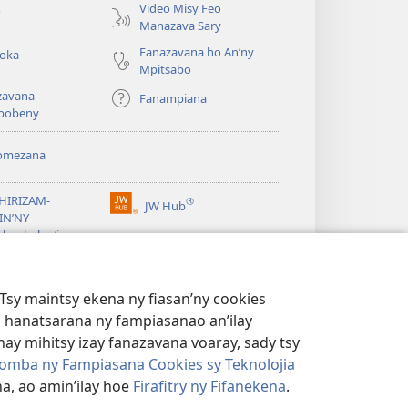
Video Misy Feo
o
Manazava Sary
Fanazavana ho An’ny
roka
Mpitsabo
zavana
Fanampiana
pobeny
omezana
a
EHIRIZAM-
®
JW Hub
(manokatra
IN’NY
rohy)
a
lombelon’i
ovah
®
®
ibrary
Watchtower Library
Tsy maintsy ekena ny fiasan’ny cookies
 hanatsarana ny fampiasanao an’ilay
ay mihitsy izay fanazavana voaray, sady tsy
omba ny Fampiasana Cookies sy Teknolojia
a, ao amin’ilay hoe
Firafitry ny Fifanekena
.
AMBARATELO
|
FIRAFITRY NY FIFANEKENA