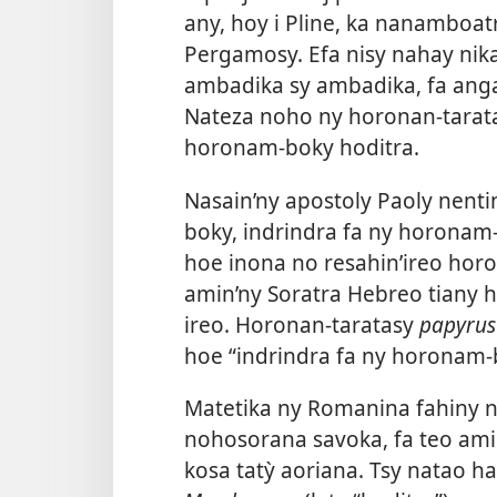
any, hoy i Pline, ka nanamboa
Pergamosy. Efa nisy nahay nik
ambadika sy ambadika, fa angam
Nateza noho ny horonan-tarat
horonam-boky hoditra.
Nasain’ny apostoly Paoly nenti
boky, indrindra fa ny horonam-
hoe inona no resahin’ireo ho
amin’ny Soratra Hebreo tiany 
ireo. Horonan-taratasy
papyrus
hoe “indrindra fa ny horonam-
Matetika ny Romanina fahiny n
nohosorana savoka, fa teo ami
kosa tatỳ aoriana. Tsy natao ha