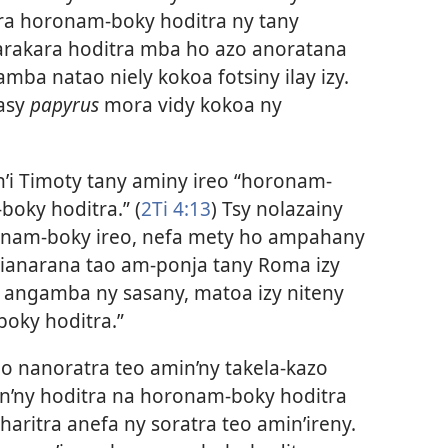
tra horonam-boky hoditra ny tany
arakara hoditra mba ho azo anoratana
ba natao niely kokoa fotsiny ilay izy.
asy
papyrus
mora vidy kokoa ny
n’i Timoty tany aminy ireo “horonam-
boky hoditra.” (
2Ti 4:13
) Tsy nolazainy
ronam-boky ireo, nefa mety ho ampahany
hianarana tao am-ponja tany Roma izy
angamba ny sasany, matoa izy niteny
boky hoditra.”
o nanoratra teo amin’ny takela-kazo
n’ny hoditra na horonam-boky hoditra
haritra anefa ny soratra teo amin’ireny.