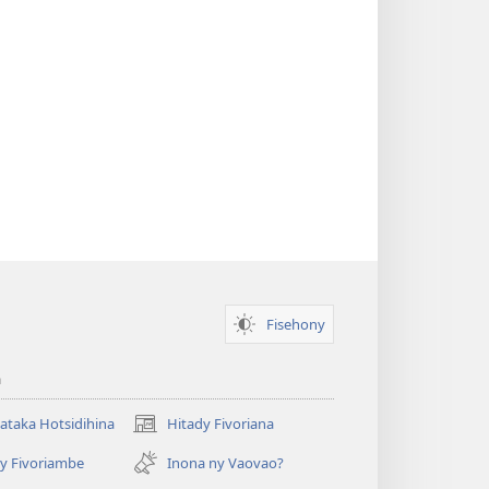
Fisehony
a
taka Hotsidihina
Hitady Fivoriana
(manokatra
rohy)
y Fivoriambe
Inona ny Vaovao?
a