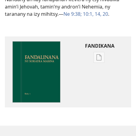
amin’i Jehovah, tamin’ny andron’i Nehemia, ny
taranany na izy mihitsy.​—
Ne 9:38;
10:1,
14,
20
.
FANDIKANA
Fandikana
boky
Fandalinana
ny
Soratra
Masina