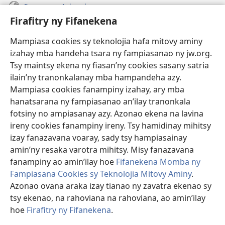
Fanazavana Ankapobeny
Firafitry ny Fifanekena
Fanampiana
Mampiasa cookies sy teknolojia hafa mitovy aminy
Fanomezana
izahay mba handeha tsara ny fampiasanao ny jw.org.
(manokatra
rohy)
Tsy maintsy ekena ny fiasan’ny cookies sasany satria
ilain’ny tranonkalanay mba hampandeha azy.
FITEHIRIZAM-BOKIN’NY Vavolombelon’i Jehovah
(manokatra
Mampiasa cookies fanampiny izahay, ary mba
rohy)
®
JW Hub
hanatsarana ny fampiasanao an’ilay tranonkala
(manokatra
fotsiny no ampiasanay azy. Azonao ekena na lavina
rohy)
®
JW Library
ireny cookies fanampiny ireny. Tsy hamidinay mihitsy
izay fanazavana voaray, sady tsy hampiasainay
®
Watchtower Library
amin’ny resaka varotra mihitsy. Misy fanazavana
fanampiny ao amin’ilay hoe
Fifanekena Momba ny
Fampiasana Cookies sy Teknolojia Mitovy Aminy
.
Azonao ovana araka izay tianao ny zavatra ekenao sy
Copyright
© 2026 Watch Tower Bible and Tract Society of Pennsylvania.
tsy ekenao, na rahoviana na rahoviana, ao amin’ilay
FIFANEKENA
|
FIFANEKENA MOMBA NY TSIAMBARATELO
|
FIRAFITRY
hoe
Firafitry ny Fifanekena
.
NY FIFANEKENA