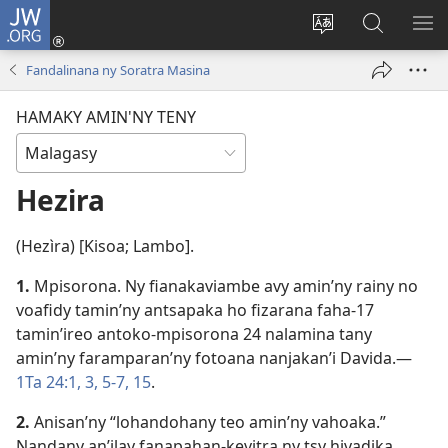
JW.ORG
Hiditra
(manokatra
Hiova
Fikaroha
HA
rohy)
fiteny
ato
Fandalinana ny Soratra Masina
Amin’ny
JW.ORG
HAMAKY AMIN'NY TENY
Hezira
(Hezìra) [Kisoa; Lambo].
1.
Mpisorona. Ny fianakaviambe avy amin’ny rainy no
voafidy tamin’ny antsapaka ho fizarana faha-17
tamin’ireo antoko-mpisorona 24 nalamina tany
amin’ny faramparan’ny fotoana nanjakan’i Davida.​—
1Ta 24:1,
3,
5-7,
15
.
2.
Anisan’ny “lohandohany teo amin’ny vahoaka.”
Nandany an’ilay fanapahan-kevitra ny tsy hivadika