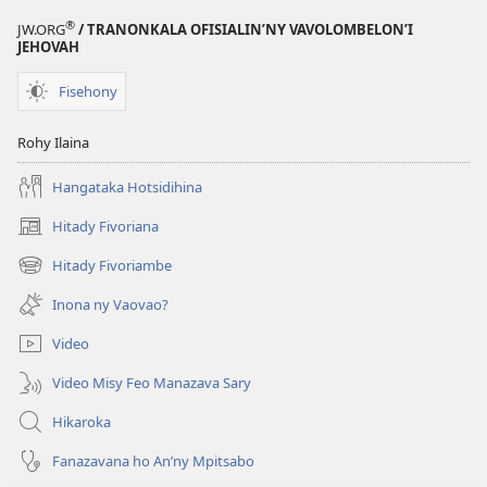
®
JW.ORG
/ TRANONKALA OFISIALIN’NY VAVOLOMBELON’I
JEHOVAH
Fisehony
Rohy Ilaina
Hangataka Hotsidihina
Hitady Fivoriana
(manokatra
rohy)
Hitady Fivoriambe
(manokatra
rohy)
Inona ny Vaovao?
Video
Video Misy Feo Manazava Sary
Hikaroka
Fanazavana ho An’ny Mpitsabo