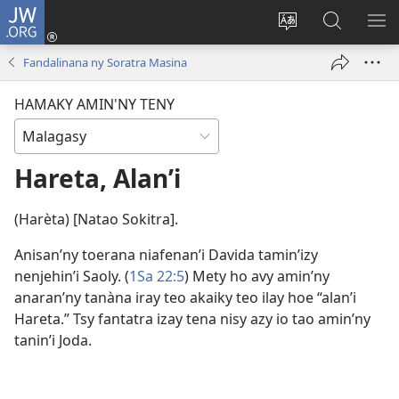
JW.ORG
Hiditra
(manokatra
Hiova
Fikaroha
HA
rohy)
fiteny
ato
Fandalinana ny Soratra Masina
Amin’ny
JW.ORG
HAMAKY AMIN'NY TENY
Hareta, Alan’i
(Harèta) [Natao Sokitra].
Anisan’ny toerana niafenan’i Davida tamin’izy
nenjehin’i Saoly. (
1Sa 22:5
) Mety ho avy amin’ny
anaran’ny tanàna iray teo akaiky teo ilay hoe “alan’i
Hareta.” Tsy fantatra izay tena nisy azy io tao amin’ny
tanin’i Joda.