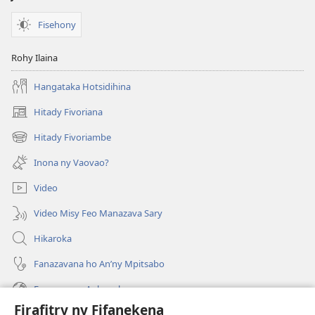
Fisehony
Rohy Ilaina
Hangataka Hotsidihina
Hitady Fivoriana
(manokatra
rohy)
Hitady Fivoriambe
(manokatra
rohy)
Inona ny Vaovao?
Video
Video Misy Feo Manazava Sary
Hikaroka
Fanazavana ho An’ny Mpitsabo
Fanazavana Ankapobeny
Firafitry ny Fifanekena
Fanampiana