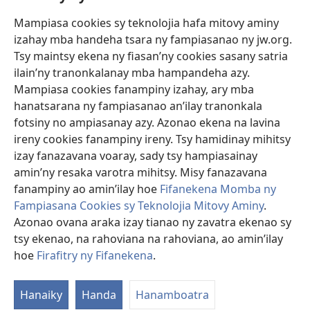
Mampiasa cookies sy teknolojia hafa mitovy aminy
Fanomezana
izahay mba handeha tsara ny fampiasanao ny jw.org.
(manokatra
rohy)
Tsy maintsy ekena ny fiasan’ny cookies sasany satria
ilain’ny tranonkalanay mba hampandeha azy.
FITEHIRIZAM-BOKIN’NY Vavolombelon’i Jehovah
(manokatra
Mampiasa cookies fanampiny izahay, ary mba
rohy)
®
JW Hub
hanatsarana ny fampiasanao an’ilay tranonkala
(manokatra
fotsiny no ampiasanay azy. Azonao ekena na lavina
rohy)
®
JW Library
ireny cookies fanampiny ireny. Tsy hamidinay mihitsy
izay fanazavana voaray, sady tsy hampiasainay
®
Watchtower Library
amin’ny resaka varotra mihitsy. Misy fanazavana
fanampiny ao amin’ilay hoe
Fifanekena Momba ny
Fampiasana Cookies sy Teknolojia Mitovy Aminy
.
Azonao ovana araka izay tianao ny zavatra ekenao sy
Copyright
© 2026 Watch Tower Bible and Tract Society of Pennsylvania.
tsy ekenao, na rahoviana na rahoviana, ao amin’ilay
FIFANEKENA
|
FIFANEKENA MOMBA NY TSIAMBARATELO
|
FIRAFITRY
hoe
Firafitry ny Fifanekena
.
NY FIFANEKENA
Hanaiky
Handa
Hanamboatra