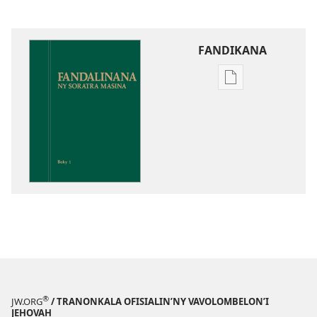
FANDIKANA
Fandikana
boky
Fandalinana
ny
Soratra
Masina
®
JW.ORG
/ TRANONKALA OFISIALIN’NY VAVOLOMBELON’I
JEHOVAH