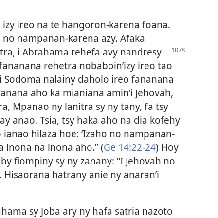
 izy ireo na te hangoron-karena foana.
ah no nampanan-karena azy. Afaka
tra, i Abrahama rehefa avy nandresy
fananana rehetra nobaboin’izy ireo tao
i Sodoma nalainy daholo ireo fananana
tanana aho ka mianiana amin’i Jehovah,
a, Mpanao ny lanitra sy ny tany, fa tsy
ay anao. Tsia, tsy haka aho na dia kofehy
ao ianao hilaza hoe: ‘Izaho no nampanan-
a inona na inona aho.” (
Ge 14:22-24
) Hoy
iby fiompiny sy ny zanany: “I Jehovah no
 Hisaorana hatrany anie ny anaran’i
hama sy Joba ary ny hafa satria nazoto