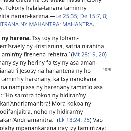
y. Tokony halala-tanana tamin’ny
elita nanan-karena.​—
Le 25:35;
De 15:7, 8;
NTRANA NY MAHANTRA
;
MAHANTRA
.
y ny harena.
Tsy toy ny loham-
n’Israely ny Kristianina, satria nirahina
amin’ny firenena rehetra.’ (
Mt 28:19, 20
)
any sy ny heriny fa tsy ny asa aman-
ianatr’i Jesosy na hanantena ny ho
ra tamin’ny harenany, ka tsy nanokana
na nampiasa ny harenany tamin’io asa
: “Ho sarotra tokoa ny hidiran’ny
kan’Andriamanitra! Mora kokoa ny
odifanjaitra, noho ny hidiran’ny
kan’Andriamanitra.” (
Lk 18:24, 25
) Vao
volahy mpanankarena iray izy tamin’izay: