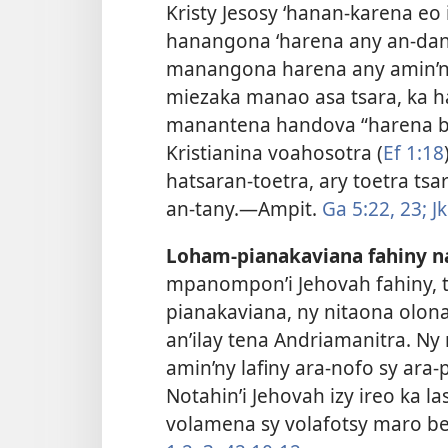
Kristy Jesosy ‘hanan-karena eo
hanangona ‘harena any an-danitr
manangona harena any amin’n
miezaka manao asa tsara, ka h
manantena handova “harena be
Kristianina voahosotra (
Ef 1:18
hatsaran-toetra, ary toetra tsa
an-tany.​—Ampit.
Ga 5:22, 23;
Jk
Loham-pianakaviana fahiny n
mpanompon’i Jehovah fahiny, t
pianakaviana, ny nitaona olo
an’ilay tena Andriamanitra. Ny
amin’ny lafiny ara-nofo sy ara-
Notahin’i Jehovah izy ireo ka 
volamena sy volafotsy maro be