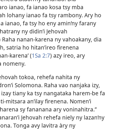
o ianao, fa ianao kosa tsy mba
ah lohany ianao fa tsy rambony. Ary ho
 ianao, fa tsy ho eny amin’ny farany
atrany ny didin’i Jehovah
) Raha nanan-karena ny vahoakany, dia
, satria ho hitan’ireo firenena
an-karena’ (
1Sa 2:7
) azy ireo, ary
na nomeny.
ehovah tokoa, rehefa nahita ny
dron’i Solomona. Raha vao nanjaka izy,
 izay tiany ka tsy nangataka harem-be fa
i-mitsara an’ilay firenena. Nomen’i
harena sy fananana ary voninahitra.”
anaran’i Jehovah rehefa niely ny lazan’ny
na. Tonga avy lavitra àry ny