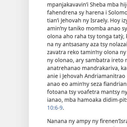
mpanjakavavin’i Sheba mba hij
fahendrena sy harena i Solomo
tian’i Jehovah ny Israely. Hoy i
amin’ny taniko momba anao sy 
olona aho raha tsy tonga tatỳ,
na ny antsasany aza tsy nolaza
zavatra reko tamin’ny olona n
ny olonao, ary sambatra ireto
anatrehanao mandrakariva, ka
anie i Jehovah Andriamanitrao
anao eo amin’ny seza fiandriana
fotoana tsy voafetra mantsy n
ianao, mba hamoaka didim-pits
10:6-9
.
Nanana ny ampy ny firenen’Israe