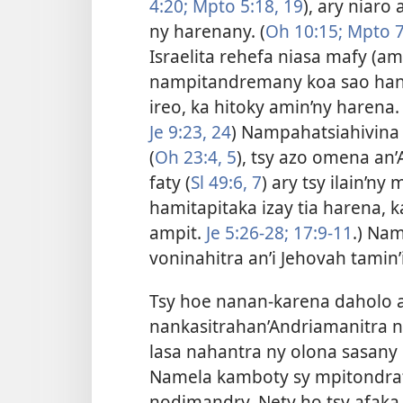
4:20;
Mpto 5:18, 19
), ary niaro
ny harenany. (
Oh 10:15;
Mpto 7
Israelita rehefa niasa mafy (am
nampitandremany koa sao han
ireo, ka hitoky amin’ny harena. 
Je 9:23, 24
) Nampahatsiahivina 
(
Oh 23:4, 5
), tsy azo omena an
faty (
Sl 49:6, 7
) ary tsy ilain’ny 
hamitapitaka izay tia harena, k
ampit.
Je 5:26-28;
17:9-11
.) Nam
voninahitra an’i Jehovah tamin
Tsy hoe nanan-karena daholo an
nankasitrahan’Andriamanitra ny
lasa nahantra ny olona sasany
Namela kamboty sy mpitondrate
nodimandry. Nety ho tsy afaka 