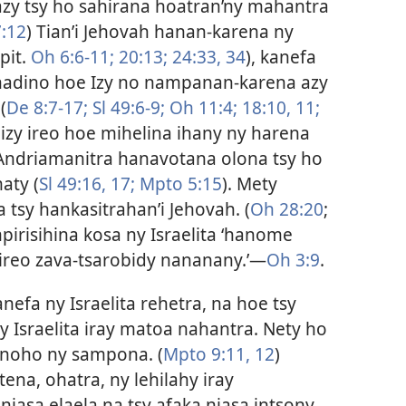
 azy tsy ho sahirana hoatran’ny mahantra
:12
) Tian’i Jehovah hanan-karena ny
pit.
Oh 6:6-11;
20:13;
24:33, 34
), kanefa
adino hoe Izy no nampanan-karena azy
(
De 8:7-17;
Sl 49:6-9;
Oh 11:4;
18:10, 11;
izy ireo hoe mihelina ihany ny harena
’Andriamanitra hanavotana olona tsy ho
maty (
Sl 49:16, 17;
Mpto 5:15
). Mety
a tsy hankasitrahan’i Jehovah. (
Oh 28:20
;
pirisihina kosa ny Israelita ‘hanome
’ireo zava-tsarobidy nananany.’​—
Oh 3:9
.
efa ny Israelita rehetra, na hoe tsy
 Israelita iray matoa nahantra. Nety ho
 noho ny sampona. (
Mpto 9:11, 12
)
na, ohatra, ny lehilahy iray
niasa elaela na tsy afaka niasa intsony