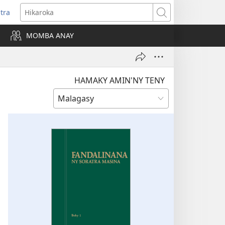
itra
anokatra
Hikaroka
hy)
MOMBA ANAY
HAMAKY AMIN'NY TENY