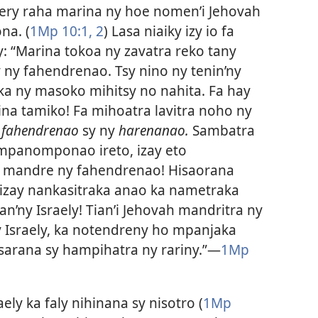
ery raha marina ny hoe nomen’i Jehovah
na. (
1Mp 10:1, 2
) Lasa niaiky izy io fa
zy: “Marina tokoa ny zavatra reko tany
ny fahendrenao. Tsy nino ny tenin’ny
 ka ny masoko mihitsy no nahita. Fa hay
ina tamiko! Fa mihoatra lavitra noho ny
y
fahendrenao
sy ny
harenanao.
Sambatra
 mpanomponao ireto, izay eto
 mandre ny fahendrenao! Hisaorana
 izay nankasitraka anao ka nametraka
n’ny Israely! Tian’i Jehovah mandritra ny
y Israely, ka notendreny ho mpanjaka
arana sy hampihatra ny rariny.”​—
1Mp
ly ka faly nihinana sy nisotro (
1Mp