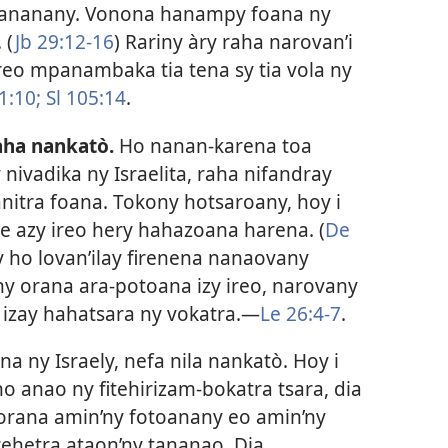
 fananany. Vonona hanampy foana ny
 (
Jb 29:12-16
) Rariny àry raha narovan’i
reo mpanambaka tia tena sy tia vola ny
1:10;
Sl 105:14
.
aha nankatò.
Ho nanan-karena toa
nivadika ny Israelita, raha nifandray
nitra foana. Tokony hotsaroany, hoy i
e azy ireo hery hahazoana harena. (
De
 ho lovan’ilay firenena nanaovany
y orana ara-potoana izy ireo, narovany
 izay hahatsara ny vokatra.​—
Le 26:4-7
.
a ny Israely, nefa nila nankatò. Hoy i
o anao ny fitehirizam-bokatra tsara, dia
orana amin’ny fotoanany eo amin’ny
rehetra ataon’ny tananao. Dia