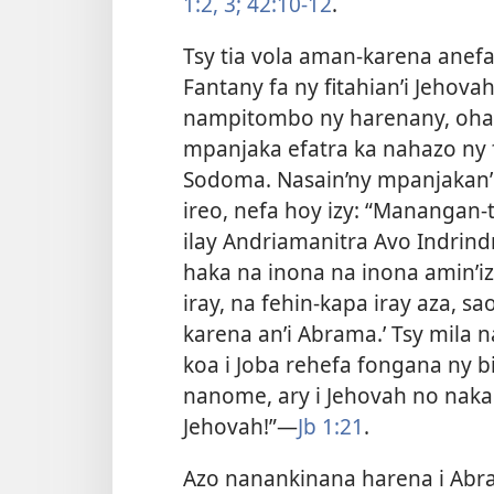
1:2, 3;
42:10-12
.
Tsy tia vola aman-karena anefa
Fantany fa ny fitahian’i Jehov
nampitombo
ny harenany, oha
mpanjaka efatra ka nahazo ny 
Sodoma. Nasain’ny mpanjakan’
ireo, nefa hoy izy: “Manangan-
ilay Andriamanitra Avo Indrindr
haka na inona na inona amin’iz
iray, na fehin-kapa iray aza, s
karena an’i Abrama.’ Tsy mila n
koa i Joba rehefa fongana ny b
nanome, ary i Jehovah no naka.
Jehovah!”​—
Jb 1:21
.
Azo nanankinana harena i Abra