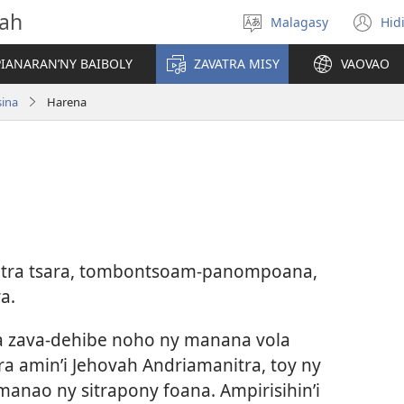
vah
Malagasy
Hid
Hifidy
(m
fiteny
ro
IANARAN’NY BAIBOLY
ZAVATRA MISY
VAOVAO
sina
Harena
oetra tsara, tombontsoam-panompoana,
a.
fa zava-dehibe noho ny manana vola
a amin’i Jehovah Andriamanitra, toy ny
anao ny sitrapony foana. Ampirisihin’i