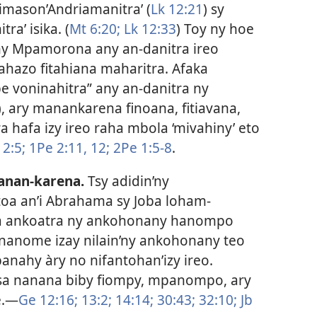
 imason’Andriamanitra’ (
Lk 12:21
) sy
a’ isika. (
Mt 6:20;
Lk 12:33
) Toy ny hoe
y Mpamorona any an-danitra ireo
ahazo fitahiana maharitra. Afaka
 voninahitra” any an-danitra ny
), ary manankarena finoana, fitiavana,
ra hafa izy ireo raha mbola ‘mivahiny’ eto
 2:5;
1Pe 2:11, 12;
2Pe 1:5-8
.
anan-karena.
Tsy adidin’ny
oa an’i Abrahama sy Joba loham-
na ankoatra ny ankohonany hanompo
 nanome izay nilain’ny ankohonany teo
panahy àry no nifantohan’izy ireo.
lasa nanana biby fiompy, mpanompo, ary
.​—
Ge 12:16;
13:2;
14:14;
30:43;
32:10;
Jb