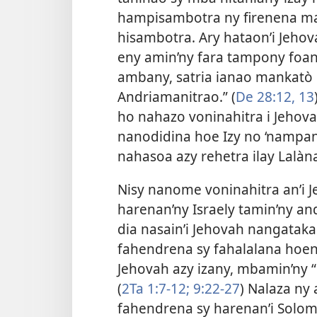
hampisambotra ny firenena mar
hisambotra. Ary hataon’i Jehov
eny amin’ny fara tampony foana
ambany, satria ianao mankatò h
Andriamanitrao.” (
De 28:12, 13
ho nahazo voninahitra i Jehovah
nanodidina hoe Izy no ‘nampan
nahasoa azy rehetra ilay Lalà
Nisy nanome voninahitra an’i J
harenan’ny Israely tamin’ny an
dia nasain’i Jehovah nangataka
fahendrena sy fahalalana hoent
Jehovah azy izany, mbamin’ny “
(
2Ta 1:7-12;
9:22-27
) Nalaza ny 
fahendrena sy harenan’i Solomo