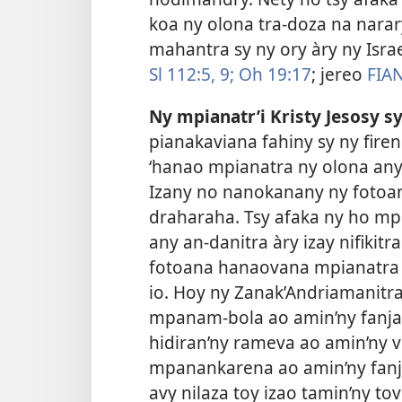
koa ny olona tra-doza na narar
mahantra sy ny ory àry ny Isra
Sl 112:5,
9;
Oh 19:17
; jereo
FIA
Ny mpianatr’i Kristy Jesosy s
pianakaviana fahiny sy ny firene
‘hanao mpianatra ny olona any 
Izany no nanokanany ny fotoan
draharaha. Tsy afaka ny ho mp
any an-danitra àry izay nifikit
fotoana hanaovana mpianatra 
io. Hoy ny Zanak’Andriamanitra
mpanam-bola ao amin’ny fanja
hidiran’ny rameva ao amin’ny v
mpanankarena ao amin’ny fanja
avy nilaza toy izao tamin’ny to