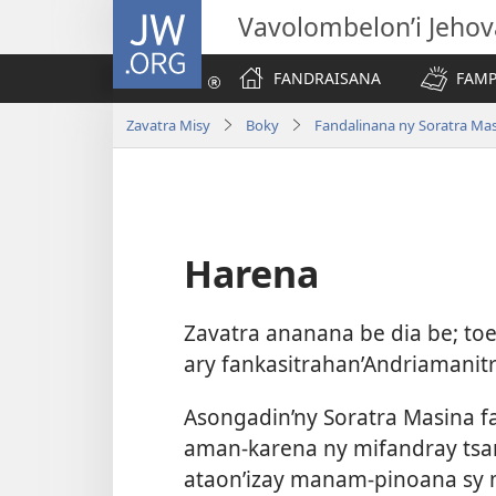
JW.ORG
Vavolombelon’i Jeho
FANDRAISANA
FAMP
Zavatra Misy
Boky
Fandalinana ny Soratra Ma
Harena
Zavatra ananana be dia be; t
ary fankasitrahan’Andriamanitr
Asongadin’ny Soratra Masina 
aman-karena ny mifandray tsar
ataon’izay manam-pinoana sy m