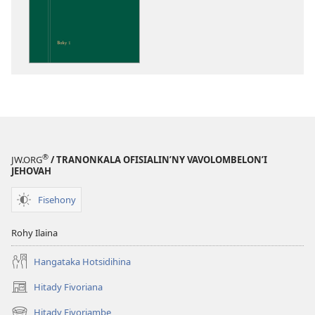
Fandalinana
ny
Soratra
Masina
®
JW.ORG
/ TRANONKALA OFISIALIN’NY VAVOLOMBELON’I
JEHOVAH
Fisehony
Rohy Ilaina
Hangataka Hotsidihina
Hitady Fivoriana
(manokatra
rohy)
Hitady Fivoriambe