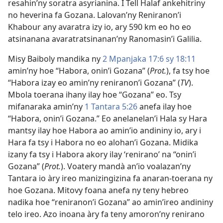
resahin’ny soratra asyrianina. I Tell Halaf ankehitriny
no heverina fa Gozana. Lalovan’ny Reniranon’i
Khabour any avaratra izy io, ary 590 km eo ho eo
atsinanana avaratratsinanan’ny Ranomasin’i Galilia.
Misy Baiboly mandika ny
2 Mpanjaka 17:6 sy
18:11
amin’ny hoe “Habora, onin’i Gozana” (
Prot.
), fa tsy hoe
“Habora izay eo amin’ny reniranon’i Gozana” (
TV
).
Mbola toerana ihany ilay hoe “Gozana” eo. Tsy
mifanaraka amin’ny
1 Tantara 5:26
anefa ilay hoe
“Habora, onin’i Gozana.” Eo anelanelan’i Hala sy Hara
mantsy ilay hoe Habora ao amin’io andininy io, ary i
Hara fa tsy i Habora no eo alohan’i Gozana. Midika
izany fa tsy i Habora akory ilay ‘renirano’ na “onin’i
Gozana” (
Prot.
). Voatery mandà an’io voalazan’ny
Tantara io àry ireo manizingizina fa anaran-toerana ny
hoe Gozana. Mitovy foana anefa ny teny hebreo
nadika hoe “reniranon’i Gozana” ao amin’ireo andininy
telo ireo. Azo inoana àry fa teny amoron’ny renirano