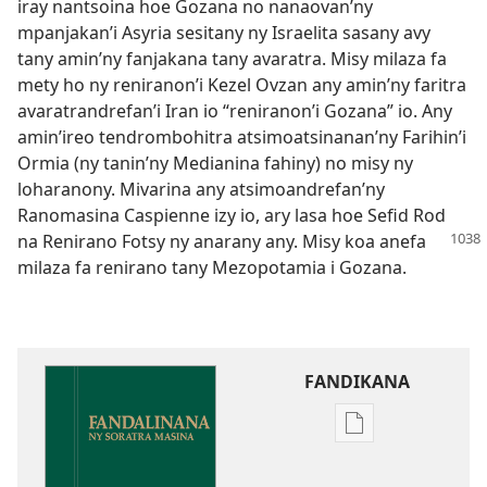
iray nantsoina hoe Gozana no nanaovan’ny
mpanjakan’i Asyria sesitany ny Israelita sasany avy
tany amin’ny fanjakana tany avaratra. Misy milaza fa
mety ho ny reniranon’i Kezel Ovzan any amin’ny faritra
avaratrandrefan’i Iran io “reniranon’i Gozana” io. Any
amin’ireo tendrombohitra atsimoatsinanan’ny Farihin’i
Ormia (ny tanin’ny Medianina fahiny) no misy ny
loharanony. Mivarina any atsimoandrefan’ny
Ranomasina Caspienne izy io, ary lasa hoe Sefid Rod
na Renirano Fotsy ny anarany any. Misy
koa anefa
milaza fa renirano tany Mezopotamia i Gozana.
FANDIKANA
Fandikana
boky