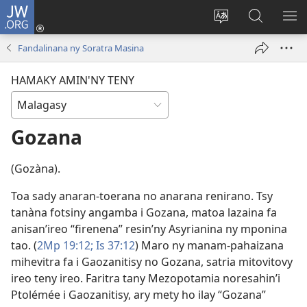
JW.ORG
Hiditra
(manokatra
Hiova
Fikaroha
HA
rohy)
fiteny
ato
Fandalinana ny Soratra Masina
Amin’ny
JW.ORG
HAMAKY AMIN'NY TENY
Gozana
(Gozàna).
Toa sady anaran-toerana no anarana renirano. Tsy
tanàna fotsiny angamba i Gozana, matoa lazaina fa
anisan’ireo “firenena” resin’ny Asyrianina ny mponina
tao. (
2Mp 19:12;
Is 37:12
) Maro ny manam-pahaizana
mihevitra fa i Gaozanitisy no Gozana, satria mitovitovy
ireo teny ireo. Faritra tany Mezopotamia noresahin’i
Ptolémée i Gaozanitisy, ary mety ho ilay “Gozana”