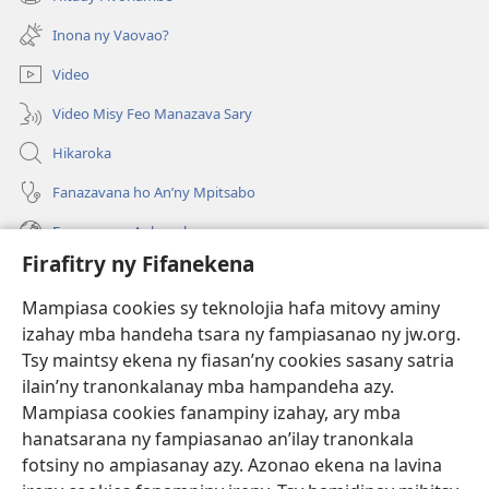
(manokatra
rohy)
Inona ny Vaovao?
Video
Video Misy Feo Manazava Sary
Hikaroka
Fanazavana ho An’ny Mpitsabo
Fanazavana Ankapobeny
Firafitry ny Fifanekena
Fanampiana
Mampiasa cookies sy teknolojia hafa mitovy aminy
Fanomezana
izahay mba handeha tsara ny fampiasanao ny jw.org.
(manokatra
rohy)
Tsy maintsy ekena ny fiasan’ny cookies sasany satria
ilain’ny tranonkalanay mba hampandeha azy.
FITEHIRIZAM-BOKIN’NY Vavolombelon’i Jehovah
(manokatra
Mampiasa cookies fanampiny izahay, ary mba
rohy)
®
JW Hub
hanatsarana ny fampiasanao an’ilay tranonkala
(manokatra
fotsiny no ampiasanay azy. Azonao ekena na lavina
rohy)
®
JW Library