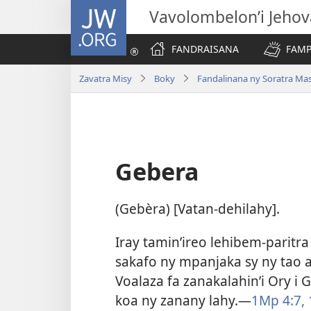
JW.ORG
Vavolombelon’i Jeho
FANDRAISANA
FAMP
Zavatra Misy
Boky
Fandalinana ny Soratra Ma
Gebera
(Gebèra) [Vatan-dehilahy].
Iray tamin’ireo lehibem-parit
sakafo ny mpanjaka sy ny tao a
Voalaza fa zanakalahin’i Ory i 
koa ny zanany lahy.​—
1Mp 4:7,