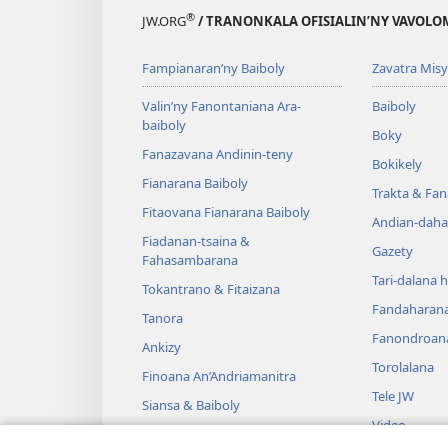
®
JW.ORG
/ TRANONKALA OFISIALIN’NY VAVOLO
Fampianaran’ny Baiboly
Zavatra Misy
Valin’ny Fanontaniana Ara-
Baiboly
baiboly
Boky
Fanazavana Andinin-teny
Bokikely
Fianarana Baiboly
Trakta & Fa
Fitaovana Fianarana Baiboly
Andian-daha
Fiadanan-tsaina &
Gazety
Fahasambarana
Tari-dalana 
Tokantrano & Fitaizana
Fandaharan
Tanora
Fanondroan
Ankizy
Torolalana
Finoana An’Andriamanitra
Tele JW
Siansa & Baiboly
Video
Tantara & Baiboly