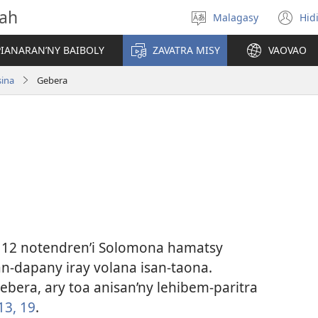
vah
Malagasy
Hid
Hifidy
(m
fiteny
ro
IANARAN’NY BAIBOLY
ZAVATRA MISY
VAOVAO
sina
Gebera
ra 12 notendren’i Solomona hamatsy
n-dapany iray volana isan-taona.
Gebera, ary toa anisan’ny lehibem-paritra
13,
19
.