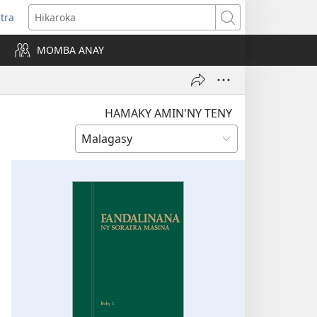
itra
anokatra
Hikaroka
hy)
MOMBA ANAY
HAMAKY AMIN'NY TENY