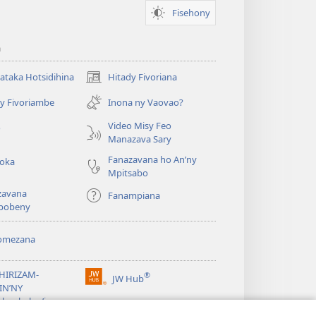
Fisehony
a
taka Hotsidihina
Hitady Fivoriana
(manokatra
rohy)
y Fivoriambe
Inona ny Vaovao?
a
Video Misy Feo
o
Manazava Sary
Fanazavana ho An’ny
roka
Mpitsabo
zavana
Fanampiana
pobeny
omezana
a
EHIRIZAM-
®
JW Hub
(manokatra
IN’NY
rohy)
a
lombelon’i
ovah