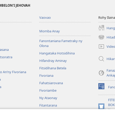
MBELON’I JEHOVAH
Vaovao
Rohy Ilain
Hanga
Momba Anay
Hitad
(manokatr
Fanontaniana Fametraky ny
rohy)
Olona
Vide
nasana
Hangataka Hotsidihina
tsoratra
Hika
Hifandray Aminay
Fitsidihana Betela
Fana
ho An’ny Fivoriana
Anka
Fivoriana
a
Fahatsiarovana
a
Fan
(manokatr
Fivoriambe
rohy)
Ny Ataonay
FIT
BOK
Fitantarana
(manokatr
Vavo
Maneran-tany
rohy)
Jeh