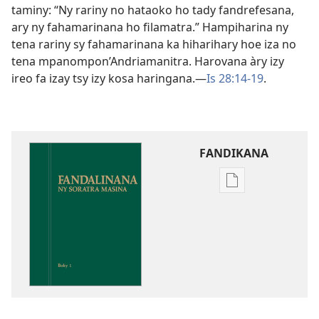
taminy: “Ny rariny no hataoko ho tady fandrefesana,
ary ny fahamarinana ho filamatra.” Hampiharina ny
tena rariny sy fahamarinana ka hiharihary hoe iza no
tena mpanompon’Andriamanitra. Harovana àry izy
ireo fa izay tsy izy kosa haringana.​—
Is 28:14-19
.
FANDIKANA
Fandikana
boky
Fandalinana
ny
Soratra
Masina