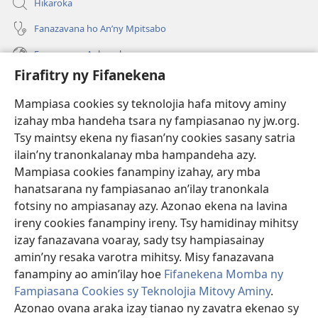
Hikaroka
Fanazavana ho An’ny Mpitsabo
Fanazavana Ankapobeny
Firafitry ny Fifanekena
Fanampiana
Mampiasa cookies sy teknolojia hafa mitovy aminy
Fanomezana
izahay mba handeha tsara ny fampiasanao ny jw.org.
(manokatra
rohy)
Tsy maintsy ekena ny fiasan’ny cookies sasany satria
ilain’ny tranonkalanay mba hampandeha azy.
FITEHIRIZAM-BOKIN’NY Vavolombelon’i Jehovah
(manokatra
Mampiasa cookies fanampiny izahay, ary mba
rohy)
®
JW Hub
hanatsarana ny fampiasanao an’ilay tranonkala
(manokatra
fotsiny no ampiasanay azy. Azonao ekena na lavina
rohy)
®
JW Library
ireny cookies fanampiny ireny. Tsy hamidinay mihitsy
izay fanazavana voaray, sady tsy hampiasainay
®
Watchtower Library
amin’ny resaka varotra mihitsy. Misy fanazavana
fanampiny ao amin’ilay hoe
Fifanekena Momba ny
Fampiasana Cookies sy Teknolojia Mitovy Aminy
.
Azonao ovana araka izay tianao ny zavatra ekenao sy