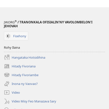
®
JW.ORG
/ TRANONKALA OFISIALIN’NY VAVOLOMBELON’I
JEHOVAH
Fisehony
Rohy Ilaina
Hangataka Hotsidihina
Hitady Fivoriana
(manokatra
rohy)
Hitady Fivoriambe
(manokatra
rohy)
Inona ny Vaovao?
Video
Video Misy Feo Manazava Sary