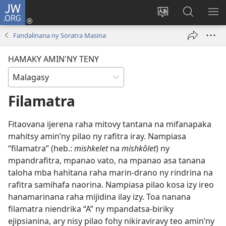
JW.ORG
Hiditra
(manokatra
Hiova
Fikaroha
HA
rohy)
fiteny
ato
Fandalinana ny Soratra Masina
Amin’ny
JW.ORG
HAMAKY AMIN'NY TENY
Filamatra
Fitaovana ijerena raha mitovy tantana na mifanapaka
mahitsy amin’ny pilao ny rafitra iray. Nampiasa
“filamatra” (heb.:
mishkelet
na
mishkôlet
) ny
mpandrafitra, mpanao vato, na mpanao asa tanana
taloha mba hahitana raha marin-drano ny rindrina na
rafitra samihafa naorina. Nampiasa pilao kosa izy ireo
hanamarinana raha mijidina ilay izy. Toa nanana
filamatra niendrika “A” ny mpandatsa-biriky
ejipsianina, ary nisy pilao fohy nikiraviravy teo amin’ny