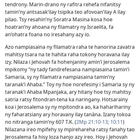
tendrony. Marin-drano ny rafitra rehefa nifanitsy
tamin’ny antsasak’ilay tsipika teo afovoan’ilay A ilay
pilao. Tsy resahin’ny Soratra Masina kosa hoe
hoatran’ny ahoana ny filamatry ny Israelita, fa
an’ohatra foana no iresahany azy io.
Azo nampiasaina ny filamatra raha te hanorina zavatra
mahitsy tsara na te hahita raha tokony horavana ilay
izy. Nilaza i Jehovah fa hohenjaniny amin’i Jerosalema
mpikomy “ny tady fandrefesana nampiasaina tamin’i
Samaria, sy ny filamatra nampiasaina tamin’ny
taranak’i Ahaba.” Toy ny hoe norefesiny i Samaria sy ny
taranak’i Ahaba Mpanjaka, ary hitany hoe tsy mahitsy
satria ratsy fitondran-tena ka naringany. Hotsarainy
koa i Jerosalema sy ny mpitondra ao, ka haharihariny
ny faharatsiany ary horavany ilay tanàna. Izany tokoa
no nitranga tamin’ny 607 T.K. (
2Mp 21:10-13;
10:11
)
Nilazana ireo mpifehy sy mpirehareha ratsy fanahy tao
Jerosalema fa hisy loza hanjo azy ireo. Hoy i Jehovah