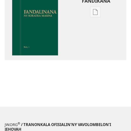
FANDIKANA
Fandikana
boky
Fandalinana
ny
Soratra
Masina
®
JW.ORG
/ TRANONKALA OFISIALIN’NY VAVOLOMBELON’I
JEHOVAH