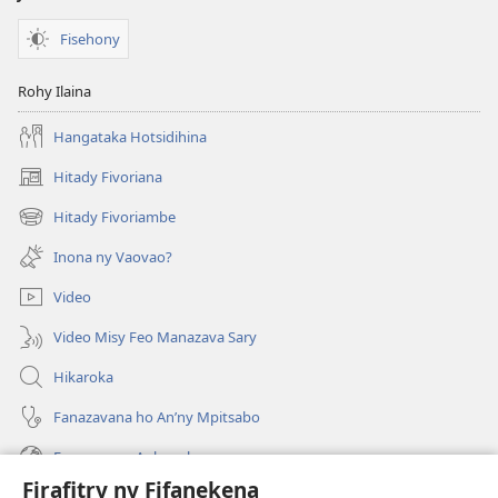
Fisehony
Rohy Ilaina
Hangataka Hotsidihina
Hitady Fivoriana
(manokatra
rohy)
Hitady Fivoriambe
(manokatra
rohy)
Inona ny Vaovao?
Video
Video Misy Feo Manazava Sary
Hikaroka
Fanazavana ho An’ny Mpitsabo
Fanazavana Ankapobeny
Firafitry ny Fifanekena
Fanampiana