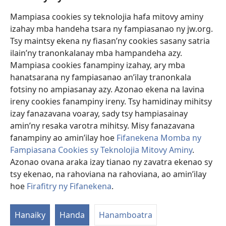
Mampiasa cookies sy teknolojia hafa mitovy aminy
Fanomezana
izahay mba handeha tsara ny fampiasanao ny jw.org.
(manokatra
rohy)
Tsy maintsy ekena ny fiasan’ny cookies sasany satria
ilain’ny tranonkalanay mba hampandeha azy.
FITEHIRIZAM-BOKIN’NY Vavolombelon’i Jehovah
(manokatra
Mampiasa cookies fanampiny izahay, ary mba
rohy)
®
JW Hub
hanatsarana ny fampiasanao an’ilay tranonkala
(manokatra
fotsiny no ampiasanay azy. Azonao ekena na lavina
rohy)
®
JW Library
ireny cookies fanampiny ireny. Tsy hamidinay mihitsy
izay fanazavana voaray, sady tsy hampiasainay
®
Watchtower Library
amin’ny resaka varotra mihitsy. Misy fanazavana
fanampiny ao amin’ilay hoe
Fifanekena Momba ny
Fampiasana Cookies sy Teknolojia Mitovy Aminy
.
Azonao ovana araka izay tianao ny zavatra ekenao sy
Copyright
© 2026 Watch Tower Bible and Tract Society of Pennsylvania.
tsy ekenao, na rahoviana na rahoviana, ao amin’ilay
FIFANEKENA
|
FIFANEKENA MOMBA NY TSIAMBARATELO
|
FIRAFITRY
hoe
Firafitry ny Fifanekena
.
NY FIFANEKENA
Hanaiky
Handa
Hanamboatra