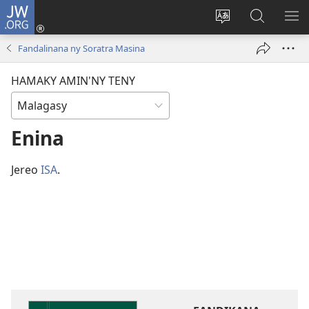
JW.ORG
Hiditra
(manokatra
Hiova
Fikaroha
HA
rohy)
fiteny
ato
Fandalinana ny Soratra Masina
Amin’ny
JW.ORG
HAMAKY AMIN'NY TENY
Enina
Jereo
ISA
.