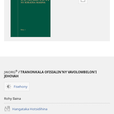
Fandikana
boky
Fandalinana
ny
Soratra
Masina
®
JW.ORG
/ TRANONKALA OFISIALIN’NY VAVOLOMBELON’I
JEHOVAH
Fisehony
Rohy Ilaina
Hangataka Hotsidihina