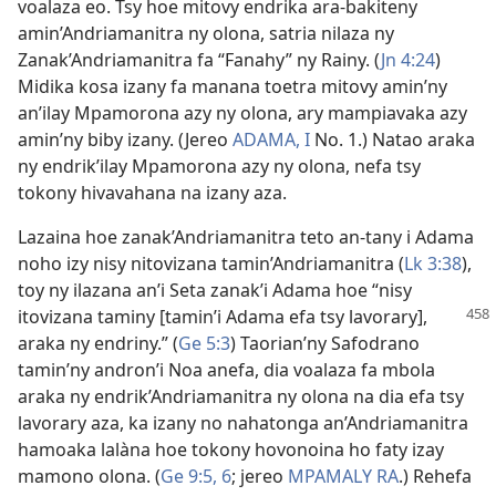
voalaza eo. Tsy hoe mitovy endrika ara-bakiteny
amin’Andriamanitra ny olona, satria nilaza ny
Zanak’Andriamanitra fa “Fanahy” ny Rainy. (
Jn 4:24
)
Midika kosa izany fa manana toetra mitovy amin’ny
an’ilay Mpamorona azy ny olona, ary mampiavaka azy
amin’ny biby izany. (Jereo
ADAMA, I
No. 1.) Natao araka
ny endrik’ilay Mpamorona azy ny olona, nefa tsy
tokony hivavahana na izany aza.
Lazaina hoe zanak’Andriamanitra teto an-tany i Adama
noho izy nisy nitovizana tamin’Andriamanitra (
Lk 3:38
),
toy ny ilazana an’i Seta zanak’i Adama hoe “nisy
itovizana taminy [tamin’i Adama efa
tsy lavorary],
araka ny endriny.” (
Ge 5:3
) Taorian’ny Safodrano
tamin’ny andron’i Noa anefa, dia voalaza fa mbola
araka ny endrik’Andriamanitra ny olona na dia efa tsy
lavorary aza, ka izany no nahatonga an’Andriamanitra
hamoaka lalàna hoe tokony hovonoina ho faty izay
mamono olona. (
Ge 9:5, 6
; jereo
MPAMALY RA
.) Rehefa