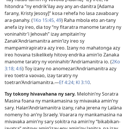
hitondra “ny endrik’ilay avy any an-danitra [Adama
farany, Kristy Jesosy]” kosa rehefa ho lasa zavaboary
ara-panahy. (
1Ko 15:45,
49
) Raha mbola eto an-tany
anefa izy ireo, dia toy “ny fitaratra manome taratry ny
voninahitr’i Jehovah” izay ampitain’ny
Zanak’Andriamanitra amin’izy ireo sy
mampamirapiratra azy ireo. Izany no mahatonga azy
ireo hovana tsikelikely hitovy endrika amin’io Zanaka
manome taratry ny voninahitr’Andriamanitra io. (
2Ko
3:18;
4:6
) Toy izany no anomezan’Andriamanitra azy
ireo toetra vaovao, izay taratry ny
toetran’Andriamanitra.​—
Ef 4:24;
Kl 3:10
.
Tsy tokony hivavahana ny sary.
Melohin’ny Soratra
Masina foana ny mankamasina sy mivavaka amin’ny
sary. Halan’Andriamanitra izany, raha jerena ny Lalàna
nomeny ho an’ny Israely. Voarara ny mankamasina na
mivavaka amin’ny sary sokitra na amin’ny “bikabikan-
javatra” mitovy amin’izay eny amin’ny lanitra, na izay