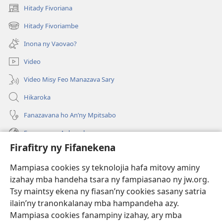
Hitady Fivoriana
(manokatra
rohy)
Hitady Fivoriambe
(manokatra
rohy)
Inona ny Vaovao?
Video
Video Misy Feo Manazava Sary
Hikaroka
Fanazavana ho An’ny Mpitsabo
Fanazavana Ankapobeny
Firafitry ny Fifanekena
Fanampiana
Mampiasa cookies sy teknolojia hafa mitovy aminy
Fanomezana
izahay mba handeha tsara ny fampiasanao ny jw.org.
(manokatra
rohy)
Tsy maintsy ekena ny fiasan’ny cookies sasany satria
ilain’ny tranonkalanay mba hampandeha azy.
FITEHIRIZAM-BOKIN’NY Vavolombelon’i Jehovah
(manokatra
Mampiasa cookies fanampiny izahay, ary mba
rohy)