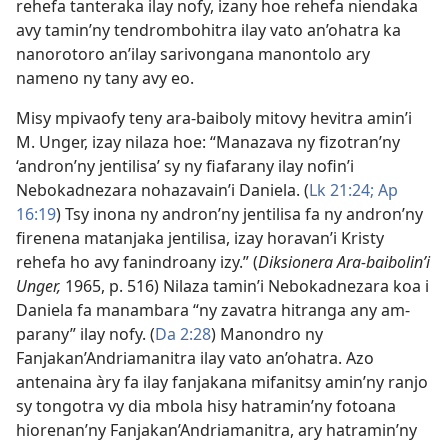
rehefa tanteraka ilay nofy, izany hoe rehefa niendaka
avy tamin’ny tendrombohitra ilay vato an’ohatra ka
nanorotoro an’ilay sarivongana manontolo ary
nameno ny tany avy eo.
Misy mpivaofy teny ara-baiboly mitovy hevitra amin’i
M. Unger, izay nilaza hoe: “Manazava ny fizotran’ny
‘andron’ny jentilisa’ sy ny fiafarany ilay nofin’i
Nebokadnezara nohazavain’i Daniela. (
Lk 21:24;
Ap
16:19
) Tsy inona ny andron’ny jentilisa fa ny andron’ny
firenena matanjaka jentilisa, izay horavan’i Kristy
rehefa ho avy fanindroany izy.” (
Diksionera Ara-baibolin’i
Unger,
1965, p. 516) Nilaza tamin’i Nebokadnezara koa i
Daniela fa manambara “ny zavatra hitranga any am-
parany” ilay nofy. (
Da 2:28
) Manondro ny
Fanjakan’Andriamanitra ilay vato an’ohatra. Azo
antenaina àry fa ilay fanjakana mifanitsy amin’ny ranjo
sy tongotra vy dia mbola hisy hatramin’ny fotoana
hiorenan’ny Fanjakan’Andriamanitra, ary hatramin’ny