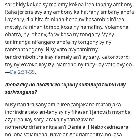
sarobidy kokoa sy malemy kokoa ireo tapany ambony.
Raha jerena avy any ambony ka hatrany ambany anefa
ilay sary, dia hita fa nihanihena ny hasarobidin’ireo
metaly, fa nihanitombo kosa ny hamafiny. Volamena,
ohatra, ny lohany, fa vy kosa ny tongony. Vy sy
tanimanga nifangaro anefa ny tongony sy ny
rantsantongony. Nisy vato avy tamin’ny
tendrombohitra iray namely an’ilay sary, ka torotoro
toy ny vovoka ilay izy. Nameno ny tany ilay vato avy eo.​
—
Da 2:31-35
.
Inona avy no dikan’ireo tapany samihafa tamin’ilay
sarivongana?
Misy ifandraisany amin’ireo fanjakana matanjaka
indrindra teto an-tany sy ny fikasan’i Jehovah momba
azy ireo ilay sary, araka ny fanazavana
nomen’Andriamanitra an’i Daniela. I Nebokadnezara
no loha volamena. Navelan’Andriamanitra ho lasa