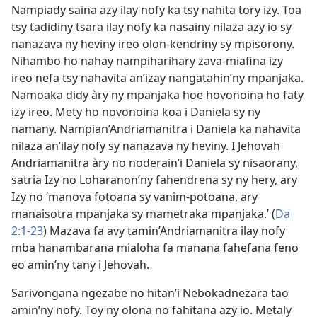
Nampiady saina azy ilay nofy ka tsy nahita tory izy. Toa
tsy tadidiny tsara ilay nofy ka nasainy nilaza azy io sy
nanazava ny heviny ireo olon-kendriny sy mpisorony.
Nihambo ho nahay nampiharihary zava-miafina izy
ireo nefa tsy nahavita an’izay nangatahin’ny mpanjaka.
Namoaka didy àry ny mpanjaka hoe hovonoina ho faty
izy ireo. Mety ho novonoina koa i Daniela sy ny
namany. Nampian’Andriamanitra i Daniela ka nahavita
nilaza an’ilay nofy sy nanazava ny heviny. I Jehovah
Andriamanitra àry no noderain’i Daniela sy nisaorany,
satria Izy no Loharanon’ny fahendrena sy ny hery, ary
Izy no ‘manova fotoana sy vanim-potoana, ary
manaisotra mpanjaka sy mametraka mpanjaka.’ (
Da
2:1-23
) Mazava fa avy tamin’Andriamanitra ilay nofy
mba hanambarana mialoha fa manana fahefana feno
eo amin’ny tany i Jehovah.
Sarivongana ngezabe no hitan’i Nebokadnezara tao
amin’ny nofy. Toy ny olona no fahitana azy io. Metaly