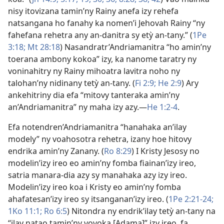
nisy itovizana tamin’ny Rainy anefa izy rehefa
natsangana ho fanahy ka nomen’i Jehovah Rainy “ny
fahefana rehetra any an-danitra sy etỳ an-tany.” (
1Pe
3:18;
Mt 28:18
) Nasandratr’Andriamanitra “ho amin’ny
toerana ambony kokoa” izy, ka nanome taratry ny
voninahitry ny Rainy mihoatra lavitra noho ny
talohan’ny nidinany tetỳ an-tany. (
Fi 2:9;
He 2:9
) Ary
ankehitriny dia efa “mitovy tanteraka amin’ny
an’Andriamanitra” ny maha izy azy.​—
He 1:2-4
.
Efa notendren’Andriamanitra “hanahaka an’ilay
modely” ny voahosotra rehetra, izany hoe hitovy
endrika amin’ny Zanany. (
Ro 8:29
) I Kristy Jesosy no
modelin’izy ireo eo amin’ny fomba fiainan’izy ireo,
satria manara-dia azy sy manahaka azy izy ireo.
Modelin’izy ireo koa i Kristy eo amin’ny fomba
ahafatesan’izy ireo sy itsanganan’izy ireo. (
1Pe 2:21-24;
1Ko 11:1;
Ro 6:5
) Nitondra ny endrik’ilay tetỳ an-tany na
“ilay natao tamin’ny vovoka [Adama]” izy ireo, fa