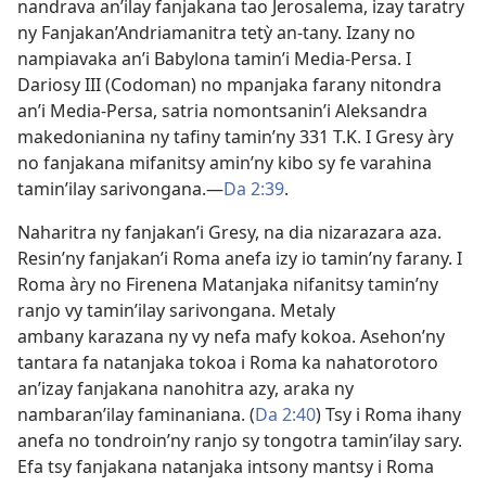
nandrava an’ilay fanjakana tao Jerosalema, izay taratry
ny Fanjakan’Andriamanitra tetỳ an-tany. Izany no
nampiavaka an’i Babylona tamin’i Media-Persa. I
Dariosy III (Codoman) no mpanjaka farany nitondra
an’i Media-Persa, satria nomontsanin’i Aleksandra
makedonianina ny tafiny tamin’ny 331 T.K. I Gresy àry
no fanjakana mifanitsy amin’ny kibo sy fe varahina
tamin’ilay sarivongana.​—
Da 2:39
.
Naharitra ny fanjakan’i Gresy, na dia nizarazara aza.
Resin’ny fanjakan’i Roma anefa izy io tamin’ny farany. I
Roma àry no Firenena Matanjaka nifanitsy tamin’ny
ranjo vy tamin’ilay sarivongana. Metaly
ambany karazana ny vy nefa mafy kokoa. Asehon’ny
tantara fa natanjaka tokoa i Roma ka nahatorotoro
an’izay fanjakana nanohitra azy, araka ny
nambaran’ilay faminaniana. (
Da 2:40
) Tsy i Roma ihany
anefa no tondroin’ny ranjo sy tongotra tamin’ilay sary.
Efa tsy fanjakana natanjaka intsony mantsy i Roma