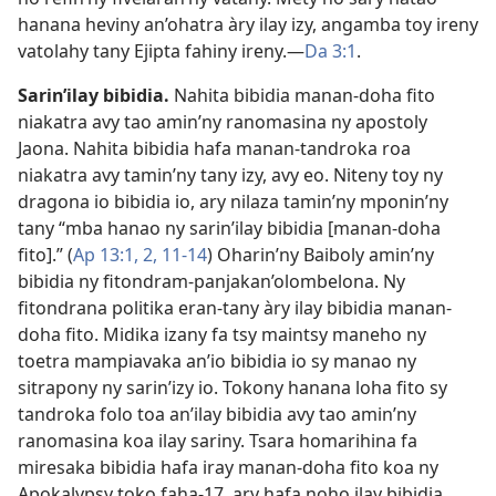
hanana heviny an’ohatra àry ilay izy, angamba toy ireny
vatolahy tany Ejipta fahiny ireny.​—
Da 3:1
.
Sarin’ilay bibidia.
Nahita bibidia manan-doha fito
niakatra avy tao amin’ny ranomasina ny apostoly
Jaona. Nahita bibidia hafa manan-tandroka roa
niakatra avy tamin’ny tany izy, avy eo. Niteny toy ny
dragona io bibidia io, ary nilaza tamin’ny mponin’ny
tany “mba hanao ny sarin’ilay bibidia [manan-doha
fito].” (
Ap 13:1, 2,
11-14
) Oharin’ny Baiboly amin’ny
bibidia ny fitondram-panjakan’olombelona. Ny
fitondrana politika eran-tany àry ilay bibidia manan-
doha fito. Midika izany fa tsy maintsy maneho ny
toetra mampiavaka an’io bibidia io sy manao ny
sitrapony ny sarin’izy io. Tokony hanana loha fito sy
tandroka folo toa an’ilay bibidia avy tao amin’ny
ranomasina koa ilay sariny. Tsara homarihina fa
miresaka bibidia hafa iray manan-doha fito koa ny
Apokalypsy toko faha-17, ary hafa noho ilay bibidia