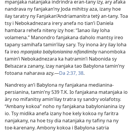
mpanjaka natanjaka indrindra eran-tany izy, ary afaka
nandrava ny fanjakan’ny Joda mihitsy aza, izany hoe
ilay taratry ny Fanjakan’Andriamanitra tetỳ an-tany. Toa
tsy i Nebokadnezara irery anefa no tian’i Daniela
hambara rehefa niteny izy hoe: “Ianao ilay loha
volamena.” Manondro fanjakana daholo mantsy ireo
tapany samihafa tamin’ilay sary. Tsy inona àry ilay loha
fa ireo
mpanjaka babylonianina nifandimby
nanomboka
tamin’i Nebokadnezara ka hatramin’i Nabonida sy
Belsazara zanany, izay nanjaka tao Babylona tamin’ny
fotoana naharava azy.​—
Da 2:37, 38
.
Nandresy an’i Babylona ny fanjakana medianina-
persianina, tamin’ny 539 T.K. Io fanjakana matanjaka io
àry no mifanitsy amin’ilay tratra sy sandry volafotsy.
“Ambany kokoa” noho ny fanjakana babylonianina izy
io. Tsy midika anefa izany hoe kely kokoa ny faritra
nanjakany, na hoe tsy dia natanjaka ny tafiny na ny
toe-karenany. Ambony kokoa i Babylona satria