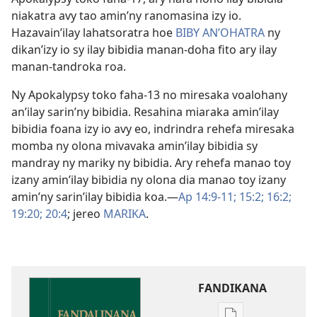
niakatra avy tao amin’ny ranomasina izy io.
Hazavain’ilay lahatsoratra hoe
BIBY AN’OHATRA
ny
dikan’izy io sy ilay bibidia manan-doha fito ary ilay
manan-tandroka roa.
Ny Apokalypsy toko faha-13 no miresaka voalohany
an’ilay sarin’ny bibidia. Resahina miaraka amin’ilay
bibidia foana izy io avy eo, indrindra rehefa miresaka
momba ny olona mivavaka amin’ilay bibidia sy
mandray ny mariky ny bibidia. Ary rehefa manao toy
izany amin’ilay bibidia ny olona dia manao toy izany
amin’ny sarin’ilay bibidia koa.​—
Ap 14:9-11;
15:2;
16:2;
19:20;
20:4
; jereo
MARIKA
.
FANDIKANA