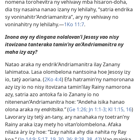
nomena torohevitra ny vehivavy mba hisaron-doha,
dia tsy nasaina nanao izany ny lehilahy, “satria endrika
sy voninahitr’Andriamanitra”, ary ny vehivavy no
voninahitry ny lehilahy.​—
1Ko 11:7
.
Inona avy ny dingana nolalovan’i Jesosy vao nisy
itovizana tanteraka tamin’ny an’Andriamanitra ny
maha izy azy?
Natao araka ny endrik’Andriamanitra ilay Zanany
lahimatoa. Lasa olombelona nantsoina hoe Jesosy izy
io, tatỳ aoriana. (
2Ko 4:4
) Efa hatramin’ny namoronana
azy izy io no nisy itovizana tamin’ilay Rainy namorona
azy, satria azo antoka fa io Zanany io no
nitenenan’Andriamanitra hoe: “Andeha isika hanao
olona araka ny
endritsika.”
(
Ge 1:26;
Jn 1:1-3;
Kl 1:15, 16
)
Lavorary izy tetỳ an-tany, ary nanahaka ny toetran’ny
Rainy araka izay mety ho vitan’olombelona. Afaka
nilaza àry izy hoe: “Izay nahita ahy dia nahita ny Ray
koa.” (
Jn 14:9;
5:17,
19,
30,
36;
8:28,
38,
42
) Vao mainka