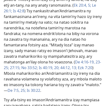
etỳ an-tany, na any anaty ranomasina. (
Ek 20:4, 5;
Le
26:1;
Is 42:8
) Tsy nankasitrahan’Andriamanitra ny
fankamasinana an’ireny, na vita tamin’ny hazo izy ireny
na tamin’ny metaly na vato; na natao sokitra na
narendrika, na notefena tamin’ny marotoa na
fandraka; na nomena endrik’olona na biby na vorona
na zavatra tsy mananaina, ary na dia natao ho
famantarana fotsiny aza. “Mitady loza” izay manao
izany, sady manao ratsy eo imason’i Jehovah, manao
zavatra maharikoriko sy mampahatezitra azy, ary
mahatonga an’ilay olona ho voaozona. (
De 4:16-19,
23-
25;
27:15;
No 33:52;
Is 40:19, 20;
44:12, 13;
Ezk 7:20
)
Mbola maharikoriko an’Andriamanitra izy ireny na dia
ravahana volamena sy volafotsy aza, ary mbola maloto
eo imasony ka tokony hariana toy ny zavatra “maloto.”​
—
De 7:5,
25;
Is 30:22
.
Tsy afa-tsiny eo imason’Andriamanitra izay mampiasa
sary ivavahana, satria hadalana izany. Olona tsy