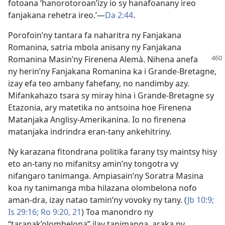
fotoana ‘hanorotoroan’izy io sy hanafoanany ireo
fanjakana rehetra ireo.’​—
Da 2:44
.
Porofoin’ny tantara fa naharitra ny Fanjakana
Romanina, satria mbola anisany ny Fanjakana
Romanina Masin’ny Firenena Alemà. Nihena anefa
ny herin’ny Fanjakana Romanina ka i Grande-Bretagne,
izay efa teo ambany fahefany, no nandimby azy.
Mifankahazo tsara sy miray hina i Grande-Bretagne sy
Etazonia, ary matetika no antsoina hoe Firenena
Matanjaka Anglisy-Amerikanina. Io no firenena
matanjaka indrindra eran-tany ankehitriny.
Ny karazana fitondrana politika farany tsy maintsy hisy
eto an-tany no mifanitsy amin’ny tongotra vy
nifangaro tanimanga. Ampiasain’ny Soratra Masina
koa ny tanimanga mba hilazana olombelona nofo
aman-dra, izay natao tamin’ny vovoky ny tany. (
Jb 10:9;
Is 29:16;
Ro 9:20, 21
) Toa manondro ny
“taranak’olombelona” ilay tanimanga, araka ny