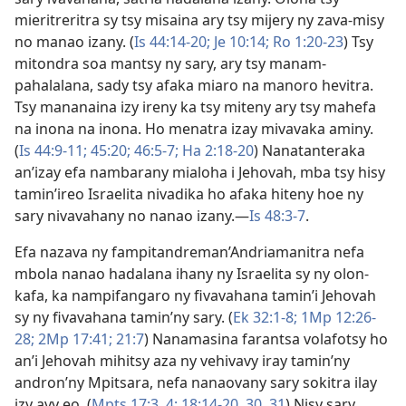
mieritreritra sy tsy misaina ary tsy mijery ny zava-misy
no manao izany. (
Is 44:14-20;
Je 10:14;
Ro 1:20-23
) Tsy
mitondra soa mantsy ny sary, ary tsy manam-
pahalalana, sady tsy afaka miaro na manoro hevitra.
Tsy mananaina izy ireny ka tsy miteny ary tsy mahefa
na inona na inona. Ho menatra izay mivavaka aminy.
(
Is 44:9-11;
45:20;
46:5-7;
Ha 2:18-20
) Nanatanteraka
an’izay efa nambarany mialoha i Jehovah, mba tsy hisy
tamin’ireo Israelita nivadika ho afaka hiteny hoe ny
sary nivavahany no nanao izany.​—
Is 48:3-7
.
Efa nazava ny fampitandreman’Andriamanitra nefa
mbola nanao hadalana ihany ny Israelita sy ny olon-
kafa, ka nampifangaro ny fivavahana tamin’i Jehovah
sy ny fivavahana tamin’ny sary. (
Ek 32:1-8;
1Mp 12:26-
28;
2Mp 17:41;
21:7
) Nanamasina farantsa volafotsy ho
an’i Jehovah mihitsy aza ny vehivavy iray tamin’ny
andron’ny Mpitsara, nefa nanaovany sary sokitra ilay
izy avy eo. (
Mpts 17:3, 4;
18:14-20,
30, 31
) Nisy sary