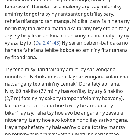
fanazavan’i Daniela. Lasa malemy àry izay mifanitsy
amin’ny tongotra sy ny rantsantongotr’ilay sary,
rehefa nifangaro tanimanga. Midika izany fa hihena ny
herin’izay fanjakana matanjaka farany hisy eto an-tany
ary tsy hisy firaisan-kina eo anivony, na dia mafy toy ny
vy aza izy io. (
Da 2:41-43
) Ny sarambabem-bahoaka no
hanana fahefana lehibe kokoa eo amin’ny fitantanana
ny fitondrana.
Tsy tena misy ifandraisany amin’ilay sarivongana
nonofisin’i Nebokadnezara ilay sarivongana volamena
natsangany teo amin’ny Lemak’i Dora tatỳ aoriana.
Nisy 60 hakiho (27 m) ny haavon’ilay izy ary 6 hakiho
(2,7 m) fotsiny ny sakany (ampahafolon’ny haavony),
ka toa sarotra inoana hoe toy ny bikan’olona ny
bikan’ilay izy, raha tsy hoe avo be angaha ny zavatra
nitoerany, izany hoe avo kokoa noho ilay sarivongana.
Iray ampahefatry ny halavan’ny olona fotsiny mantsy
no refin’ny fivelaran’ny vatany. Mety ho sary natao