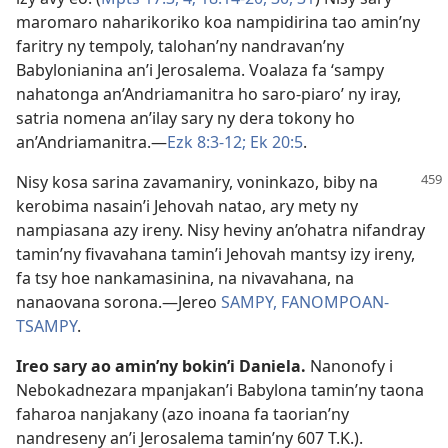
maromaro naharikoriko koa nampidirina tao amin’ny
faritry ny tempoly, talohan’ny nandravan’ny
Babylonianina an’i Jerosalema. Voalaza fa ‘sampy
nahatonga an’Andriamanitra ho saro-piaro’ ny iray,
satria nomena an’ilay sary ny dera tokony ho
an’Andriamanitra.​—
Ezk 8:3-12;
Ek 20:5
.
Nisy kosa sarina zavamaniry, voninkazo, biby na
kerobima nasain’i Jehovah natao, ary mety ny
nampiasana azy ireny. Nisy heviny an’ohatra nifandray
tamin’ny fivavahana tamin’i Jehovah mantsy izy ireny,
fa tsy hoe nankamasinina, na nivavahana, na
nanaovana sorona.​—Jereo
SAMPY, FANOMPOAN-
TSAMPY
.
Ireo sary ao amin’ny bokin’i Daniela.
Nanonofy i
Nebokadnezara mpanjakan’i Babylona tamin’ny taona
faharoa nanjakany (azo inoana fa taorian’ny
nandreseny an’i Jerosalema tamin’ny 607 T.K.).