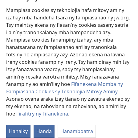
Mampiasa cookies sy teknolojia hafa mitovy aminy
Fanomezana
izahay mba handeha tsara ny fampiasanao ny jw.org.
(manokatra
rohy)
Tsy maintsy ekena ny fiasan’ny cookies sasany satria
ilain’ny tranonkalanay mba hampandeha azy.
FITEHIRIZAM-BOKIN’NY Vavolombelon’i Jehovah
(manokatra
Mampiasa cookies fanampiny izahay, ary mba
rohy)
®
JW Hub
hanatsarana ny fampiasanao an’ilay tranonkala
(manokatra
fotsiny no ampiasanay azy. Azonao ekena na lavina
rohy)
®
JW Library
ireny cookies fanampiny ireny. Tsy hamidinay mihitsy
izay fanazavana voaray, sady tsy hampiasainay
®
Watchtower Library
amin’ny resaka varotra mihitsy. Misy fanazavana
fanampiny ao amin’ilay hoe
Fifanekena Momba ny
Fampiasana Cookies sy Teknolojia Mitovy Aminy
.
Azonao ovana araka izay tianao ny zavatra ekenao sy
Copyright
© 2026 Watch Tower Bible and Tract Society of Pennsylvania.
tsy ekenao, na rahoviana na rahoviana, ao amin’ilay
FIFANEKENA
|
FIFANEKENA MOMBA NY TSIAMBARATELO
|
FIRAFITRY
hoe
Firafitry ny Fifanekena
.
NY FIFANEKENA
Hanaiky
Handa
Hanamboatra