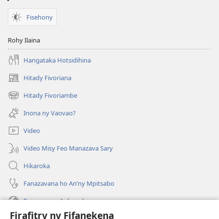
Fisehony
Rohy Ilaina
Hangataka Hotsidihina
Hitady Fivoriana
(manokatra
rohy)
Hitady Fivoriambe
(manokatra
rohy)
Inona ny Vaovao?
Video
Video Misy Feo Manazava Sary
Hikaroka
Fanazavana ho An’ny Mpitsabo
Fanazavana Ankapobeny
Firafitry ny Fifanekena
Fanampiana