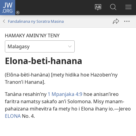
JW.ORG
Hiditra
(manokatra
Hiova
Fikaroha
HA
rohy)
fiteny
ato
Fandalinana ny Soratra Masina
Amin’ny
JW.ORG
HAMAKY AMIN'NY TENY
Elona-beti-hanana
(Elôna-bèti-hanàna) [mety hidika hoe Hazoben’ny
Tranon’i Hanana].
Tanàna resahin’ny
1 Mpanjaka 4:9
hoe anisan’ireo
faritra namatsy sakafo an’i Solomona. Misy manam-
pahaizana mihevitra fa mety ho i Elona ihany io.​—Jereo
ELONA
No. 4.