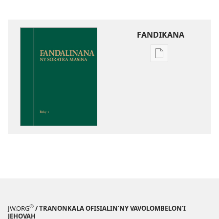
FANDIKANA
Fandikana
boky
Fandalinana
ny
Soratra
Masina
®
JW.ORG
/ TRANONKALA OFISIALIN’NY VAVOLOMBELON’I
JEHOVAH