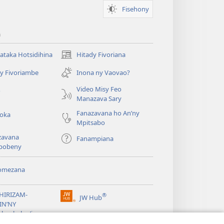
Fisehony
a
taka Hotsidihina
Hitady Fivoriana
(manokatra
rohy)
y Fivoriambe
Inona ny Vaovao?
a
Video Misy Feo
o
Manazava Sary
Fanazavana ho An’ny
roka
Mpitsabo
zavana
Fanampiana
pobeny
omezana
a
EHIRIZAM-
®
JW Hub
(manokatra
IN’NY
rohy)
a
lombelon’i
ovah