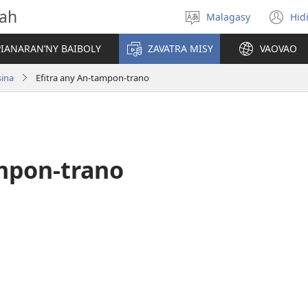
vah
Malagasy
Hid
Hifidy
(m
fiteny
ro
IANARAN’NY BAIBOLY
ZAVATRA MISY
VAOVAO
sina
Efitra any An-tampon-trano
ampon-trano