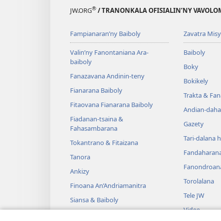
®
JW.ORG
/ TRANONKALA OFISIALIN’NY VAVOLO
Fampianaran’ny Baiboly
Zavatra Misy
Valin’ny Fanontaniana Ara-
Baiboly
baiboly
Boky
Fanazavana Andinin-teny
Bokikely
Fianarana Baiboly
Trakta & Fa
Fitaovana Fianarana Baiboly
Andian-daha
Fiadanan-tsaina &
Gazety
Fahasambarana
Tari-dalana 
Tokantrano & Fitaizana
Fandaharan
Tanora
Fanondroan
Ankizy
Torolalana
Finoana An’Andriamanitra
Tele JW
Siansa & Baiboly
Video
Tantara & Baiboly