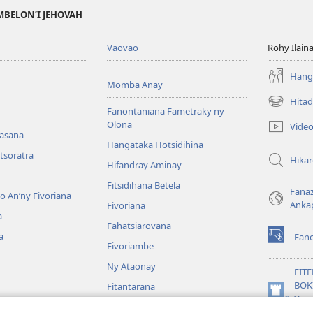
MBELON’I JEHOVAH
Vaovao
Rohy Ilain
Hanga
Momba Anay
Hitad
(manokatr
Fanontaniana Fametraky ny
rohy)
Olona
Vide
nasana
Hangataka Hotsidihina
tsoratra
Hika
Hifandray Aminay
Fitsidihana Betela
Fana
ho An’ny Fivoriana
Anka
Fivoriana
a
Fahatsiarovana
a
Fan
(manokatr
Fivoriambe
rohy)
Ny Ataonay
FIT
BOK
Fitantarana
(manokatr
Vavo
Maneran-tany
rohy)
Jeh