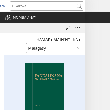
itra
anokatra
Hikaroka
hy)
MOMBA ANAY
HAMAKY AMIN'NY TENY