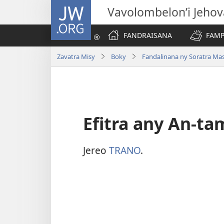
JW.ORG
Vavolombelon’i Jeho
FANDRAISANA
FAMP
Zavatra Misy
Boky
Fandalinana ny Soratra Ma
Efitra any An-t
Jereo
TRANO
.