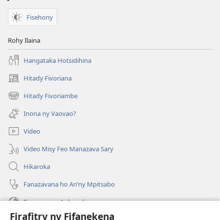
Fisehony
Rohy Ilaina
Hangataka Hotsidihina
Hitady Fivoriana
(manokatra
rohy)
Hitady Fivoriambe
(manokatra
rohy)
Inona ny Vaovao?
Video
Video Misy Feo Manazava Sary
Hikaroka
Fanazavana ho An’ny Mpitsabo
Fanazavana Ankapobeny
Firafitry ny Fifanekena
Fanampiana