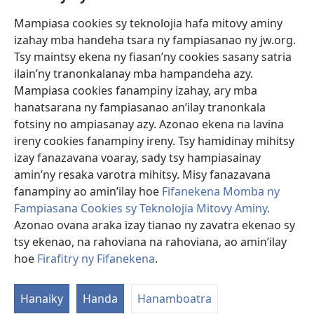
Mampiasa cookies sy teknolojia hafa mitovy aminy
Fanomezana
izahay mba handeha tsara ny fampiasanao ny jw.org.
(manokatra
rohy)
Tsy maintsy ekena ny fiasan’ny cookies sasany satria
ilain’ny tranonkalanay mba hampandeha azy.
FITEHIRIZAM-BOKIN’NY Vavolombelon’i Jehovah
(manokatra
Mampiasa cookies fanampiny izahay, ary mba
rohy)
®
JW Hub
hanatsarana ny fampiasanao an’ilay tranonkala
(manokatra
fotsiny no ampiasanay azy. Azonao ekena na lavina
rohy)
®
JW Library
ireny cookies fanampiny ireny. Tsy hamidinay mihitsy
izay fanazavana voaray, sady tsy hampiasainay
®
Watchtower Library
amin’ny resaka varotra mihitsy. Misy fanazavana
fanampiny ao amin’ilay hoe
Fifanekena Momba ny
Fampiasana Cookies sy Teknolojia Mitovy Aminy
.
Azonao ovana araka izay tianao ny zavatra ekenao sy
Copyright
© 2026 Watch Tower Bible and Tract Society of Pennsylvania.
tsy ekenao, na rahoviana na rahoviana, ao amin’ilay
FIFANEKENA
|
FIFANEKENA MOMBA NY TSIAMBARATELO
|
FIRAFITRY
hoe
Firafitry ny Fifanekena
.
NY FIFANEKENA
Hanaiky
Handa
Hanamboatra