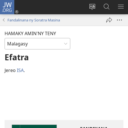
JW.ORG
Hiditra
(manokatra
Hiova
Fikaroha
HA
rohy)
fiteny
ato
Fandalinana ny Soratra Masina
Amin’ny
JW.ORG
HAMAKY AMIN'NY TENY
Efatra
Jereo
ISA
.