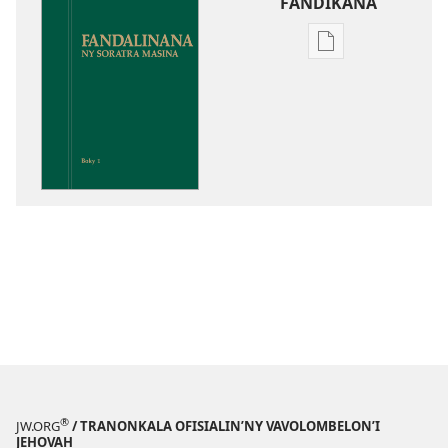
FANDIKANA
Fandikana
boky
Fandalinana
ny
Soratra
Masina
®
JW.ORG
/ TRANONKALA OFISIALIN’NY VAVOLOMBELON’I
JEHOVAH