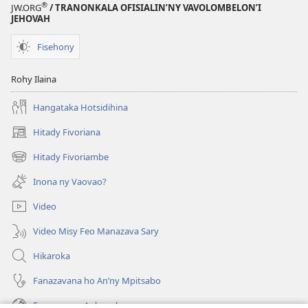
®
JW.ORG
/ TRANONKALA OFISIALIN’NY VAVOLOMBELON’I
JEHOVAH
Fisehony
Rohy Ilaina
Hangataka Hotsidihina
Hitady Fivoriana
(manokatra
rohy)
Hitady Fivoriambe
(manokatra
rohy)
Inona ny Vaovao?
Video
Video Misy Feo Manazava Sary
Hikaroka
Fanazavana ho An’ny Mpitsabo
Fanazavana Ankapobeny