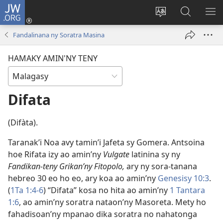
JW.ORG
Hiditra
(manokatra
Hiova
Fikaroha
HA
rohy)
fiteny
ato
Fandalinana ny Soratra Masina
Amin’ny
JW.ORG
HAMAKY AMIN'NY TENY
Difata
(Difàta).
Taranak’i Noa avy tamin’i Jafeta sy Gomera. Antsoina
hoe Rifata izy ao amin’ny
Vulgate
latinina sy ny
Fandikan-teny Grikan’ny Fitopolo,
ary ny sora-tanana
hebreo 30 eo ho eo, ary koa ao amin’ny
Genesisy 10:3
.
(
1Ta 1:4-6
) “Difata” kosa no hita ao amin’ny
1 Tantara
1:6
, ao amin’ny soratra nataon’ny Masoreta. Mety ho
fahadisoan’ny mpanao dika soratra no nahatonga