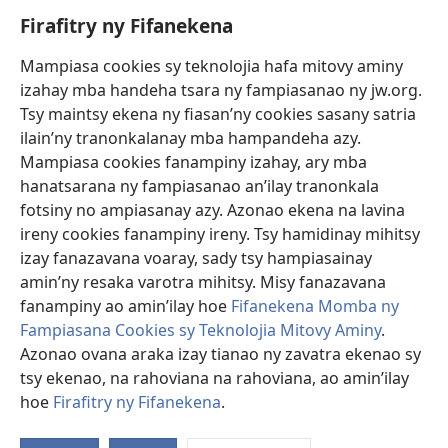
Firafitry ny Fifanekena
Fanampiana
Mampiasa cookies sy teknolojia hafa mitovy aminy
Fanomezana
izahay mba handeha tsara ny fampiasanao ny jw.org.
(manokatra
rohy)
Tsy maintsy ekena ny fiasan’ny cookies sasany satria
ilain’ny tranonkalanay mba hampandeha azy.
FITEHIRIZAM-BOKIN’NY Vavolombelon’i Jehovah
(manokatra
Mampiasa cookies fanampiny izahay, ary mba
rohy)
®
JW Hub
hanatsarana ny fampiasanao an’ilay tranonkala
(manokatra
fotsiny no ampiasanay azy. Azonao ekena na lavina
rohy)
®
JW Library
ireny cookies fanampiny ireny. Tsy hamidinay mihitsy
izay fanazavana voaray, sady tsy hampiasainay
®
Watchtower Library
amin’ny resaka varotra mihitsy. Misy fanazavana
fanampiny ao amin’ilay hoe
Fifanekena Momba ny
Fampiasana Cookies sy Teknolojia Mitovy Aminy
.
Azonao ovana araka izay tianao ny zavatra ekenao sy
Copyright
© 2026 Watch Tower Bible and Tract Society of Pennsylvania.
tsy ekenao, na rahoviana na rahoviana, ao amin’ilay
FIFANEKENA
|
FIFANEKENA MOMBA NY TSIAMBARATELO
|
FIRAFITRY
hoe
Firafitry ny Fifanekena
.
NY FIFANEKENA