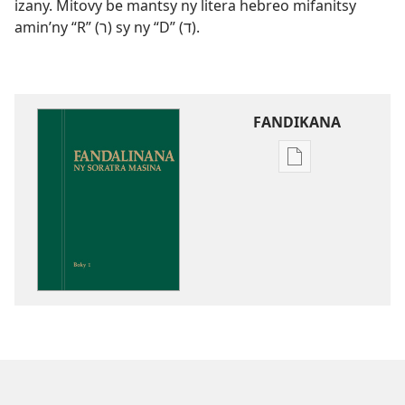
izany. Mitovy be mantsy ny litera hebreo mifanitsy
amin’ny “R” (ר) sy ny “D” (ד).
FANDIKANA
Fandikana
boky
Fandalinana
ny
Soratra
Masina