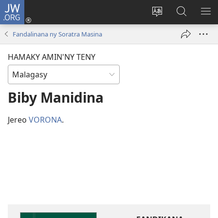
JW.ORG
Hiditra
(manokatra
Hiova
Fikaroha
HA
rohy)
fiteny
ato
Fandalinana ny Soratra Masina
Amin’ny
JW.ORG
HAMAKY AMIN'NY TENY
Biby Manidina
Jereo
VORONA
.