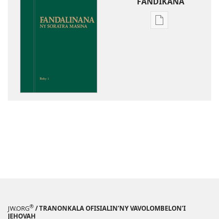
FANDIKANA
Fandikana
boky
Fandalinana
ny
Soratra
Masina
®
JW.ORG
/ TRANONKALA OFISIALIN’NY VAVOLOMBELON’I
JEHOVAH