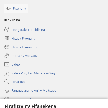
Fisehony
Rohy Ilaina
Hangataka Hotsidihina
Hitady Fivoriana
(manokatra
rohy)
Hitady Fivoriambe
(manokatra
rohy)
Inona ny Vaovao?
Video
Video Misy Feo Manazava Sary
Hikaroka
Fanazavana ho An’ny Mpitsabo
Fanazavana Ankapobeny
Firafitry ny Fifanekena
Fanampiana