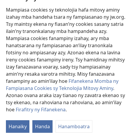
Mampiasa cookies sy teknolojia hafa mitovy aminy
Fanomezana
izahay mba handeha tsara ny fampiasanao ny jw.org.
(manokatra
rohy)
Tsy maintsy ekena ny fiasan’ny cookies sasany satria
ilain’ny tranonkalanay mba hampandeha azy.
FITEHIRIZAM-BOKIN’NY Vavolombelon’i Jehovah
(manokatra
Mampiasa cookies fanampiny izahay, ary mba
rohy)
®
JW Hub
hanatsarana ny fampiasanao an’ilay tranonkala
(manokatra
fotsiny no ampiasanay azy. Azonao ekena na lavina
rohy)
®
JW Library
ireny cookies fanampiny ireny. Tsy hamidinay mihitsy
izay fanazavana voaray, sady tsy hampiasainay
®
Watchtower Library
amin’ny resaka varotra mihitsy. Misy fanazavana
fanampiny ao amin’ilay hoe
Fifanekena Momba ny
Fampiasana Cookies sy Teknolojia Mitovy Aminy
.
Azonao ovana araka izay tianao ny zavatra ekenao sy
Copyright
© 2026 Watch Tower Bible and Tract Society of Pennsylvania.
tsy ekenao, na rahoviana na rahoviana, ao amin’ilay
FIFANEKENA
|
FIFANEKENA MOMBA NY TSIAMBARATELO
|
FIRAFITRY
hoe
Firafitry ny Fifanekena
.
NY FIFANEKENA
Hanaiky
Handa
Hanamboatra