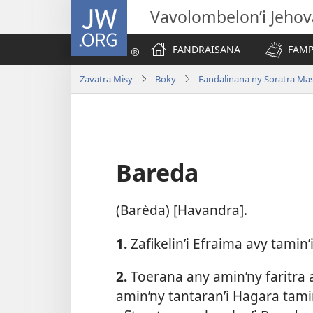
JW.ORG
Vavolombelon’i Jeho
FANDRAISANA
FAMP
Zavatra Misy
Boky
Fandalinana ny Soratra Ma
Bareda
(Barèda) [Havandra].
1.
Zafikelin’i Efraima avy tamin’
2.
Toerana any amin’ny faritra a
amin’ny tantaran’i Hagara tamin