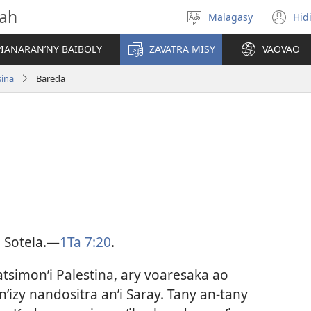
vah
Malagasy
Hid
Hifidy
(m
fiteny
ro
IANARAN’NY BAIBOLY
ZAVATRA MISY
VAOVAO
sina
Bareda
i Sotela.​—
1Ta 7:20
.
tsimon’i Palestina, ary voaresaka ao
’izy nandositra an’i Saray. Tany an-tany