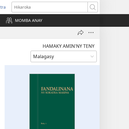
itra
anokatra
Hikaroka
hy)
MOMBA ANAY
HAMAKY AMIN'NY TENY