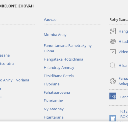
MBELON’I JEHOVAH
Vaovao
Rohy Ilain
Hanga
Momba Anay
Hitad
(manokatr
Fanontaniana Fametraky ny
rohy)
Olona
Vide
nasana
Hangataka Hotsidihina
tsoratra
Hika
Hifandray Aminay
Fitsidihana Betela
Fana
ho An’ny Fivoriana
Anka
Fivoriana
a
Fahatsiarovana
a
Fan
(manokatr
Fivoriambe
rohy)
Ny Ataonay
FIT
BOK
Fitantarana
(manokatr
Vavo
Maneran-tany
rohy)
Jeh