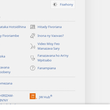
Fisehony
a
taka Hotsidihina
Hitady Fivoriana
(manokatra
rohy)
y Fivoriambe
Inona ny Vaovao?
a
Video Misy Feo
o
Manazava Sary
Fanazavana ho An’ny
roka
Mpitsabo
zavana
Fanampiana
pobeny
omezana
a
EHIRIZAM-
®
JW Hub
(manokatra
IN’NY
rohy)
a
lombelon’i
ovah