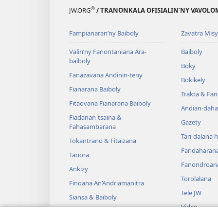
®
JW.ORG
/ TRANONKALA OFISIALIN’NY VAVOLO
Fampianaran’ny Baiboly
Zavatra Misy
Valin’ny Fanontaniana Ara-
Baiboly
baiboly
Boky
Fanazavana Andinin-teny
Bokikely
Fianarana Baiboly
Trakta & Fa
Fitaovana Fianarana Baiboly
Andian-daha
Fiadanan-tsaina &
Gazety
Fahasambarana
Tari-dalana 
Tokantrano & Fitaizana
Fandaharan
Tanora
Fanondroan
Ankizy
Torolalana
Finoana An’Andriamanitra
Tele JW
Siansa & Baiboly
Video
Tantara & Baiboly