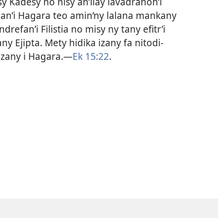
sy Kadesy no nisy an’ilay lavadranon’i
nan’i Hagara teo amin’ny lalana mankany
drefan’i Filistia no misy ny tany efitr’i
y Ejipta. Mety hidika izany fa nitodi-
zany i Hagara.​—
Ek 15:22
.