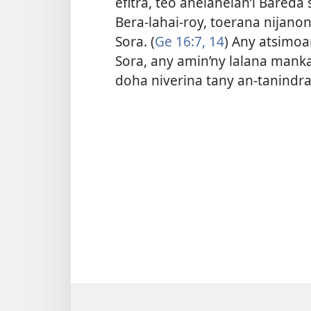
efitra, teo anelanelan’i Bareda 
Bera-lahai-roy, toerana nijano
Sora. (
Ge 16:7,
14
) Any atsimoan
Sora, any amin’ny lalana mankan
doha niverina tany an-tanindra