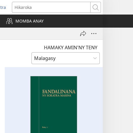
itra
anokatra
Hikaroka
hy)
MOMBA ANAY
HAMAKY AMIN'NY TENY