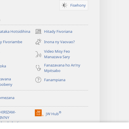
Fisehony
a
taka Hotsidihina
Hitady Fivoriana
(manokatra
rohy)
y Fivoriambe
Inona ny Vaovao?
a
Video Misy Feo
o
Manazava Sary
Fanazavana ho An’ny
roka
Mpitsabo
zavana
Fanampiana
pobeny
omezana
a
EHIRIZAM-
®
JW Hub
(manokatra
IN’NY
rohy)
a
lombelon’i
ovah