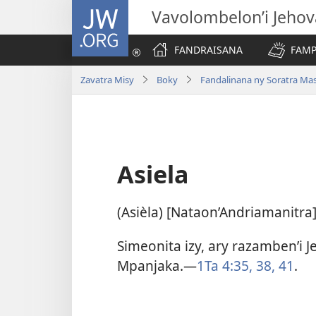
JW.ORG
Vavolombelon’i Jeho
FANDRAISANA
FAMP
Zavatra Misy
Boky
Fandalinana ny Soratra Ma
Asiela
(Asièla) [Nataon’Andriamanitra]
Simeonita izy, ary razamben’i 
Mpanjaka.​—
1Ta 4:35,
38,
41
.