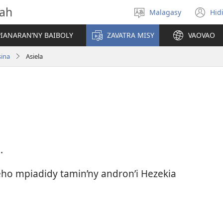
vah
Malagasy
Hid
Hifidy
(m
fiteny
ro
IANARAN’NY BAIBOLY
ZAVATRA MISY
VAOVAO
sina
Asiela
.
Jeho mpiadidy tamin’ny andron’i Hezekia