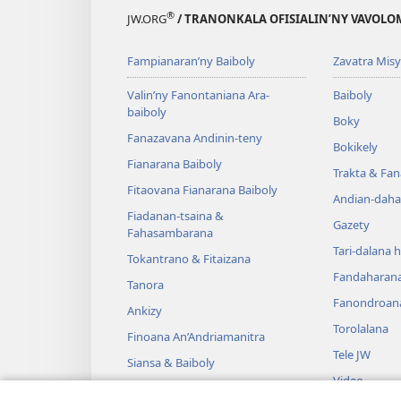
®
JW.ORG
/ TRANONKALA OFISIALIN’NY VAVOLO
Fampianaran’ny Baiboly
Zavatra Misy
Valin’ny Fanontaniana Ara-
Baiboly
baiboly
Boky
Fanazavana Andinin-teny
Bokikely
Fianarana Baiboly
Trakta & Fa
Fitaovana Fianarana Baiboly
Andian-daha
Fiadanan-tsaina &
Gazety
Fahasambarana
Tari-dalana 
Tokantrano & Fitaizana
Fandaharan
Tanora
Fanondroan
Ankizy
Torolalana
Finoana An’Andriamanitra
Tele JW
Siansa & Baiboly
Video
Tantara & Baiboly