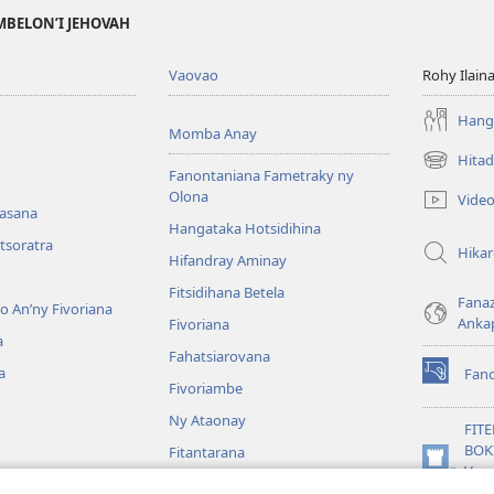
MBELON’I JEHOVAH
Vaovao
Rohy Ilain
Hanga
Momba Anay
Hitad
(manokatr
Fanontaniana Fametraky ny
rohy)
Olona
Vide
nasana
Hangataka Hotsidihina
tsoratra
Hika
Hifandray Aminay
Fitsidihana Betela
Fana
ho An’ny Fivoriana
Anka
Fivoriana
a
Fahatsiarovana
a
Fan
(manokatr
Fivoriambe
rohy)
Ny Ataonay
FIT
BOK
Fitantarana
(manokatr
Vavo
Maneran-tany
rohy)
Jeh